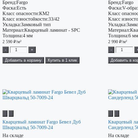
Бренд:
Fargo
Бренд:
Fargo
Фаска:
Есть
Фаска:
V-обра
Класс опасности:
КМ2
Класс опаснос
Класс изностойкости:
33/42
Класс изност
Укладка:
Замковый тип
Укладка:
Замк
Материал:
Кварцевый ламинат - SPC
Материал:
Ква
Толщина:
4 мм
Толщина:
6 м
2 590
₽/м²
2 990
₽/м²
-
+
-
Добавить в корзину
Купить в 1 клик
Добавить в ко
Кварцевый ламинат Fargo Бевел Дуб
Кварцевый ла
Шварцвальд 50-7009-24
Сандерленд 5
На складе
На складе