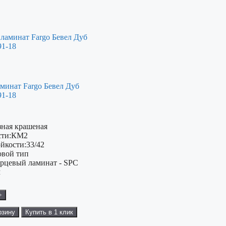
минат Fargo Бевел Дуб
91-18
зная крашеная
ти:
КМ2
ойкости:
33/42
овой тип
рцевый ламинат - SPC
м
+
рзину
Купить в 1 клик