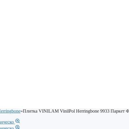
erringbone
»
Плитка VINILAM VinilPol Herringbone 9933 Паркет 