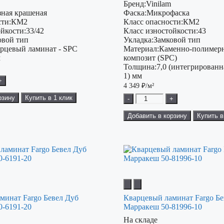
Бренд:
Vinilam
зная крашеная
Фаска:
Микрофаска
ти:
КМ2
Класс опасности:
КМ2
ойкости:
33/42
Класс изностойкости:
43
овой тип
Укладка:
Замковой тип
рцевый ламинат - SPC
Материал:
Каменно-полимер
м
композит (SPC)
Толщина:
7,0 (интегрирован
1) мм
+
4 349
₽/м²
рзину
Купить в 1 клик
-
+
Добавить в корзину
Купить в
минат Fargo Бевел Дуб
Кварцевый ламинат Fargo Бе
0-6191-20
Марракеш 50-81996-10
На складе