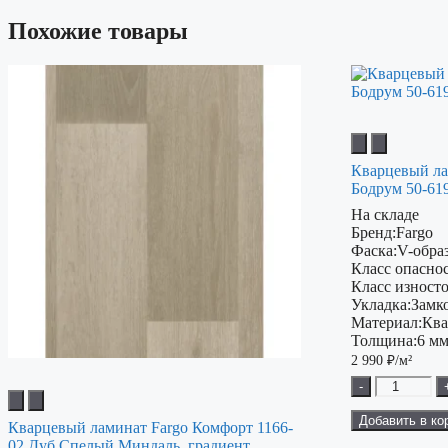
Похожие товары
Кварцевый ла
Бодрум 50-61
На складе
Бренд:
Fargo
Фаска:
V-обра
Класс опаснос
Класс изност
Укладка:
Замк
Материал:
Ква
Толщина:
6 м
2 990
₽/м²
-
Добавить в ко
Кварцевый ламинат Fargo Комфорт 1166-
02 Дуб Спелый Миндаль, градиент