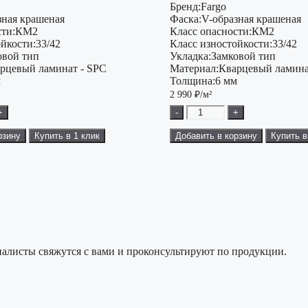
Бренд:
Fargo
зная крашеная
Фаска:
V-образная крашеная
ти:
КМ2
Класс опасности:
КМ2
ойкости:
33/42
Класс изностойкости:
33/42
овой тип
Укладка:
Замковой тип
рцевый ламинат - SPC
Материал:
Кварцевый ламина
м
Толщина:
6 мм
2 990
₽/м²
+
-
+
рзину
Купить в 1 клик
Добавить в корзину
Купить в
алисты свяжутся с вами и проконсультируют по продукции.