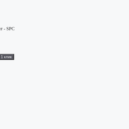
т - SPC
 1 клик