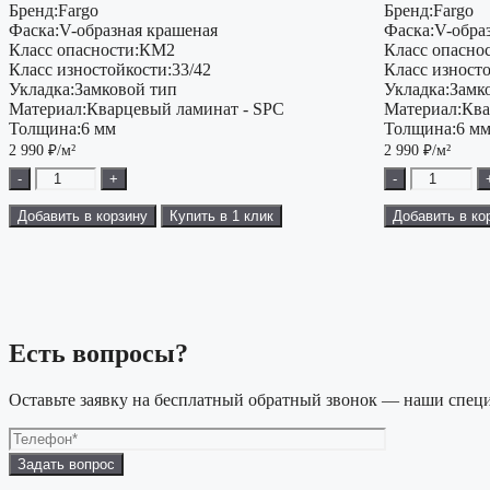
Бренд:
Fargo
Бренд:
Fargo
Фаска:
V-образная крашеная
Фаска:
V-обра
Класс опасности:
КМ2
Класс опаснос
Класс изностойкости:
33/42
Класс изност
Укладка:
Замковой тип
Укладка:
Замк
Материал:
Кварцевый ламинат - SPC
Материал:
Ква
Толщина:
6 мм
Толщина:
6 м
2 990
₽/м²
2 990
₽/м²
-
+
-
Добавить в корзину
Купить в 1 клик
Добавить в ко
Есть вопросы?
Оставьте заявку на бесплатный обратный звонок — наши специ
Оставьте
это