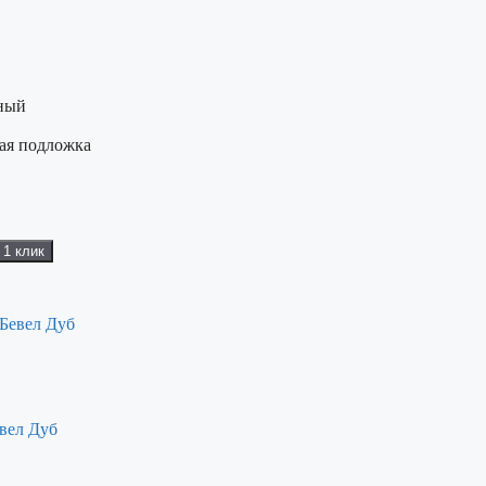
ный
ная подложка
 1 клик
вел Дуб