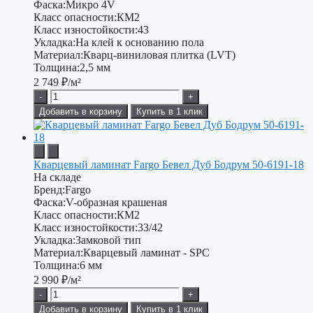
Фаска:
Микро 4V
Класс опасности:
КМ2
Класс изностойкости:
43
Укладка:
На клей к основанию пола
Материал:
Кварц-виниловая плитка (LVT)
Толщина:
2,5 мм
2 749
₽/м²
-
+
Добавить в корзину
Купить в 1 клик
Кварцевый ламинат Fargo Бевел Дуб Бодрум 50-6191-18
На складе
Бренд:
Fargo
Фаска:
V-образная крашеная
Класс опасности:
КМ2
Класс изностойкости:
33/42
Укладка:
Замковой тип
Материал:
Кварцевый ламинат - SPC
Толщина:
6 мм
2 990
₽/м²
-
+
Добавить в корзину
Купить в 1 клик