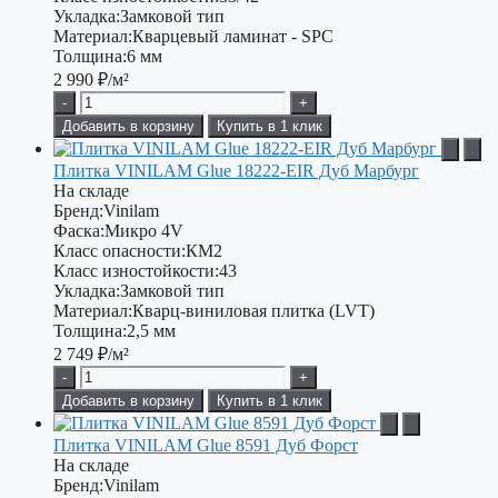
Укладка:
Замковой тип
Материал:
Кварцевый ламинат - SPC
Толщина:
6 мм
2 990
₽/м²
-
+
Добавить в корзину
Купить в 1 клик
Плитка VINILAM Glue 18222-EIR Дуб Марбург
На складе
Бренд:
Vinilam
Фаска:
Микро 4V
Класс опасности:
КМ2
Класс изностойкости:
43
Укладка:
Замковой тип
Материал:
Кварц-виниловая плитка (LVT)
Толщина:
2,5 мм
2 749
₽/м²
-
+
Добавить в корзину
Купить в 1 клик
Плитка VINILAM Glue 8591 Дуб Форст
На складе
Бренд:
Vinilam