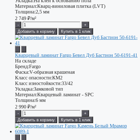
Укладка:
На клей к основанию пола
Материал:
Кварц-виниловая плитка (LVT)
Толщина:
2,5 мм
2 749
₽/м²
-
+
Добавить в корзину
Купить в 1 клик
Кварцевый ламинат Fargo Бевел Дуб Бастион 50-6191-41
На складе
Бренд:
Fargo
Фаска:
V-образная крашеная
Класс опасности:
КМ2
Класс изностойкости:
33/42
Укладка:
Замковой тип
Материал:
Кварцевый ламинат - SPC
Толщина:
6 мм
2 990
₽/м²
-
+
Добавить в корзину
Купить в 1 клик