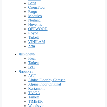
Betta
CronaFloor
Fargo
Moduleo
Norland
Noventis
OFFWOOD
Royce
Tarkett
VINILAM
Zeta
Линолеум
Ideal
Tarkett
IVC
Ламинат
AGT
Alpine Floor by Camsan
Alpine Floor Original
Kastamonu
TAIGA
Tarkett
TIMBER
Woodstyle