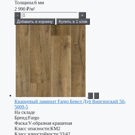
Толщина:
6 мм
2 990
₽/м²
-
+
Добавить в корзину
Купить в 1 клик
Кварцевый ламинат Fargo Бевел Дуб Виргинский 50-
5009-5
На складе
Бренд:
Fargo
Фаска:
V-образная крашеная
Класс опасности:
КМ2
Класс изностойкости:
33/42