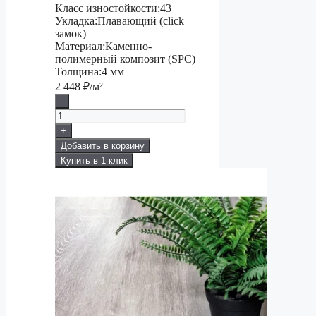
Класс изностойкости:
43
Укладка:
Плавающий (click
замок)
Материал:
Каменно-
полимерный композит (SPC)
Толщина:
4 мм
2 448
₽/м²
-
+
Добавить в корзину
Купить в 1 клик