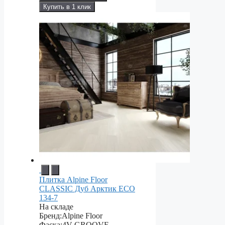
Купить в 1 клик
Плитка Alpine Floor
CLASSIC Дуб Арктик ЕСО
134-7
На складе
Бренд:
Alpine Floor
Фаска:
4V-GROOVE