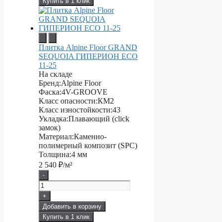
Купить в 1 клик
Плитка Alpine Floor GRAND
SEQUOIA ГИПЕРИОН ECO
11-25
На складе
Бренд:
Alpine Floor
Фаска:
4V-GROOVE
Класс опасности:
КМ2
Класс изностойкости:
43
Укладка:
Плавающий (click
замок)
Материал:
Каменно-
полимерный композит (SPC)
Толщина:
4 мм
2 540
₽/м²
-
+
Добавить в корзину
Купить в 1 клик