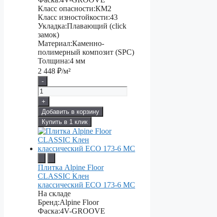
Класс опасности:
КМ2
Класс изностойкости:
43
Укладка:
Плавающий (click
замок)
Материал:
Каменно-
полимерный композит (SPC)
Толщина:
4 мм
2 448
₽/м²
-
+
Добавить в корзину
Купить в 1 клик
Плитка Alpine Floor
CLASSIC Клен
классический ECO 173-6 MC
На складе
Бренд:
Alpine Floor
Фаска:
4V-GROOVE