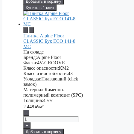
Добавить в корзину
Купить в 1 клик
Плитка Alpine Floor
CLASSIC Бук ECO 141-8
MC
На складе
Бренд:
Alpine Floor
Фаска:
4V-GROOVE
Класс опасности:
КМ2
Класс изностойкости:
43
Укладка:
Плавающий (click
замок)
Материал:
Каменно-
полимерный композит (SPC)
Толщина:
4 мм
2 448
₽/м²
-
+
Добавить в корзину