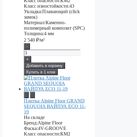
Класс опасности:
КМ2
Класс изностойкости:
43
Укладка:
Плавающий (click
замок)
Материал:
Каменно-
полимерный композит (SPC)
Толщина:
4 мм
2 540
₽/м²
-
+
Добавить в корзину
Купить в 1 клик
Плитка Alpine Floor GRAND
SEQUOIA ВАЙПУА ECO 11-
19
На складе
Бренд:
Alpine Floor
Фаска:
4V-GROOVE
Класс опасности:
КМ2