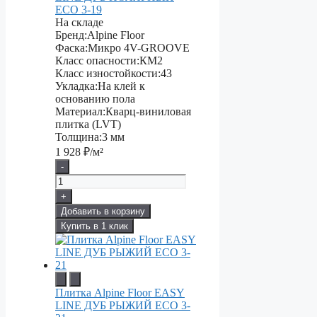
ECO 3-19
На складе
Бренд:
Alpine Floor
Фаска:
Микро 4V-GROOVE
Класс опасности:
КМ2
Класс изностойкости:
43
Укладка:
На клей к
основанию пола
Материал:
Кварц-виниловая
плитка (LVT)
Толщина:
3 мм
1 928
₽/м²
-
+
Добавить в корзину
Купить в 1 клик
Плитка Alpine Floor EASY
LINE ДУБ РЫЖИЙ ECO 3-