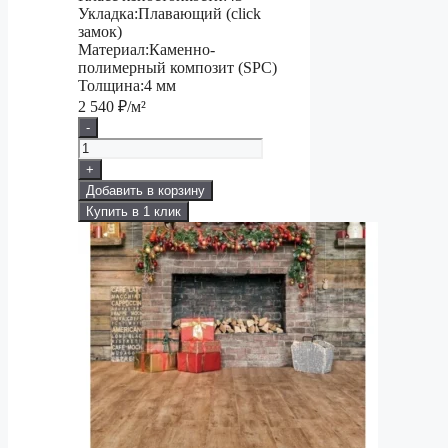
Укладка:
Плавающий (click
замок)
Материал:
Каменно-
полимерный композит (SPC)
Толщина:
4 мм
2 540
₽/м²
-
+
Добавить в корзину
Купить в 1 клик