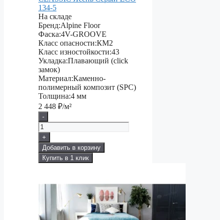
134-5
На складе
Бренд:
Alpine Floor
Фаска:
4V-GROOVE
Класс опасности:
КМ2
Класс изностойкости:
43
Укладка:
Плавающий (click
замок)
Материал:
Каменно-
полимерный композит (SPC)
Толщина:
4 мм
2 448
₽/м²
-
+
Добавить в корзину
Купить в 1 клик