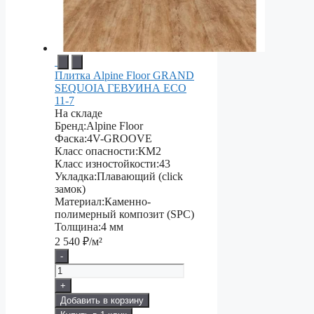
Плитка Alpine Floor GRAND
SEQUOIA ГЕВУИНА ECO
11-7
На складе
Бренд:
Alpine Floor
Фаска:
4V-GROOVE
Класс опасности:
КМ2
Класс изностойкости:
43
Укладка:
Плавающий (click
замок)
Материал:
Каменно-
полимерный композит (SPC)
Толщина:
4 мм
2 540
₽/м²
-
+
Добавить в корзину