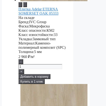
Плитка Adelar ETERNA
SOMERSET OAK 05333
На складе
Бренд:
IVC Group
Фаска:
Микрофаска
Класс опасности:
КМ2
Класс изностойкости:
33
Укладка:
Замковый тип
Материал:
Каменно-
полимерный композит (SPC)
Толщина:
5 мм
2 960
₽/м²
-
+
Добавить в корзину
Купить в 1 клик