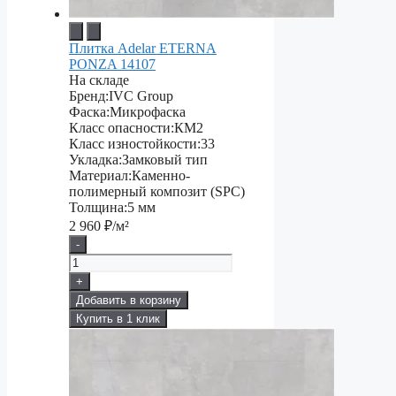
Плитка Adelar ETERNA
PONZA 14107
На складе
Бренд:
IVC Group
Фаска:
Микрофаска
Класс опасности:
КМ2
Класс изностойкости:
33
Укладка:
Замковый тип
Материал:
Каменно-
полимерный композит (SPC)
Толщина:
5 мм
2 960
₽/м²
-
+
Добавить в корзину
Купить в 1 клик