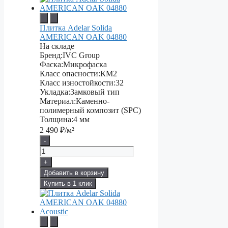
Плитка Adelar Solida
AMERICAN OAK 04880
На складе
Бренд:
IVC Group
Фаска:
Микрофаска
Класс опасности:
КМ2
Класс изностойкости:
32
Укладка:
Замковый тип
Материал:
Каменно-
полимерный композит (SPC)
Толщина:
4 мм
2 490
₽/м²
-
+
Добавить в корзину
Купить в 1 клик