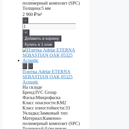
полимерный композит (SPC)
Толщина:
5 мм
2 960
₽/м²
-
+
Добавить в корзину
Купить в 1 клик
Плитка Adelar ETERNA
SEBASTIAN OAK 05325
Acoustic
На складе
Бренд:
IVC Group
Фаска:
Микрофаска
Класс опасности:
КМ2
Класс изностойкости:
33
Укладка:
Замковый тип
Материал:
Каменно-
полимерный композит (SPC)
Толщина:
6,0 (включая