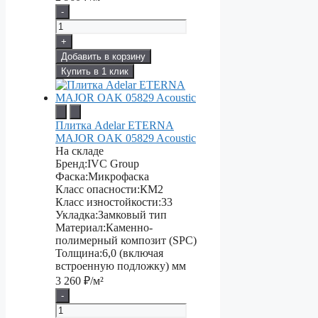
-
+
Добавить в корзину
Купить в 1 клик
Плитка Adelar ETERNA
MAJOR OAK 05829 Acoustic
На складе
Бренд:
IVC Group
Фаска:
Микрофаска
Класс опасности:
КМ2
Класс изностойкости:
33
Укладка:
Замковый тип
Материал:
Каменно-
полимерный композит (SPC)
Толщина:
6,0 (включая
встроенную подложку) мм
3 260
₽/м²
-