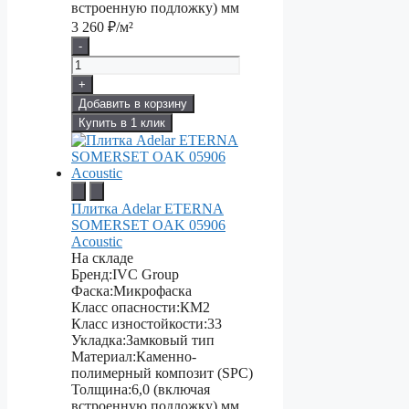
встроенную подложку) мм
3 260
₽/м²
-
+
Добавить в корзину
Купить в 1 клик
Плитка Adelar ETERNA
SOMERSET OAK 05906
Acoustic
На складе
Бренд:
IVC Group
Фаска:
Микрофаска
Класс опасности:
КМ2
Класс изностойкости:
33
Укладка:
Замковый тип
Материал:
Каменно-
полимерный композит (SPC)
Толщина:
6,0 (включая
встроенную подложку) мм