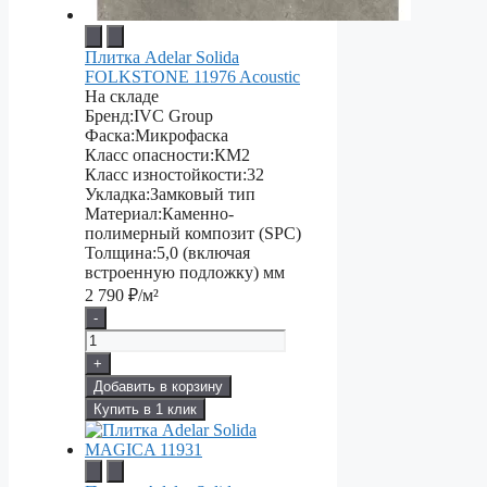
Плитка Adelar Solida
FOLKSTONE 11976 Acoustic
На складе
Бренд:
IVC Group
Фаска:
Микрофаска
Класс опасности:
КМ2
Класс изностойкости:
32
Укладка:
Замковый тип
Материал:
Каменно-
полимерный композит (SPC)
Толщина:
5,0 (включая
встроенную подложку) мм
2 790
₽/м²
-
+
Добавить в корзину
Купить в 1 клик