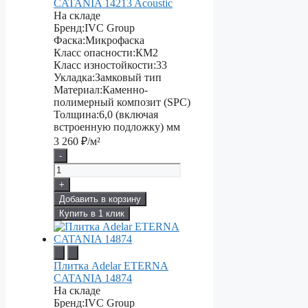
CATANIA 14213 Acoustic
На складе
Бренд:
IVC Group
Фаска:
Микрофаска
Класс опасности:
КМ2
Класс изностойкости:
33
Укладка:
Замковый тип
Материал:
Каменно-
полимерный композит (SPC)
Толщина:
6,0 (включая
встроенную подложку) мм
3 260
₽/м²
-
+
Добавить в корзину
Купить в 1 клик
Плитка Adelar ETERNA
CATANIA 14874
На складе
Бренд:
IVC Group