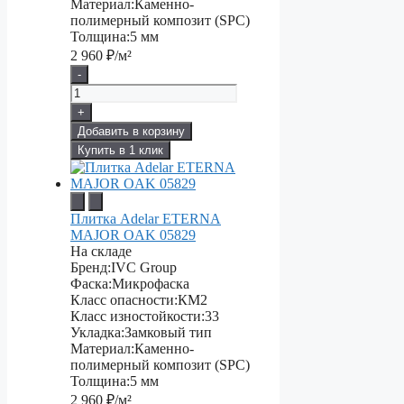
Материал:
Каменно-
полимерный композит (SPC)
Толщина:
5 мм
2 960
₽/м²
-
+
Добавить в корзину
Купить в 1 клик
Плитка Adelar ETERNA
MAJOR OAK 05829
На складе
Бренд:
IVC Group
Фаска:
Микрофаска
Класс опасности:
КМ2
Класс изностойкости:
33
Укладка:
Замковый тип
Материал:
Каменно-
полимерный композит (SPC)
Толщина:
5 мм
2 960
₽/м²