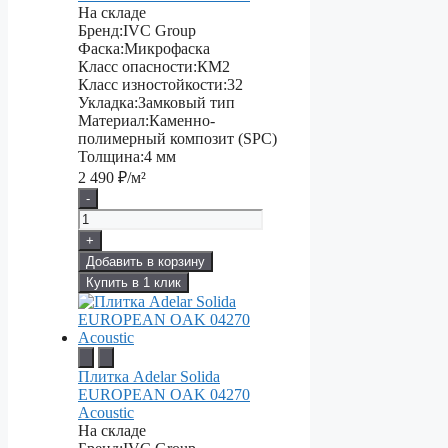
На складе
Бренд:
IVC Group
Фаска:
Микрофаска
Класс опасности:
КМ2
Класс изностойкости:
32
Укладка:
Замковый тип
Материал:
Каменно-
полимерный композит (SPC)
Толщина:
4 мм
2 490
₽/м²
-
+
Добавить в корзину
Купить в 1 клик
Плитка Adelar Solida
EUROPEAN OAK 04270
Acoustic
На складе