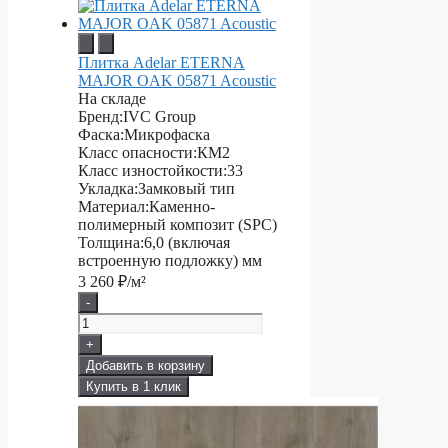
Плитка Adelar ETERNA
MAJOR OAK 05871 Acoustic
На складе
Бренд:
IVC Group
Фаска:
Микрофаска
Класс опасности:
КМ2
Класс изностойкости:
33
Укладка:
Замковый тип
Материал:
Каменно-
полимерный композит (SPC)
Толщина:
6,0 (включая
встроенную подложку) мм
3 260
₽/м²
-
+
Добавить в корзину
Купить в 1 клик