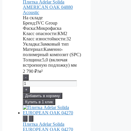
Плитка Adelar Solida
AMERICAN OAK 04880
Acoustic
На складе
Бренд:
IVC Group
Фаска:
Микрофаска
Класс опасности:
КМ2
Класс изностойкости:
32
Укладка:
Замковый тип
Материал:
Каменно-
полимерный композит (SPC)
Толщина:
5,0 (включая
встроенную подложку) мм
2 790
₽/м²
-
+
Добавить в корзину
Купить в 1 клик
Плитка Adelar Solida
EUROPEAN OAK 04270