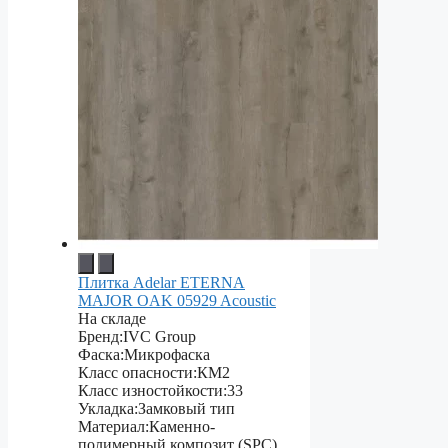
Плитка Adelar ETERNA
MAJOR OAK 05929 Acoustic
На складе
Бренд:
IVC Group
Фаска:
Микрофаска
Класс опасности:
КМ2
Класс изностойкости:
33
Укладка:
Замковый тип
Материал:
Каменно-
полимерный композит (SPC)