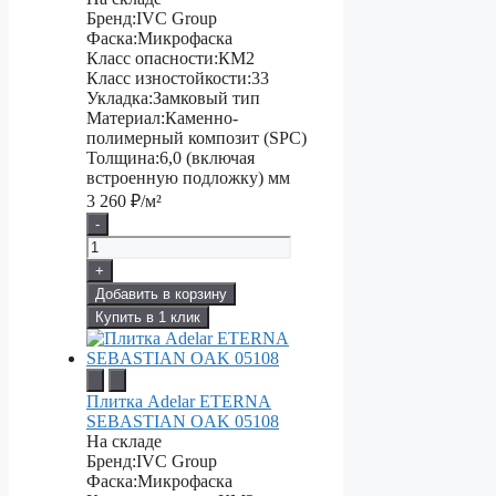
Бренд:
IVC Group
Фаска:
Микрофаска
Класс опасности:
КМ2
Класс изностойкости:
33
Укладка:
Замковый тип
Материал:
Каменно-
полимерный композит (SPC)
Толщина:
6,0 (включая
встроенную подложку) мм
3 260
₽/м²
-
+
Добавить в корзину
Купить в 1 клик
Плитка Adelar ETERNA
SEBASTIAN OAK 05108
На складе
Бренд:
IVC Group
Фаска:
Микрофаска