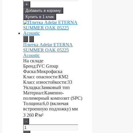
+
Добавить в корзину
Купить в 1 клик
Плитка Adelar ETERNA
SUMMER OAK 05225
Acoustic
На складе
Бренд:
IVC Group
Фаска:
Микрофаска
Класс опасности:
КМ2
Класс изностойкости:
33
Укладка:
Замковый тип
Материал:
Каменно-
полимерный композит (SPC)
Толщина:
6,0 (включая
встроенную подложку) мм
3 260
₽/м²
-