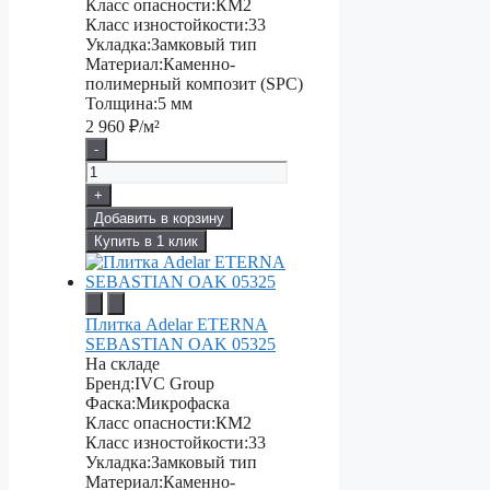
Класс опасности:
КМ2
Класс изностойкости:
33
Укладка:
Замковый тип
Материал:
Каменно-
полимерный композит (SPC)
Толщина:
5 мм
2 960
₽/м²
-
+
Добавить в корзину
Купить в 1 клик
Плитка Adelar ETERNA
SEBASTIAN OAK 05325
На складе
Бренд:
IVC Group
Фаска:
Микрофаска
Класс опасности:
КМ2
Класс изностойкости:
33
Укладка:
Замковый тип
Материал:
Каменно-