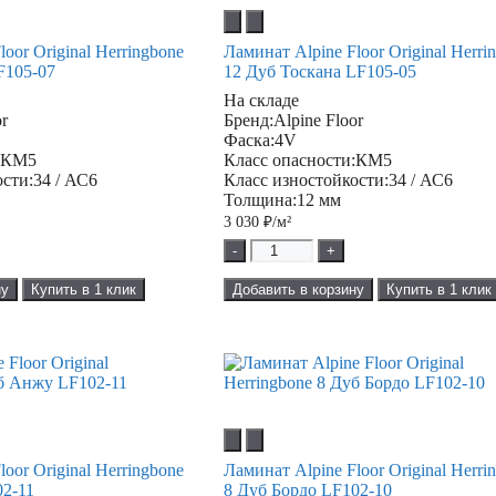
oor Original Herringbone
Ламинат Alpine Floor Original Herri
F105-07
12 Дуб Тоскана LF105-05
На складе
or
Бренд:
Alpine Floor
Фаска:
4V
:
КМ5
Класс опасности:
КМ5
ости:
34 / АС6
Класс изностойкости:
34 / АС6
Толщина:
12 мм
3 030
₽/м²
-
+
ну
Купить в 1 клик
Добавить в корзину
Купить в 1 клик
oor Original Herringbone
Ламинат Alpine Floor Original Herri
2-11
8 Дуб Бордо LF102-10