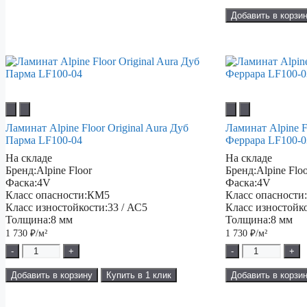
Добавить в корзи
Ламинат Alpine Floor Original Aura Дуб
Ламинат Alpine F
Парма LF100-04
Феррара LF100-0
На складе
На складе
Бренд:
Alpine Floor
Бренд:
Alpine Flo
Фаска:
4V
Фаска:
4V
Класс опасности:
КМ5
Класс опасности
Класс изностойкости:
33 / АС5
Класс изностойк
Толщина:
8 мм
Толщина:
8 мм
1 730
₽/м²
1 730
₽/м²
-
+
-
+
Добавить в корзину
Купить в 1 клик
Добавить в корзи