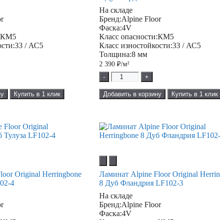
На складе
or
Бренд:
Alpine Floor
Фаска:
4V
:
КМ5
Класс опасности:
КМ5
ости:
33 / АС5
Класс изностойкости:
33 / АС5
Толщина:
8 мм
2 390
₽/м²
-
+
ну
Купить в 1 клик
Добавить в корзину
Купить в 1 клик
oor Original Herringbone
Ламинат Alpine Floor Original Herri
02-4
8 Дуб Фландрия LF102-3
На складе
or
Бренд:
Alpine Floor
Фаска:
4V