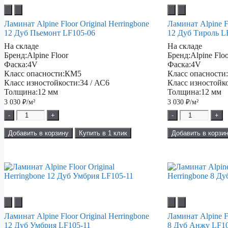
Ламинат Alpine Floor Original Herringbone
Ламинат Alpine Fl
12 Дуб Пьемонт LF105-06
12 Дуб Тироль L
На складе
На складе
Бренд:
Alpine Floor
Бренд:
Alpine Flo
Фаска:
4V
Фаска:
4V
Класс опасности:
КМ5
Класс опасности
Класс изностойкости:
34 / АС6
Класс изностойк
Толщина:
12 мм
Толщина:
12 мм
3 030
₽/м²
3 030
₽/м²
-
+
-
+
Добавить в корзину
Купить в 1 клик
Добавить в корзи
Ламинат Alpine Floor Original Herringbone
Ламинат Alpine Fl
12 Дуб Умбрия LF105-11
8 Дуб Анжу LF10