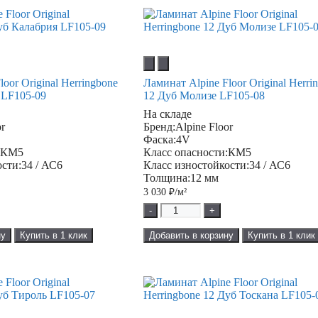
oor Original Herringbone
Ламинат Alpine Floor Original Herri
 LF105-09
12 Дуб Молизе LF105-08
На складе
or
Бренд:
Alpine Floor
Фаска:
4V
:
КМ5
Класс опасности:
КМ5
ости:
34 / АС6
Класс изностойкости:
34 / АС6
Толщина:
12 мм
3 030
₽/м²
-
+
ну
Купить в 1 клик
Добавить в корзину
Купить в 1 клик