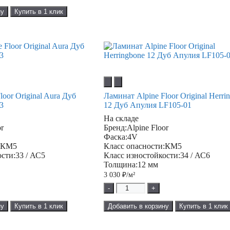
ну
Купить в 1 клик
loor Original Aura Дуб
Ламинат Alpine Floor Original Herri
3
12 Дуб Апулия LF105-01
На складе
or
Бренд:
Alpine Floor
Фаска:
4V
:
КМ5
Класс опасности:
КМ5
ости:
33 / АС5
Класс изностойкости:
34 / АС6
Толщина:
12 мм
3 030
₽/м²
-
+
ну
Купить в 1 клик
Добавить в корзину
Купить в 1 клик