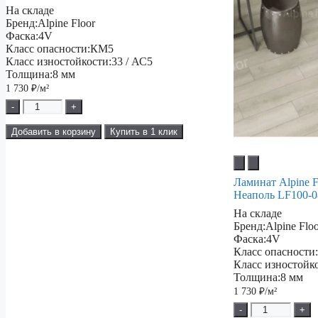
На складе
Бренд:
Alpine Floor
Фаска:
4V
Класс опасности:
КМ5
Класс изностойкости:
33 / АС5
Толщина:
8 мм
1 730
₽/м²
-
+
Добавить в корзину
Купить в 1 клик
Ламинат Alpine F
Неаполь LF100-0
На складе
Бренд:
Alpine Flo
Фаска:
4V
Класс опасности
Класс изностойк
Толщина:
8 мм
1 730
₽/м²
-
+