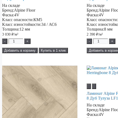
На складе
На складе
Бренд:
Alpine Floor
Бренд:
Alpine Flo
Фаска:
4V
Фаска:
4V
Класс опасности:
КМ5
Класс опасности
Класс изностойкости:
34 / АС6
Класс изностойк
Толщина:
12 мм
Толщина:
8 мм
3 030
₽/м²
2 390
₽/м²
-
+
-
+
Добавить в корзину
Купить в 1 клик
Добавить в корзи
Ламинат Alpine Fl
8 Дуб Тулуза LF1
На складе
Бренд:
Alpine Flo
Фаска:
4V