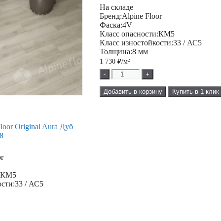
На складе
Бренд:
Alpine Floor
Фаска:
4V
Класс опасности:
КМ5
Класс изностойкости:
33 / АС5
Толщина:
8 мм
1 730
₽/м²
-
+
Добавить в корзину
Купить в 1 клик
loor Original Aura Дуб
8
or
:
КМ5
ости:
33 / АС5