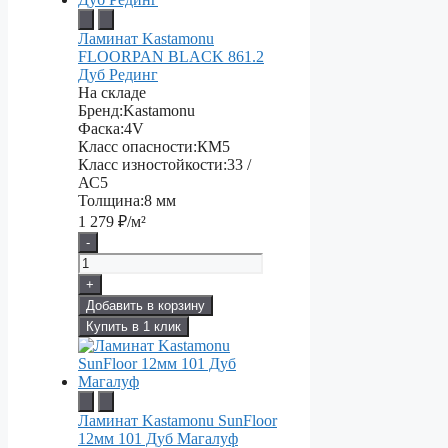
Ламинат Kastamonu
FLOORPAN BLACK 861.2
Дуб Рединг
На складе
Бренд:
Kastamonu
Фаска:
4V
Класс опасности:
КМ5
Класс изностойкости:
33 /
АС5
Толщина:
8 мм
1 279
₽/м²
-
+
Добавить в корзину
Купить в 1 клик
Ламинат Kastamonu SunFloor
12мм 101 Дуб Магалуф