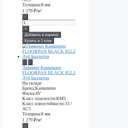
Толщина:
8 мм
1 279
₽/м²
-
+
Добавить в корзину
Купить в 1 клик
Ламинат Kastamonu
FLOORPAN BLACK 852.2
Дуб Баллатон
На складе
Бренд:
Kastamonu
Фаска:
4V
Класс опасности:
КМ5
Класс изностойкости:
33 /
АС5
Толщина:
8 мм
1 279
₽/м²
-