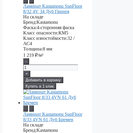
Ламинат Kastamonu SunFloor
8/32 4V 34 Дуб Гвинея
На складе
Бренд:
Kastamonu
Фаска:
4-сторонняя фаска
Класс опасности:
КМ5
Класс изностойкости:
32 /
АС4
Толщина:
8 мм
1 219
₽/м²
-
+
Добавить в корзину
Купить в 1 клик
Ламинат Kastamonu SunFloor
8/33 4VN 61 Дуб Бремен
На складе
Бренд:
Kastamonu