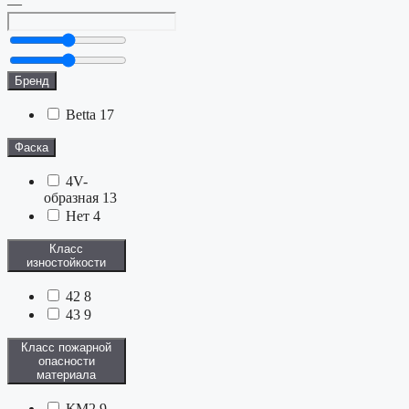
—
Бренд
Betta
17
Фаска
4V-
образная
13
Нет
4
Класс
изностойкости
42
8
43
9
Класс пожарной
опасности
материала
КМ2
9