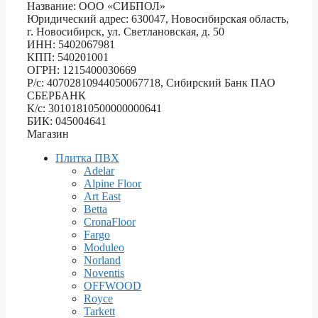
Название: ООО «СИБПОЛ»
Юридический адрес: 630047, Новосибирская область,
г. Новосибирск, ул. Светлановская, д. 50
ИНН: 5402067981
КПП: 540201001
ОГРН: 1215400030669
Р/с: 40702810944050067718, Сибирский Банк ПАО
СБЕРБАНК
К/с: 30101810500000000641
БИК: 045004641
Магазин
Плитка ПВХ
Adelar
Alpine Floor
Art East
Betta
CronaFloor
Fargo
Moduleo
Norland
Noventis
OFFWOOD
Royce
Tarkett