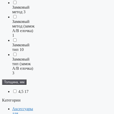
Замковый
метод
3
Замковый
метод (замок
A/B елочка)
1
Замковый
тип
10
Замковый
тип (замок
A/B елочка)
3
Толщина, мм
4,5
17
Категории
Аксессуары
для