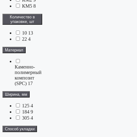
КМ5
8
Количество в
упаковке, шт
10
13
22
4
Материал
Каменно-
полимерный
композит
(SPC)
17
Ширина, мм
125
4
184
9
305
4
Способ укладки