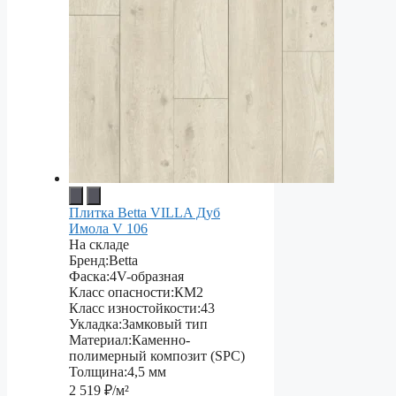
Плитка Betta VILLA Дуб
Имола V 106
На складе
Бренд:
Betta
Фаска:
4V-образная
Класс опасности:
КМ2
Класс изностойкости:
43
Укладка:
Замковый тип
Материал:
Каменно-
полимерный композит (SPC)
Толщина:
4,5 мм
2 519
₽/м²