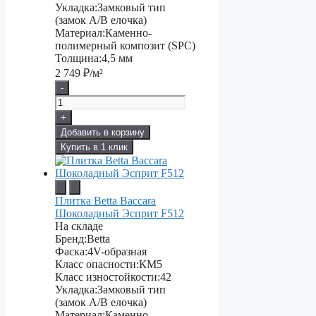
Укладка:
Замковый тип
(замок A/B елочка)
Материал:
Каменно-
полимерный композит (SPC)
Толщина:
4,5 мм
2 749
₽/м²
-
+
Добавить в корзину
Купить в 1 клик
Плитка Betta Baccara
Шоколадный Эсприт F512
На складе
Бренд:
Betta
Фаска:
4V-образная
Класс опасности:
КМ5
Класс изностойкости:
42
Укладка:
Замковый тип
(замок A/B елочка)
Материал:
Каменно-