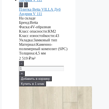
Плитка Betta VILLA Дуб
Андрия V 111
На складе
Бренд:
Betta
Фаска:
4V-образная
Класс опасности:
КМ2
Класс изностойкости:
43
Укладка:
Замковый тип
Материал:
Каменно-
полимерный композит (SPC)
Толщина:
4,5 мм
2 519
₽/м²
-
+
Добавить в корзину
Купить в 1 клик