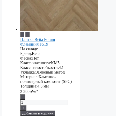
Плитка Betta Forum
Фламиния F519
На складе
Бренд:
Betta
Фаска:
Нет
Класс опасности:
КМ5
Класс изностойкости:
42
Укладка:
Замковый метод
Материал:
Каменно-
полимерный композит (SPC)
Толщина:
4,5 мм
2 299
₽/м²
-
+
Добавить в корзину