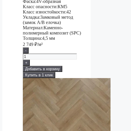
Фаска:
4V-образная
Класс опасности:
КМ5
Класс изностойкости:
42
Укладка:
Замковый метод
(замок A/B елочка)
Материал:
Каменно-
полимерный композит (SPC)
Толщина:
4,5 мм
2 749
₽/м²
-
+
Добавить в корзину
Купить в 1 клик