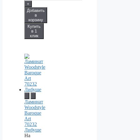
+
Добавить
в
корзину
Купить
в 1
клик
Ламинат
Woodstyle
Baroque
Art
70232
Либуше
На