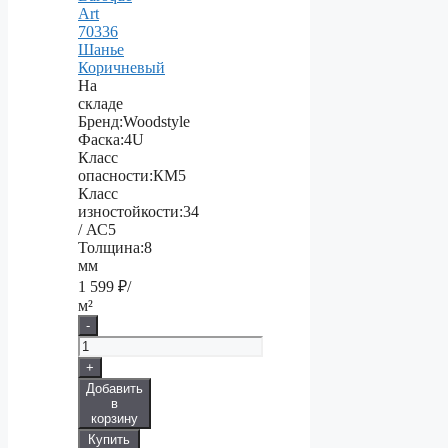
Art
70336
Шанье
Коричневый
На
складе
Бренд:
Woodstyle
Фаска:
4U
Класс
опасности:
КМ5
Класс
изностойкости:
34
/ АС5
Толщина:
8
мм
1 599
₽/
м²
-
+
Добавить
в
корзину
Купить