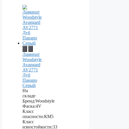
Ламинат
Woodstyle
Avangard
AV2771
Дуб
Панаро
Серый
На
складе
Бренд:
Woodstyle
Фаска:
4V
Класс
опасности:
КМ5
Класс
изностойкости:
33