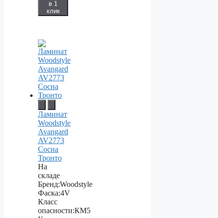
в 1
клик
Ламинат
Woodstyle
Avangard
AV2773
Сосна
Тронто
На
складе
Бренд:
Woodstyle
Фаска:
4V
Класс
опасности:
КМ5