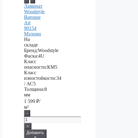
Ламинат
Woodstyle
Baroque
Art
90154
Мэлони
На
складе
Бренд:
Woodstyle
Фаска:
4U
Класс
опасности:
КМ5
Класс
изностойкости:
34
/ АС5
Толщина:
8
мм
1 599
₽/
м²
-
+
Добавить
в