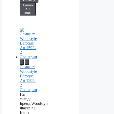
Купить
в 1
клик
Ламинат
Woodstyle
Baroque
Art 1592-
2
Лоэнгрин
На
складе
Бренд:
Woodstyle
Фаска:
4U
Класс