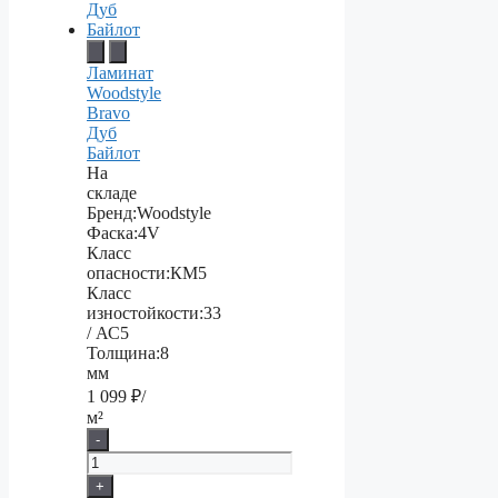
Ламинат
Woodstyle
Bravo
Дуб
Байлот
На
складе
Бренд:
Woodstyle
Фаска:
4V
Класс
опасности:
КМ5
Класс
изностойкости:
33
/ АС5
Толщина:
8
мм
1 099
₽/
м²
-
+