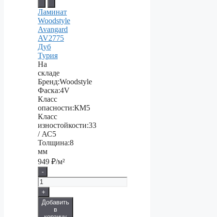
Ламинат
Woodstyle
Avangard
AV2775
Дуб
Турия
На
складе
Бренд:
Woodstyle
Фаска:
4V
Класс
опасности:
КМ5
Класс
изностойкости:
33
/ АС5
Толщина:
8
мм
949
₽/м²
-
+
Добавить
в
корзину