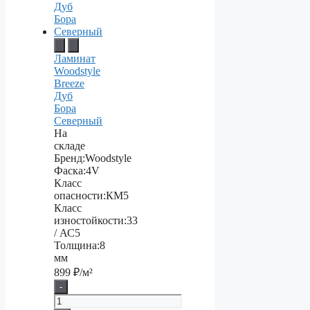
Ламинат
Woodstyle
Breeze
Дуб
Бора
Северный
На
складе
Бренд:
Woodstyle
Фаска:
4V
Класс
опасности:
КМ5
Класс
изностойкости:
33
/ АС5
Толщина:
8
мм
899
₽/м²
-