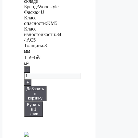
складе
Бренд:
Woodstyle
Фаска:
4U
Класс
опасности:
КМ5
Класс
изностойкости:
34
/ АС5
Толщина:
8
мм
1 599
₽/
м²
-
+
Добавить
в
корзину
Купить
в 1
клик