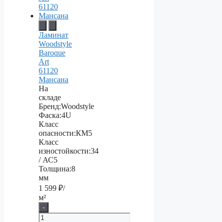
Ламинат
Woodstyle
Baroque
Art
61120
Мансана
На
складе
Бренд:
Woodstyle
Фаска:
4U
Класс
опасности:
КМ5
Класс
изностойкости:
34
/ АС5
Толщина:
8
мм
1 599
₽/
м²
-