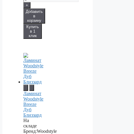
+
Добавить
в
корзину
Купить
в 1
клик
Ламинат
Woodstyle
Breeze
Дуб
Близзард
На
складе
Бренд:
Woodstyle