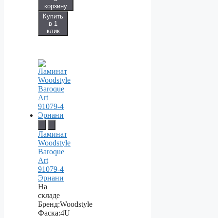
корзину
Купить
в 1
клик
Ламинат
Woodstyle
Baroque
Art
91079-4
Эрнани
На
складе
Бренд:
Woodstyle
Фаска:
4U