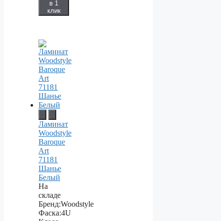
в 1
клик
Ламинат
Woodstyle
Baroque
Art
71181
Шанье
Белый
На
складе
Бренд:
Woodstyle
Фаска:
4U