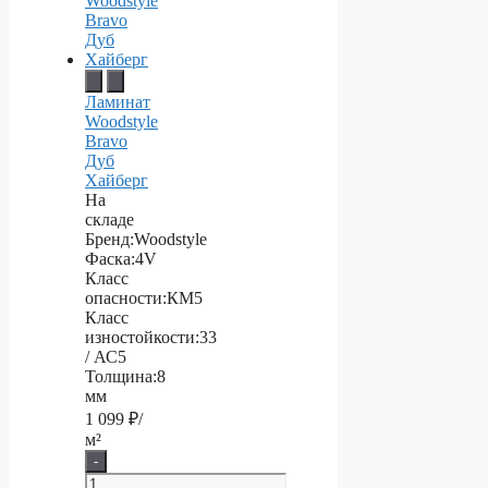
Ламинат
Woodstyle
Bravo
Дуб
Хайберг
На
складе
Бренд:
Woodstyle
Фаска:
4V
Класс
опасности:
КМ5
Класс
изностойкости:
33
/ АС5
Толщина:
8
мм
1 099
₽/
м²
-