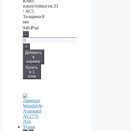
Класс
изностойкости:
33
/ АС5
Толщина:
8
мм
949
₽/м²
-
+
Добавить
в
корзину
Купить
в 1
клик