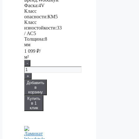
Фаска:
4V
Класс
опасности:
КМ5
Класс
изностойкости:
33
/ АС5
Толщина:
8
мм
1 099
₽/
м²
-
+
Добавить
в
корзину
Купить
в 1
клик