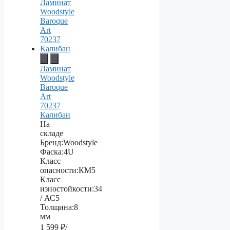
Ламинат
Woodstyle
Baroque
Art
70237
Калибан
На
складе
Бренд:
Woodstyle
Фаска:
4U
Класс
опасности:
КМ5
Класс
изностойкости:
34
/ АС5
Толщина:
8
мм
1 599
₽/