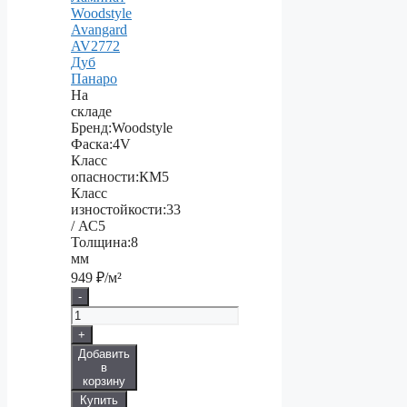
Woodstyle
Avangard
AV2772
Дуб
Панаро
На
складе
Бренд:
Woodstyle
Фаска:
4V
Класс
опасности:
КМ5
Класс
изностойкости:
33
/ АС5
Толщина:
8
мм
949
₽/м²
-
+
Добавить
в
корзину
Купить