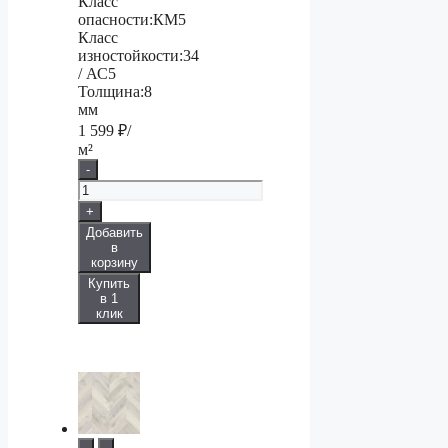
Класс
опасности:
КМ5
Класс
изностойкости:
34
/ АС5
Толщина:
8
мм
1 599
₽/
м²
-
+
Добавить
в
корзину
Купить
в 1
клик