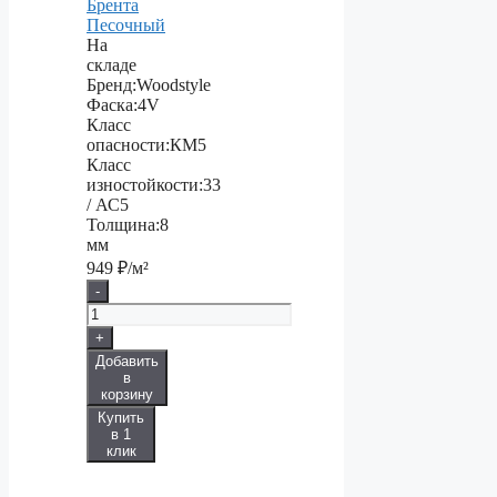
Брента
Песочный
На
складе
Бренд:
Woodstyle
Фаска:
4V
Класс
опасности:
КМ5
Класс
изностойкости:
33
/ АС5
Толщина:
8
мм
949
₽/м²
-
+
Добавить
в
корзину
Купить
в 1
клик