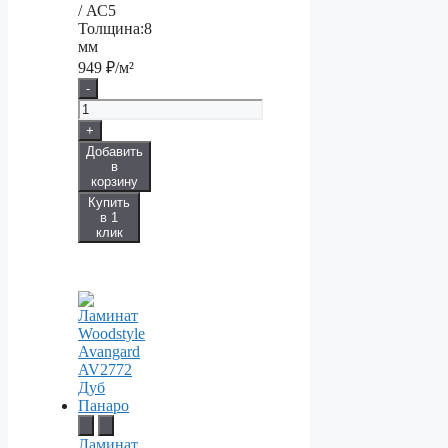
/ АС5
Толщина:
8
мм
949
₽/м²
-
+
Добавить
в
корзину
Купить
в 1
клик
Ламинат