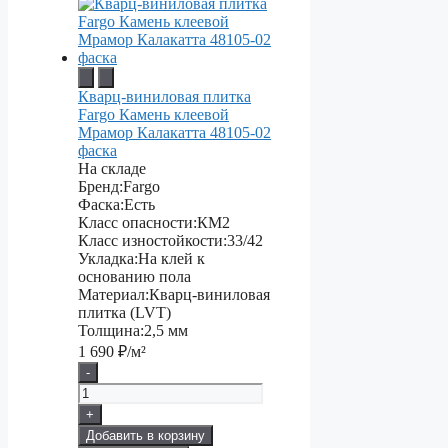
Кварц-виниловая плитка
Fargo Камень клеевой
Мрамор Калакатта 48105-02
фаска
На складе
Бренд:
Fargo
Фаска:
Есть
Класс опасности:
КМ2
Класс изностойкости:
33/42
Укладка:
На клей к
основанию пола
Материал:
Кварц-виниловая
плитка (LVT)
Толщина:
2,5 мм
1 690
₽/м²
-
+
Добавить в корзину