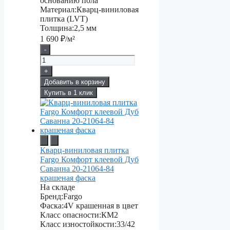
основанию пола
Материал:
Кварц-виниловая
плитка (LVT)
Толщина:
2,5 мм
1 690
₽/м²
-
+
Добавить в корзину
Купить в 1 клик
Кварц-виниловая плитка
Fargo Комфорт клеевой Дуб
Саванна 20-21064-84
крашеная фаска
На складе
Бренд:
Fargo
Фаска:
4V крашенная в цвет
Класс опасности:
КМ2
Класс изностойкости:
33/42