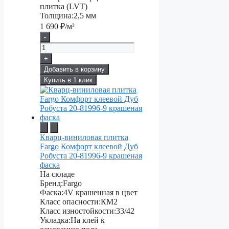
плитка (LVT)
Толщина:
2,5 мм
1 690
₽/м²
-
+
Добавить в корзину
Купить в 1 клик
Кварц-виниловая плитка
Fargo Комфорт клеевой Дуб
Робуста 20-81996-9 крашеная
фаска
На складе
Бренд:
Fargo
Фаска:
4V крашенная в цвет
Класс опасности:
КМ2
Класс изностойкости:
33/42
Укладка:
На клей к