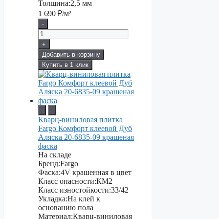
Толщина:
2,5 мм
1 690
₽/м²
-
+
Добавить в корзину
Купить в 1 клик
Кварц-виниловая плитка
Fargo Комфорт клеевой Дуб
Аляска 20-6835-09 крашеная
фаска
На складе
Бренд:
Fargo
Фаска:
4V крашенная в цвет
Класс опасности:
КМ2
Класс изностойкости:
33/42
Укладка:
На клей к
основанию пола
Материал:
Кварц-виниловая