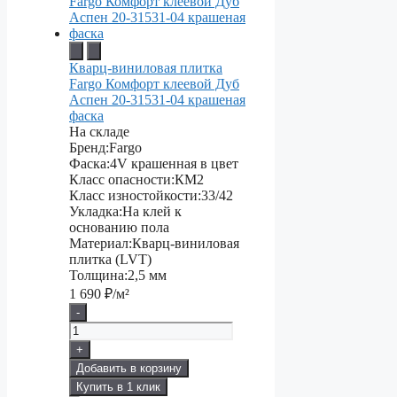
Кварц-виниловая плитка
Fargo Комфорт клеевой Дуб
Аспен 20-31531-04 крашеная
фаска
На складе
Бренд:
Fargo
Фаска:
4V крашенная в цвет
Класс опасности:
КМ2
Класс изностойкости:
33/42
Укладка:
На клей к
основанию пола
Материал:
Кварц-виниловая
плитка (LVT)
Толщина:
2,5 мм
1 690
₽/м²
-
+
Добавить в корзину
Купить в 1 клик