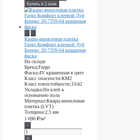
Купить в 1 клик
Кварц-виниловая плитка
Fargo Комфорт клеевой Дуб
Бронкс 20-7359-04 крашеная
фаска
На складе
Бренд:
Fargo
Фаска:
4V крашенная в цвет
Класс опасности:
КМ2
Класс изностойкости:
33/42
Укладка:
На клей к
основанию пола
Материал:
Кварц-виниловая
плитка (LVT)
Толщина:
2,5 мм
1 690
₽/м²
-
+