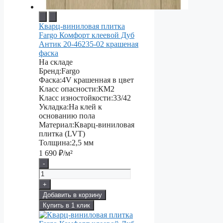
Кварц-виниловая плитка
Fargo Комфорт клеевой Дуб
Антик 20-46235-02 крашеная
фаска
На складе
Бренд:
Fargo
Фаска:
4V крашенная в цвет
Класс опасности:
КМ2
Класс изностойкости:
33/42
Укладка:
На клей к
основанию пола
Материал:
Кварц-виниловая
плитка (LVT)
Толщина:
2,5 мм
1 690
₽/м²
-
+
Добавить в корзину
Купить в 1 клик