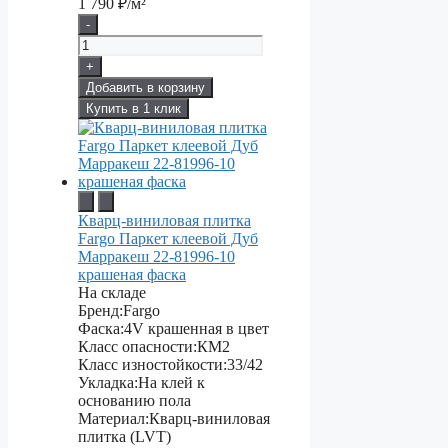
1 790
₽/м²
-
+
Добавить в корзину
Купить в 1 клик
Кварц-виниловая плитка
Fargo Паркет клеевой Дуб
Марракеш 22-81996-10
крашеная фаска
На складе
Бренд:
Fargo
Фаска:
4V крашенная в цвет
Класс опасности:
КМ2
Класс изностойкости:
33/42
Укладка:
На клей к
основанию пола
Материал:
Кварц-виниловая
плитка (LVT)