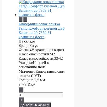
Кварц-виниловая плитка
Fargo Комфорт клеевой Дуб
Беллини 20-7359-31
крашеная фаска
На складе
Бренд:
Fargo
Фаска:
4V крашенная в цвет
Класс опасности:
КМ2
Класс изностойкости:
33/42
Укладка:
На клей к
основанию пола
Материал:
Кварц-виниловая
плитка (LVT)
Толщина:
2,5 мм
1 690
₽/м²
-
+
Добавить в корзину