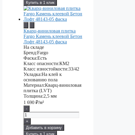
Купить в 1 клик
Кварц-виниловая плитка
Fargo Камень клеевой Бетон
Лофт 48143-05 фаска
На складе
Бренд:
Fargo
Фаска:
Есть
Класс опасности:
КМ2
Класс изностойкости:
33/42
Укладка:
На клей к
основанию пола
Материал:
Кварц-виниловая
плитка (LVT)
Толщина:
2,5 мм
1 690
₽/м²
-
+
Добавить в корзину
Купить в 1 клик