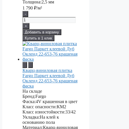
Толщина:
2,5 мм
1 790
₽/м²
-
+
Добавить в корзину
Купить в 1 клик
Кварц-виниловая плитка
Fargo Паркет клеевой Дуб
Окленд 22-653-76 крашеная
фаска
На складе
Бренд:
Fargo
Фаска:
4V крашенная в цвет
Класс опасности:
КМ2
Класс изностойкости:
33/42
Укладка:
На клей к
основанию пола
Материал:
Кварц-виниловая