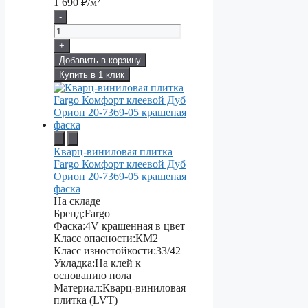
1 690
₽/м²
-
+
Добавить в корзину
Купить в 1 клик
Кварц-виниловая плитка
Fargo Комфорт клеевой Дуб
Орион 20-7369-05 крашеная
фаска
На складе
Бренд:
Fargo
Фаска:
4V крашенная в цвет
Класс опасности:
КМ2
Класс изностойкости:
33/42
Укладка:
На клей к
основанию пола
Материал:
Кварц-виниловая
плитка (LVT)