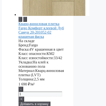
Кварц-виниловая плитка
Fargo Комфорт клеевой Дуб
Самуи 20-201052-02
крашеная фаска
На складе
Бренд:
Fargo
Фаска:
4V крашенная в цвет
Класс опасности:
КМ2
Класс изностойкости:
33/42
Укладка:
На клей к
основанию пола
Материал:
Кварц-виниловая
плитка (LVT)
Толщина:
2,5 мм
1 690
₽/м²
-
+
Добавить в корзину