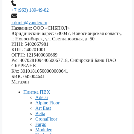
+7 (963) 189-49-82
krkmir@yandex.ru
Название: ООО «СИБПОЛ»
Юридический адрес: 630047, Новосибирская область,
г. Новосибирск, ул. Светлановская, д. 50
ИНН: 5402067981
КПП: 540201001
ОГРН: 1215400030669
Р/с: 40702810944050067718, Сибирский Банк ПАО
СБЕРБАНК
К/с: 30101810500000000641
БИК: 045004641
Магазин
Плитка ПВХ
Adelar
Alpine Floor
Art East
Betta
CronaFloor
Fargo
Moduleo