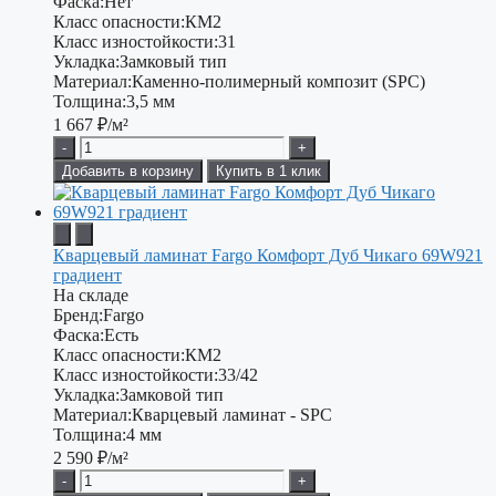
Фаска:
Нет
Класс опасности:
КМ2
Класс изностойкости:
31
Укладка:
Замковый тип
Материал:
Каменно-полимерный композит (SPC)
Толщина:
3,5 мм
1 667
₽/м²
-
+
Добавить в корзину
Купить в 1 клик
Кварцевый ламинат Fargo Комфорт Дуб Чикаго 69W921
градиент
На складе
Бренд:
Fargo
Фаска:
Есть
Класс опасности:
КМ2
Класс изностойкости:
33/42
Укладка:
Замковой тип
Материал:
Кварцевый ламинат - SPC
Толщина:
4 мм
2 590
₽/м²
-
+