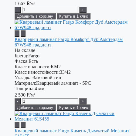
1 667
₽/м²
-
+
Добавить в корзину
Купить в 1 клик
Кварцевый ламинат Fargo Комфорт Дуб Амстердам
67W948 градиент
На складе
Бренд:
Fargo
Фаска:
Есть
Класс опасности:
КМ2
Класс изностойкости:
33/42
Укладка:
Замковой тип
Материал:
Кварцевый ламинат - SPC
Толщина:
4 мм
2 590
₽/м²
-
+
Добавить в корзину
Купить в 1 клик
Кварцевый ламинат Fargo Камень Дымчатый Меланит