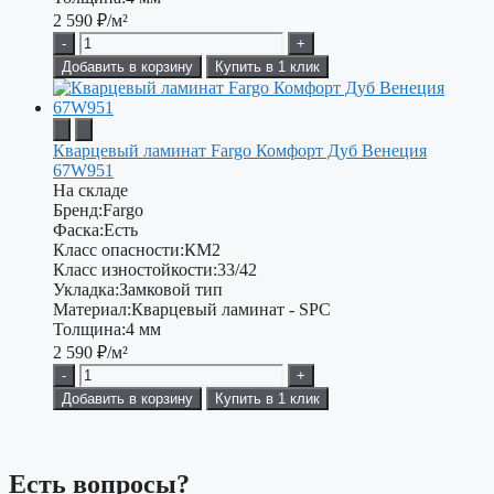
2 590
₽/м²
-
+
Добавить в корзину
Купить в 1 клик
Кварцевый ламинат Fargo Комфорт Дуб Венеция
67W951
На складе
Бренд:
Fargo
Фаска:
Есть
Класс опасности:
КМ2
Класс изностойкости:
33/42
Укладка:
Замковой тип
Материал:
Кварцевый ламинат - SPC
Толщина:
4 мм
2 590
₽/м²
-
+
Добавить в корзину
Купить в 1 клик
Есть вопросы?