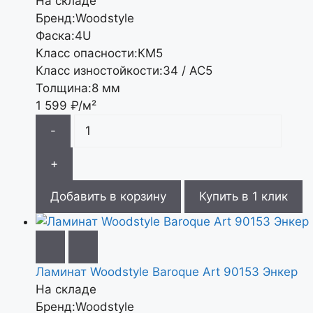
На складе
Бренд:
Woodstyle
Фаска:
4U
Класс опасности:
КМ5
Класс изностойкости:
34 / АС5
Толщина:
8 мм
1 599
₽/м²
-
+
Добавить в корзину
Купить в 1 клик
Ламинат Woodstyle Baroque Art 90153 Энкер
На складе
Бренд:
Woodstyle