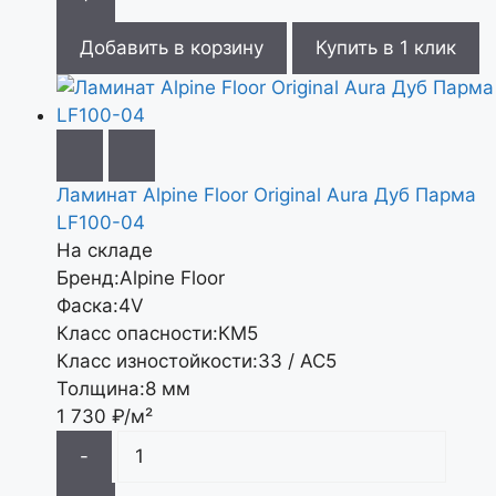
Добавить в корзину
Купить в 1 клик
Ламинат Alpine Floor Original Aura Дуб Парма
LF100-04
На складе
Бренд:
Alpine Floor
Фаска:
4V
Класс опасности:
КМ5
Класс изностойкости:
33 / АС5
Толщина:
8 мм
1 730
₽/м²
-