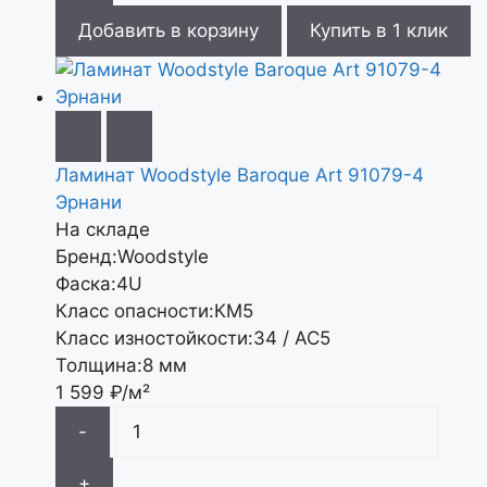
Добавить в корзину
Купить в 1 клик
Ламинат Woodstyle Baroque Art 91079-4
Эрнани
На складе
Бренд:
Woodstyle
Фаска:
4U
Класс опасности:
КМ5
Класс изностойкости:
34 / АС5
Толщина:
8 мм
1 599
₽/м²
-
+