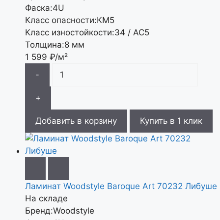
Фаска:
4U
Класс опасности:
КМ5
Класс изностойкости:
34 / АС5
Толщина:
8 мм
1 599
₽/м²
-
+
Добавить в корзину
Купить в 1 клик
Ламинат Woodstyle Baroque Art 70232 Либуше
На складе
Бренд:
Woodstyle