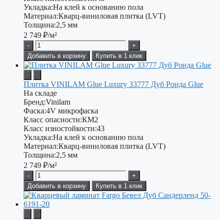
Укладка:
На клей к основанию пола
Материал:
Кварц-виниловая плитка (LVT)
Толщина:
2,5 мм
2 749
₽/м²
-
+
Добавить в корзину
Купить в 1 клик
Плитка VINILAM Glue Luxury 33777 Дуб Ронда Glue
На складе
Бренд:
Vinilam
Фаска:
4V микрофаска
Класс опасности:
КМ2
Класс изностойкости:
43
Укладка:
На клей к основанию пола
Материал:
Кварц-виниловая плитка (LVT)
Толщина:
2,5 мм
2 749
₽/м²
-
+
Добавить в корзину
Купить в 1 клик