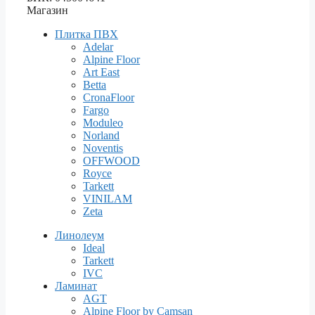
Магазин
Плитка ПВХ
Adelar
Alpine Floor
Art East
Betta
CronaFloor
Fargo
Moduleo
Norland
Noventis
OFFWOOD
Royce
Tarkett
VINILAM
Zeta
Линолеум
Ideal
Tarkett
IVC
Ламинат
AGT
Alpine Floor by Camsan