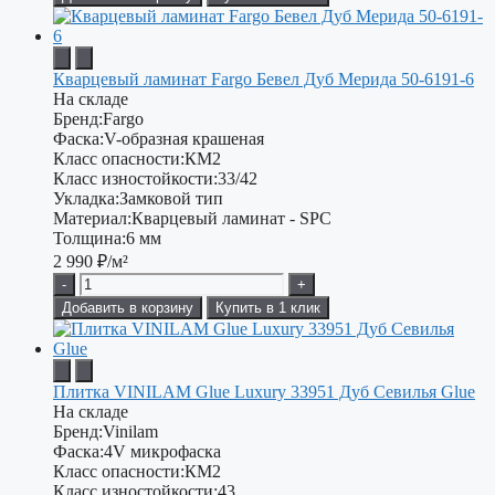
Кварцевый ламинат Fargo Бевел Дуб Мерида 50-6191-6
На складе
Бренд:
Fargo
Фаска:
V-образная крашеная
Класс опасности:
КМ2
Класс изностойкости:
33/42
Укладка:
Замковой тип
Материал:
Кварцевый ламинат - SPC
Толщина:
6 мм
2 990
₽/м²
-
+
Добавить в корзину
Купить в 1 клик
Плитка VINILAM Glue Luxury 33951 Дуб Севилья Glue
На складе
Бренд:
Vinilam
Фаска:
4V микрофаска
Класс опасности:
КМ2
Класс изностойкости:
43