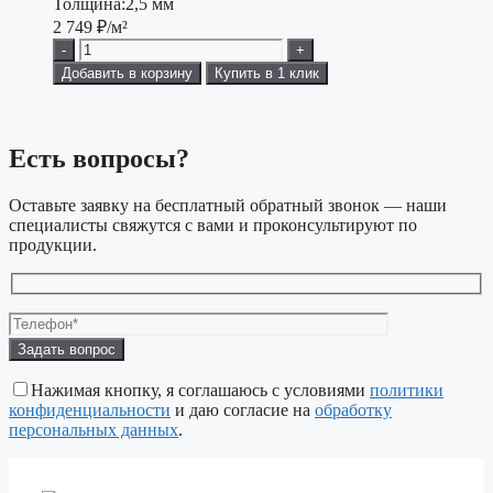
Толщина:
2,5 мм
2 749
₽/м²
-
+
Добавить в корзину
Купить в 1 клик
Есть вопросы?
Оставьте заявку на бесплатный обратный звонок — наши
специалисты свяжутся с вами и проконсультируют по
продукции.
Оставьте
это
поле
Нажимая кнопку, я соглашаюсь с условиями
политики
пустым.
конфиденциальности
и даю согласие на
обработку
персональных данных
.