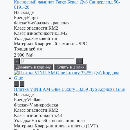
Кварцевый ламинат Fargo Бевел Дуб Сандерленд 50-
6191-20
На складе
Бренд:
Fargo
Фаска:
V-образная крашеная
Класс опасности:
КМ2
Класс изностойкости:
33/42
Укладка:
Замковой тип
Материал:
Кварцевый ламинат - SPC
Толщина:
6 мм
2 990
₽/м²
-
+
Добавить в корзину
Купить в 1 клик
Плитка VINILAM Glue Luxury 33259 Дуб Кордова Glue
На складе
Бренд:
Vinilam
Фаска:
4V микрофаска
Класс опасности:
КМ2
Класс изностойкости:
43
Укладка:
На клей к основанию пола
Материал:
Кварц-виниловая плитка (LVT)