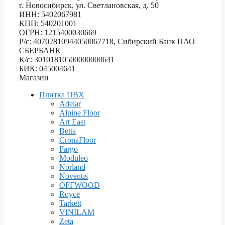
г. Новосибирск, ул. Светлановская, д. 50
ИНН: 5402067981
КПП: 540201001
ОГРН: 1215400030669
Р/с: 40702810944050067718, Сибирский Банк ПАО
СБЕРБАНК
К/с: 30101810500000000641
БИК: 045004641
Магазин
Плитка ПВХ
Adelar
Alpine Floor
Art East
Betta
CronaFloor
Fargo
Moduleo
Norland
Noventis
OFFWOOD
Royce
Tarkett
VINILAM
Zeta