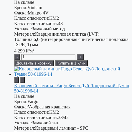
На складе
Бренд:
Vinilam
Фаска:
Микро 4V
Класс опасности:
КМ2
Класс изностойкости:
43
Укладка:
Замковый метод
Материал:
Кварц-виниловая плитка (LVT)
Толщина:
6,0 (интегрированная синтетическая подложка
IXPE, 1) мм
4 299
₽/м²
-
+
Добавить в корзину
Купить в 1 клик
Кварцевый ламинат Fargo Бевел Дуб Лондонский Туман
50-81996-14
На складе
Бренд:
Fargo
Фаска:
V-образная крашеная
Класс опасности:
КМ2
Класс изностойкости:
33/42
Укладка:
Замковой тип
Материал:
Кварцевый ламинат - SPC