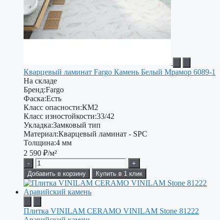
Кварцевый ламинат Fargo Камень Белый Мрамор 6089-1
На складе
Бренд:
Fargo
Фаска:
Есть
Класс опасности:
КМ2
Класс изностойкости:
33/42
Укладка:
Замковый тип
Материал:
Кварцевый ламинат - SPC
Толщина:
4 мм
2 590
₽/м²
-
+
Добавить в корзину
Купить в 1 клик
Плитка VINILAM CERAMO VINILAM Stone 81222
Аравийский камень