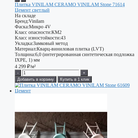
Плитка VINILAM CERAMO VINILAM Stone 71614
Цемент светлый
На складе
Бренд:
Vinilam
Фаска:
Микро 4V
Класс опасности:
КМ2
Класс изностойкости:
43
Укладка:
Замковый метод
Материал:
Кварц-виниловая плитка (LVT)
Толщина:
6,0 (интегрированная синтетическая подложка
IXPE, 1) мм
4 299
₽/м²
-
+
Добавить в корзину
Купить в 1 клик