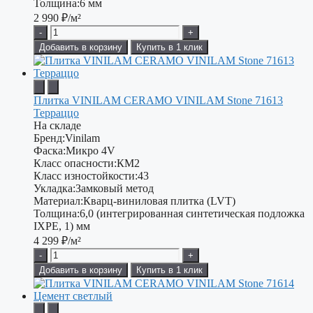
Толщина:
6 мм
2 990
₽/м²
-
+
Добавить в корзину
Купить в 1 клик
Плитка VINILAM CERAMO VINILAM Stone 71613
Терраццо
На складе
Бренд:
Vinilam
Фаска:
Микро 4V
Класс опасности:
КМ2
Класс изностойкости:
43
Укладка:
Замковый метод
Материал:
Кварц-виниловая плитка (LVT)
Толщина:
6,0 (интегрированная синтетическая подложка
IXPE, 1) мм
4 299
₽/м²
-
+
Добавить в корзину
Купить в 1 клик