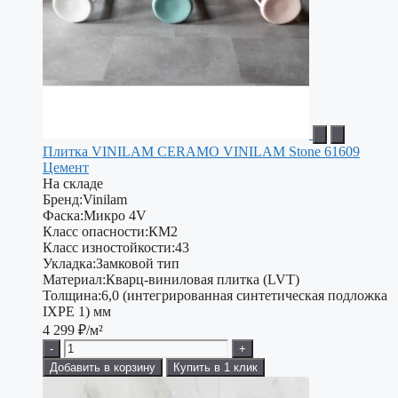
Плитка VINILAM CERAMO VINILAM Stone 61609
Цемент
На складе
Бренд:
Vinilam
Фаска:
Микро 4V
Класс опасности:
КМ2
Класс изностойкости:
43
Укладка:
Замковой тип
Материал:
Кварц-виниловая плитка (LVT)
Толщина:
6,0 (интегрированная синтетическая подложка
IXPE 1) мм
4 299
₽/м²
-
+
Добавить в корзину
Купить в 1 клик