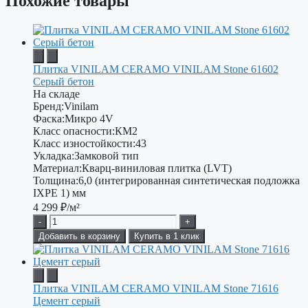
Похожие товары
Плитка VINILAM CERAMO VINILAM Stone 61602
Серый бетон
На складе
Бренд:
Vinilam
Фаска:
Микро 4V
Класс опасности:
КМ2
Класс изностойкости:
43
Укладка:
Замковой тип
Материал:
Кварц-виниловая плитка (LVT)
Толщина:
6,0 (интегрированная синтетическая подложка
IXPE 1) мм
4 299
₽/м²
-
+
Добавить в корзину
Купить в 1 клик
Плитка VINILAM CERAMO VINILAM Stone 71616
Цемент серый