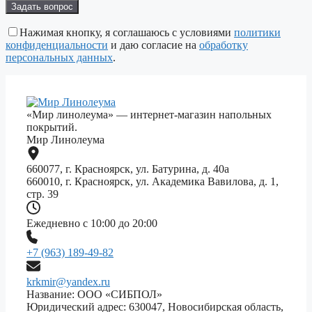
Оставьте
это
поле
Нажимая кнопку, я соглашаюсь с условиями
политики
пустым.
конфиденциальности
и даю согласие на
обработку
персональных данных
.
«Мир линолеума» — интернет-магазин напольных
покрытий.
Мир Линолеума
660077, г. Красноярск, ул. Батурина, д. 40а
660010, г. Красноярск, ул. Академика Вавилова, д. 1,
стр. 39
Ежедневно с 10:00 до 20:00
+7 (963) 189-49-82
krkmir@yandex.ru
Название: ООО «СИБПОЛ»
Юридический адрес: 630047, Новосибирская область,