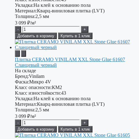
Укладка:
На клей к основанию пола
Материал:
Кварц-виниловая плитка (LVT)
Толщина:
2,5 мм
3 099
₽/м²
-
+
Добавить в корзину
Купить в 1 клик
Плитка CERAMO VINILAM XXL Stone Glue 61607
Сланцевый черный
На складе
Бренд:
Vinilam
Фаска:
Микро 4V
Класс опасности:
КМ2
Класс изностойкости:
43
Укладка:
На клей к основанию пола
Материал:
Кварц-виниловая плитка (LVT)
Толщина:
2,5 мм
3 099
₽/м²
-
+
Добавить в корзину
Купить в 1 клик