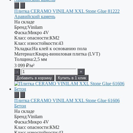
Плитка CERAMO VINILAM XXL Stone Glue 81222
Аравийский камень
На складе
Бренд:
Vinilam
Фаска:
Микро 4V
Класс опасности:
КМ2
Класс изностойкости:
43
Укладка:
На клей к основанию пола
Материал:
Кварц-виниловая плитка (LVT)
Толщина:
2,5 мм
3 099
₽/м²
-
+
Добавить в корзину
Купить в 1 клик
Плитка CERAMO VINILAM XXL Stone Glue 61606
Бетон
На складе
Бренд:
Vinilam
Фаска:
Микро 4V
Класс опасности:
КМ2
Класс изностойкости:
43