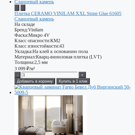
Плитка CERAMO VINILAM XXL Stone Glue 61605
Сланцевый камень
На складе
Бренд:
Vinilam
Фаска:
Микро 4V
Класс опасности:
КМ2
Класс изностойкости:
43
Укладка:
На клей к основанию пола
Материал:
Кварц-виниловая плитка (LVT)
Толщина:
2,5 мм
3 099
₽/м²
-
+
Добавить в корзину
Купить в 1 клик