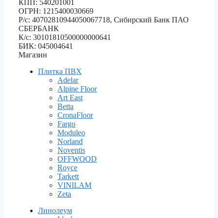
КПП: 540201001
ОГРН: 1215400030669
Р/с: 40702810944050067718, Сибирский Банк ПАО
СБЕРБАНК
К/с: 30101810500000000641
БИК: 045004641
Магазин
Плитка ПВХ
Adelar
Alpine Floor
Art East
Betta
CronaFloor
Fargo
Moduleo
Norland
Noventis
OFFWOOD
Royce
Tarkett
VINILAM
Zeta
Линолеум