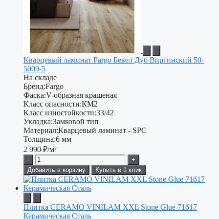
Кварцевый ламинат Fargo Бевел Дуб Виргинский 50-
5009-5
На складе
Бренд:
Fargo
Фаска:
V-образная крашеная
Класс опасности:
КМ2
Класс изностойкости:
33/42
Укладка:
Замковой тип
Материал:
Кварцевый ламинат - SPC
Толщина:
6 мм
2 990
₽/м²
-
+
Добавить в корзину
Купить в 1 клик
Плитка CERAMO VINILAM XXL Stone Glue 71617
Керамическая Сталь