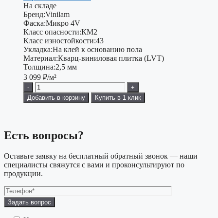
На складе
Бренд:
Vinilam
Фаска:
Микро 4V
Класс опасности:
КМ2
Класс изностойкости:
43
Укладка:
На клей к основанию пола
Материал:
Кварц-виниловая плитка (LVT)
Толщина:
2,5 мм
3 099
₽/м²
-
+
Добавить в корзину
Купить в 1 клик
Есть вопросы?
Оставьте заявку на бесплатный обратный звонок — наши
специалисты свяжутся с вами и проконсультируют по
продукции.
Оставьте
это