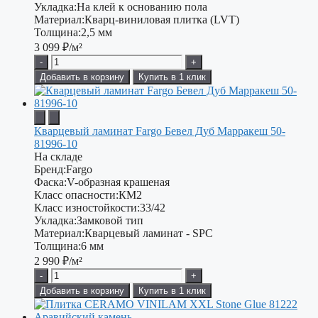
Укладка:
На клей к основанию пола
Материал:
Кварц-виниловая плитка (LVT)
Толщина:
2,5 мм
3 099
₽/м²
-
+
Добавить в корзину
Купить в 1 клик
Кварцевый ламинат Fargo Бевел Дуб Марракеш 50-
81996-10
На складе
Бренд:
Fargo
Фаска:
V-образная крашеная
Класс опасности:
КМ2
Класс изностойкости:
33/42
Укладка:
Замковой тип
Материал:
Кварцевый ламинат - SPC
Толщина:
6 мм
2 990
₽/м²
-
+
Добавить в корзину
Купить в 1 клик