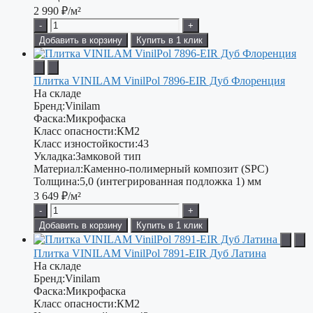
2 990
₽/м²
-
+
Добавить в корзину
Купить в 1 клик
Плитка VINILAM VinilPol 7896-EIR Дуб Флоренция
На складе
Бренд:
Vinilam
Фаска:
Микрофаска
Класс опасности:
КМ2
Класс изностойкости:
43
Укладка:
Замковой тип
Материал:
Каменно-полимерный композит (SPC)
Толщина:
5,0 (интегрированная подложка 1) мм
3 649
₽/м²
-
+
Добавить в корзину
Купить в 1 клик
Плитка VINILAM VinilPol 7891-EIR Дуб Латина
На складе
Бренд:
Vinilam
Фаска:
Микрофаска
Класс опасности:
КМ2