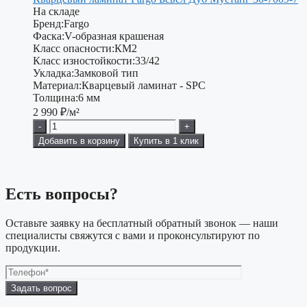
На складе
Бренд:
Fargo
Фаска:
V-образная крашеная
Класс опасности:
КМ2
Класс изностойкости:
33/42
Укладка:
Замковой тип
Материал:
Кварцевый ламинат - SPC
Толщина:
6 мм
2 990
₽/м²
-
+
Добавить в корзину
Купить в 1 клик
Есть вопросы?
Оставьте заявку на бесплатный обратный звонок — наши
специалисты свяжутся с вами и проконсультируют по
продукции.
Оставьте
это