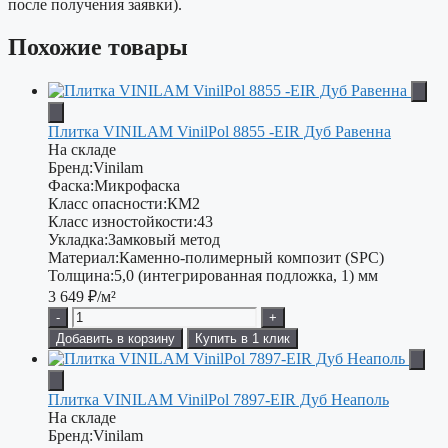
после получения заявки).
Похожие товары
Плитка VINILAM VinilPol 8855 -EIR Дуб Равенна
На складе
Бренд:
Vinilam
Фаска:
Микрофаска
Класс опасности:
КМ2
Класс изностойкости:
43
Укладка:
Замковый метод
Материал:
Каменно-полимерный композит (SPC)
Толщина:
5,0 (интегрированная подложка, 1) мм
3 649
₽/м²
-
+
Добавить в корзину
Купить в 1 клик
Плитка VINILAM VinilPol 7897-EIR Дуб Неаполь
На складе
Бренд:
Vinilam