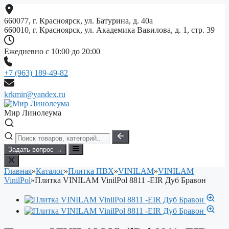
Перейти
к
660077, г. Красноярск, ул. Батурина, д. 40а
содержимому
660010, г. Красноярск, ул. Академика Вавилова, д. 1, стр. 39
Ежедневно с 10:00 до 20:00
+7 (963) 189-49-82
krkmir@yandex.ru
Мир Линолеума
Задать вопрос →
Главная
»
Каталог
»
Плитка ПВХ
»
VINILAM
»
VINILAM
VinilPol
»
Плитка VINILAM VinilPol 8811 -EIR Дуб Бравон