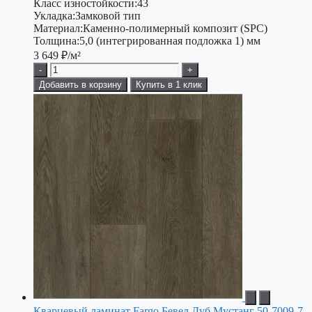
Класс изностойкости:
43
Укладка:
Замковой тип
Материал:
Каменно-полимерный композит (SPC)
Толщина:
5,0 (интегрированная подложка 1) мм
3 649
₽/м²
-
+
Добавить в корзину
Купить в 1 клик
Кварцевый ламинат Fargo Бевел Дуб Мустанг 50-7009-7