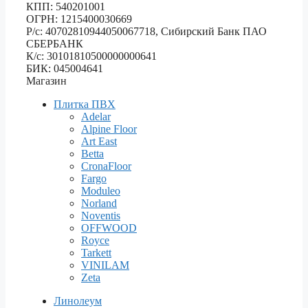
КПП: 540201001
ОГРН: 1215400030669
Р/с: 40702810944050067718, Сибирский Банк ПАО
СБЕРБАНК
К/с: 30101810500000000641
БИК: 045004641
Магазин
Плитка ПВХ
Adelar
Alpine Floor
Art East
Betta
CronaFloor
Fargo
Moduleo
Norland
Noventis
OFFWOOD
Royce
Tarkett
VINILAM
Zeta
Линолеум