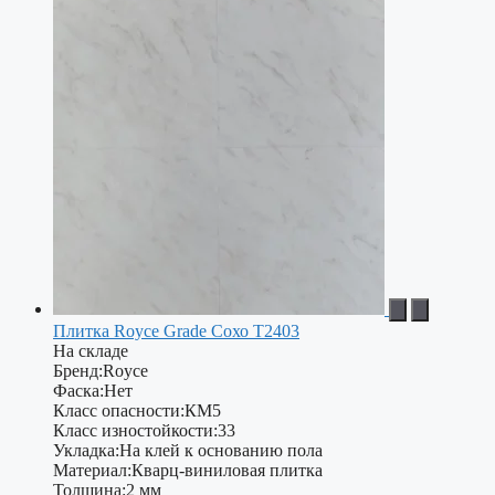
Плитка Royce Grade Сохо T2403
На складе
Бренд:
Royce
Фаска:
Нет
Класс опасности:
КМ5
Класс изностойкости:
33
Укладка:
На клей к основанию пола
Материал:
Кварц-виниловая плитка
Толщина:
2 мм