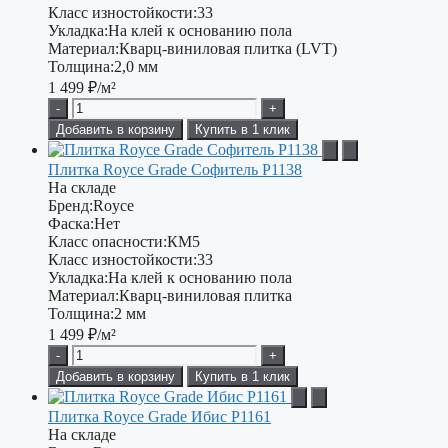
Класс изностойкости:
33
Укладка:
На клей к основанию пола
Материал:
Кварц-виниловая плитка (LVT)
Толщина:
2,0 мм
1 499
₽/м²
-
+
Добавить в корзину
Купить в 1 клик
Плитка Royce Grade Софитель P1138
На складе
Бренд:
Royce
Фаска:
Нет
Класс опасности:
КМ5
Класс изностойкости:
33
Укладка:
На клей к основанию пола
Материал:
Кварц-виниловая плитка
Толщина:
2 мм
1 499
₽/м²
-
+
Добавить в корзину
Купить в 1 клик
Плитка Royce Grade Ибис P1161
На складе