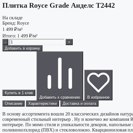
Плитка Royce Grade Анделс T2442
На складе
Бренд:
Royce
1 499
₽/м²
Итого:
1 499
₽/м²
-
+
Добавить в корзину
Купить в 1 клик
Добавить к сравнению
В избранное
Описание
Характеристики
Доставка и оплата
В основу ассортимента вошли 20 классических дизайнов натур
современный стильный интерьер . Ну и конечно же компания R
интерьере. По мимо стиля и уникальности декоров, напольные 
поливинилхлорид (ПВХ) и стекловолокно. Кварцвиниловая пл