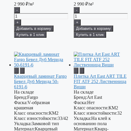
2 990
₽/м²
2 990
₽/м²
-
-
+
+
Добавить в корзину
Добавить в корзину
Купить в 1 клик
Купить в 1 клик
Кварцевый ламинат Fargo
Плитка Art East ART TILE
Бевел Дуб Мерида 50-
FIT ATF 252 Лиственница
6191-6
Виши
На складе
На складе
Бренд:
Fargo
Бренд:
Art East
Фаска:
V-образная
Фаска:
Нет
крашеная
Класс опасности:
КМ2
Класс опасности:
КМ2
Класс изностойкости:
32
Класс изностойкости:
33/42
Укладка:
На клей к
Укладка:
Замковой тип
основанию пола
Материал:
Кварцевый
Материал:
Кварц-