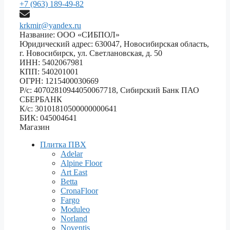
+7 (963) 189-49-82
krkmir@yandex.ru
Название: ООО «СИБПОЛ»
Юридический адрес: 630047, Новосибирская область,
г. Новосибирск, ул. Светлановская, д. 50
ИНН: 5402067981
КПП: 540201001
ОГРН: 1215400030669
Р/с: 40702810944050067718, Сибирский Банк ПАО
СБЕРБАНК
К/с: 30101810500000000641
БИК: 045004641
Магазин
Плитка ПВХ
Adelar
Alpine Floor
Art East
Betta
CronaFloor
Fargo
Moduleo
Norland
Noventis