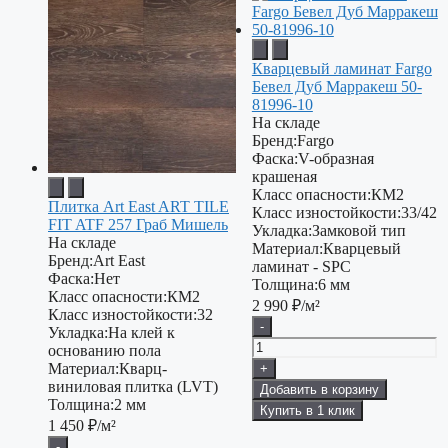
Кварцевый ламинат Fargo
Бевел Дуб Марракеш 50-
81996-10
На складе
Бренд:
Fargo
Фаска:
V-образная
крашеная
Класс опасности:
КМ2
Плитка Art East ART TILE
Класс изностойкости:
33/42
FIT ATF 257 Граб Мишель
Укладка:
Замковой тип
На складе
Материал:
Кварцевый
Бренд:
Art East
ламинат - SPC
Фаска:
Нет
Толщина:
6 мм
Класс опасности:
КМ2
2 990
₽/м²
Класс изностойкости:
32
-
Укладка:
На клей к
основанию пола
Материал:
Кварц-
+
виниловая плитка (LVT)
Добавить в корзину
Толщина:
2 мм
Купить в 1 клик
1 450
₽/м²
-