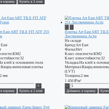
 в корзину
Купить в 1 клик
rt East ART TILE FIT ATF 255
Плитка Art East ART TILE
он
Лиственница Асти
е
На складе
 East
Бренд:
Art East
т
Фаска:
Нет
сности:
КМ2
Класс опасности:
КМ2
остойкости:
32
Класс изностойкости:
32
На клей к основанию пола
Укладка:
На клей к основ
:
Кварц-виниловая плитка
Материал:
Кварц-винилова
(LVT)
2 мм
Толщина:
2 мм
²
1 450
₽/м²
+
-
 в корзину
Купить в 1 клик
Добавить в корзину
Купит