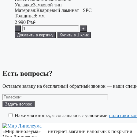
Укладка:
Замковой тип
Материал:
Кварцевый ламинат - SPC
Толщина:
6 мм
2 990
₽/м²
-
+
Добавить в корзину
Купить в 1 клик
Есть вопросы?
Оставьте заявку на бесплатный обратный звонок — наши специ
Оставьте
это
поле
Нажимая кнопку, я соглашаюсь с условиями
политики ко
пустым.
«Мир линолеума» — интернет-магазин напольных покрытий.
Мир Линолеума