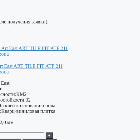
сле получения заявки).
t East ART TILE FIT ATF 211
рона
е
 East
т
сности:
КМ2
остойкости:
32
На клей к основанию пола
:
Кварц-виниловая плитка
2,0 мм
²
+