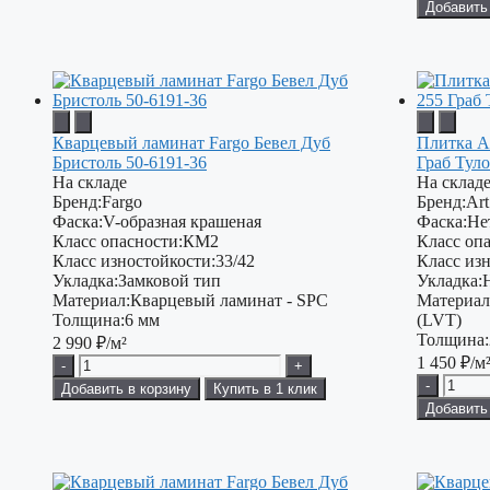
Добавить
Кварцевый ламинат Fargo Бевел Дуб
Плитка A
Бристоль 50-6191-36
Граб Тул
На складе
На склад
Бренд:
Fargo
Бренд:
Art
Фаска:
V-образная крашеная
Фаска:
Не
Класс опасности:
КМ2
Класс опа
Класс изностойкости:
33/42
Класс изн
Укладка:
Замковой тип
Укладка:
Материал:
Кварцевый ламинат - SPC
Материал
Толщина:
6 мм
(LVT)
Толщина:
2 990
₽/м²
1 450
₽/м
-
+
-
Добавить в корзину
Купить в 1 клик
Добавить