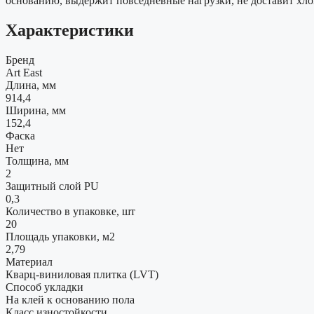
основанию, выдержит повседневные нагрузки, не доставит хло
Характеристики
Бренд
Art East
Длина, мм
914,4
Ширина, мм
152,4
Фаска
Нет
Толщина, мм
2
Защитный слой PU
0,3
Количество в упаковке, шт
20
Площадь упаковки, м2
2,79
Материал
Кварц-виниловая плитка (LVT)
Способ укладки
На клей к основанию пола
Класс изностойкости