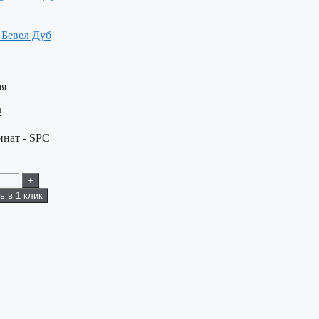
 Бевел Дуб
ая
2
нат - SPC
+
ь в 1 клик