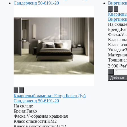
Кварцевы
Виргинск
На склад
Бренд:
Fa
Фаска:
V-
Класс опа
Класс изн
Укладка:
Материал
Толщина:
2 990
₽/м
-
Добавить
Кварцевый ламинат Fargo Бевел Дуб
Сандерленд 50-6191-20
На складе
Бренд:
Fargo
Фаска:
V-образная крашеная
Класс опасности:
КМ2
Класс изностойкости:
33/42