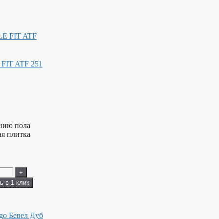
 FIT ATF 251
анию пола
я плитка
+
ь в 1 клик