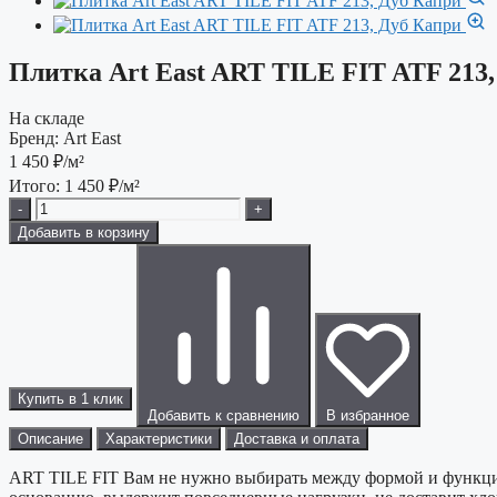
Плитка Art East ART TILE FIT ATF 213
На складе
Бренд:
Art East
1 450
₽/м²
Итого:
1 450
₽/м²
-
+
Добавить в корзину
Купить в 1 клик
Добавить к сравнению
В избранное
Описание
Характеристики
Доставка и оплата
ART TILE FIT Вам не нужно выбирать между формой и функцио