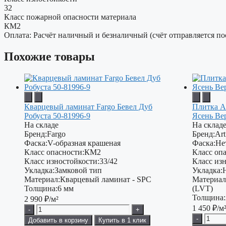
32
Класс пожарной опасности материала
КМ2
Оплата: Расчёт наличный и безналичный (счёт отправляется по
Похожие товары
Кварцевый ламинат Fargo Бевел Дуб
Плитка Ar
Робуста 50-81996-9
Ясень Ве
На складе
На склад
Бренд:
Fargo
Бренд:
Art
Фаска:
V-образная крашеная
Фаска:
Не
Класс опасности:
КМ2
Класс опа
Класс изностойкости:
33/42
Класс изн
Укладка:
Замковой тип
Укладка:
Материал:
Кварцевый ламинат - SPC
Материал
Толщина:
6 мм
(LVT)
Толщина:
2 990
₽/м²
1 450
₽/м
-
+
-
Добавить в корзину
Купить в 1 клик