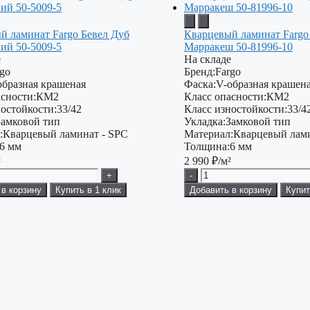
й ламинат Fargo Бевел Дуб
Кварцевый ламинат Fargo
ий 50-5009-5
Марракеш 50-81996-10
е
На складе
rgo
Бренд:
Fargo
образная крашеная
Фаска:
V-образная крашен
сности:
КМ2
Класс опасности:
КМ2
остойкости:
33/42
Класс изностойкости:
33/4
Замковой тип
Укладка:
Замковой тип
:
Кварцевый ламинат - SPC
Материал:
Кварцевый лами
6 мм
Толщина:
6 мм
²
2 990
₽/м²
+
-
 в корзину
Купить в 1 клик
Добавить в корзину
Купит