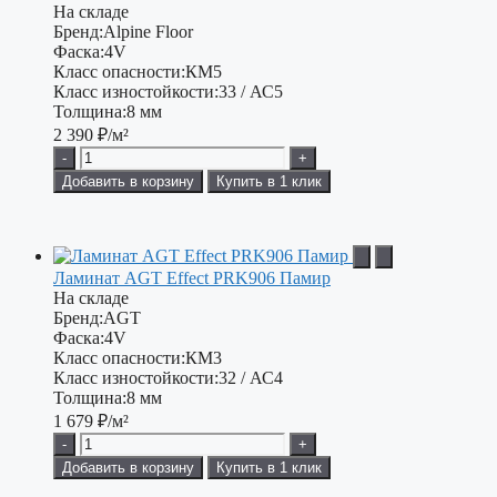
На складе
Бренд:
Alpine Floor
Фаска:
4V
Класс опасности:
КМ5
Класс изностойкости:
33 / АС5
Толщина:
8 мм
2 390
₽/м²
-
+
Добавить в корзину
Купить в 1 клик
Ламинат AGT Effect PRK906 Памир
На складе
Бренд:
AGT
Фаска:
4V
Класс опасности:
КМ3
Класс изностойкости:
32 / АС4
Толщина:
8 мм
1 679
₽/м²
-
+
Добавить в корзину
Купить в 1 клик