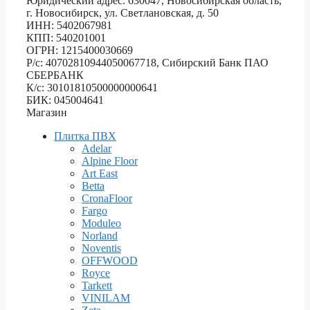
Юридический адрес: 630047, Новосибирская область,
г. Новосибирск, ул. Светлановская, д. 50
ИНН: 5402067981
КПП: 540201001
ОГРН: 1215400030669
Р/с: 40702810944050067718, Сибирский Банк ПАО
СБЕРБАНК
К/с: 30101810500000000641
БИК: 045004641
Магазин
Плитка ПВХ
Adelar
Alpine Floor
Art East
Betta
CronaFloor
Fargo
Moduleo
Norland
Noventis
OFFWOOD
Royce
Tarkett
VINILAM