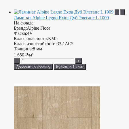
Ламинат Alpine Legno Extra Дуб Элеганс L 1009
На складе
Бренд:
Alpine Floor
Фаска:
4V
Класс опасности:
КМ5
Класс изностойкости:
33 / АС5
Толщина:
8 мм
1 650
₽/м²
-
+
Добавить в корзину
Купить в 1 клик