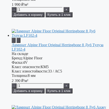
1 990
₽/м²
-
+
Добавить в корзину
Купить в 1 клик
Ламинат Alpine Floor Original Herringbone 8 Дуб Тулуза
LF102-4
На складе
Бренд:
Alpine Floor
Фаска:
4V
Класс опасности:
КМ5
Класс изностойкости:
33 / АС5
Толщина:
8 мм
2 390
₽/м²
-
+
Добавить в корзину
Купить в 1 клик