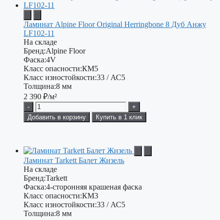
Ламинат Alpine Floor Original Herringbone 8 Дуб Анжу
LF102-11
На складе
Бренд:
Alpine Floor
Фаска:
4V
Класс опасности:
КМ5
Класс изностойкости:
33 / АС5
Толщина:
8 мм
2 390
₽/м²
-
+
Добавить в корзину
Купить в 1 клик
Ламинат Tarkett Балет Жизель
На складе
Бренд:
Tarkett
Фаска:
4-сторонняя крашеная фаска
Класс опасности:
КМ3
Класс изностойкости:
33 / АС5
Толщина:
8 мм