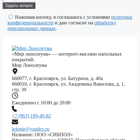
Оставьте
это
поле
Нажимая кнопку, я соглашаюсь с условиями
политики
пустым.
конфиденциальности
и даю согласие на
обработку
персональных данных
.
«Мир линолеума» — интернет-магазин напольных
покрытий.
Мир Линолеума
660077, г. Красноярск, ул. Батурина, д. 40а
660010, г. Красноярск, ул. Академика Вавилова, д. 1,
стр. 39
Ежедневно с 10:00 до 20:00
+7 (963) 189-49-82
krkmir@yandex.ru
Название: ООО «СИБПОЛ»