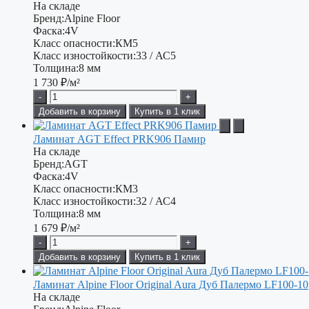
На складе
Бренд:
Alpine Floor
Фаска:
4V
Класс опасности:
КМ5
Класс изностойкости:
33 / АС5
Толщина:
8 мм
1 730
₽/м²
-
+
Добавить в корзину
Купить в 1 клик
Ламинат AGT Effect PRK906 Памир
На складе
Бренд:
AGT
Фаска:
4V
Класс опасности:
КМ3
Класс изностойкости:
32 / АС4
Толщина:
8 мм
1 679
₽/м²
-
+
Добавить в корзину
Купить в 1 клик
Ламинат Alpine Floor Original Aura Дуб Палермо LF100-10
На складе