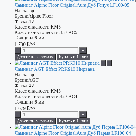
Ламинат Alpine Floor Original Aura Дуб Генуя LF100-05
На складе
Бренд:
Alpine Floor
Фаска:
4V
Класс опасности:
КМ5
Класс изностойкости:
33 / АС5
Толщина:
8 мм
1 730
₽/м²
-
+
Добавить в корзину
Купить в 1 клик
Ламинат AGT Effect PRK910 Нирвана
На складе
Бренд:
AGT
Фаска:
4V
Класс опасности:
КМ3
Класс изностойкости:
32 / АС4
Толщина:
8 мм
1 679
₽/м²
-
+
Добавить в корзину
Купить в 1 клик
Ламинат Alpine Floor Original Aura Дуб Парма LF100-04