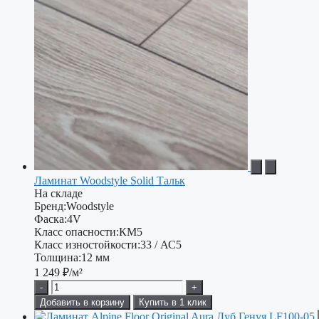
Ламинат Woodstyle Solid Тальк
На складе
Бренд:
Woodstyle
Фаска:
4V
Класс опасности:
КМ5
Класс изностойкости:
33 / АС5
Толщина:
12 мм
1 249
₽/м²
-
+
Добавить в корзину
Купить в 1 клик