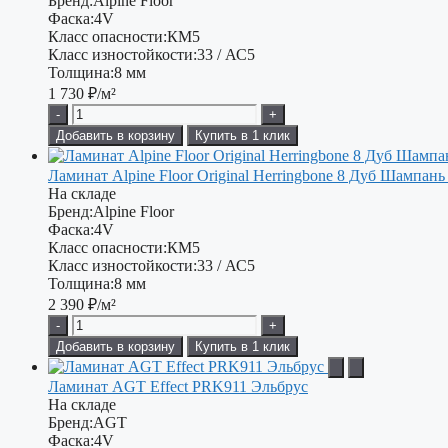
Бренд:
Alpine Floor
Фаска:
4V
Класс опасности:
КМ5
Класс изностойкости:
33 / АС5
Толщина:
8 мм
1 730
₽/м²
-
+
Добавить в корзину
Купить в 1 клик
Ламинат Alpine Floor Original Herringbone 8 Дуб Шампань
На складе
Бренд:
Alpine Floor
Фаска:
4V
Класс опасности:
КМ5
Класс изностойкости:
33 / АС5
Толщина:
8 мм
2 390
₽/м²
-
+
Добавить в корзину
Купить в 1 клик
Ламинат AGT Effect PRK911 Эльбрус
На складе
Бренд:
AGT
Фаска:
4V