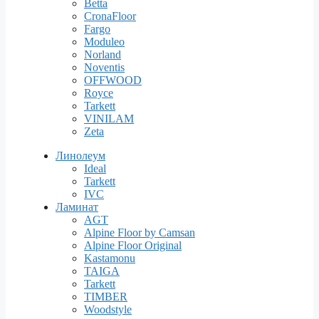
Betta
CronaFloor
Fargo
Moduleo
Norland
Noventis
OFFWOOD
Royce
Tarkett
VINILAM
Zeta
Линолеум
Ideal
Tarkett
IVC
Ламинат
AGT
Alpine Floor by Camsan
Alpine Floor Original
Kastamonu
TAIGA
Tarkett
TIMBER
Woodstyle