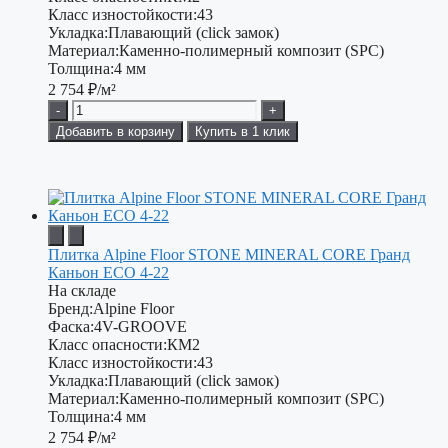
Класс изностойкости:
43
Укладка:
Плавающий (click замок)
Материал:
Каменно-полимерный композит (SPC)
Толщина:
4 мм
2 754
₽/м²
-
+
Добавить в корзину
Купить в 1 клик
Плитка Alpine Floor STONE MINERAL CORE Гранд
Каньон ЕСО 4-22
На складе
Бренд:
Alpine Floor
Фаска:
4V-GROOVE
Класс опасности:
КМ2
Класс изностойкости:
43
Укладка:
Плавающий (click замок)
Материал:
Каменно-полимерный композит (SPC)
Толщина:
4 мм
2 754
₽/м²