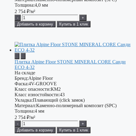
Толщина:
4,0 мм
2 754
₽/м²
-
+
Добавить в корзину
Купить в 1 клик
Плитка Alpine Floor STONE MINERAL CORE Санди
ЕСО 4-32
На складе
Бренд:
Alpine Floor
Фаска:
4V-GROOVE
Класс опасности:
КМ2
Класс изностойкости:
43
Укладка:
Плавающий (click замок)
Материал:
Каменно-полимерный композит (SPC)
Толщина:
4 мм
2 754
₽/м²
-
+
Добавить в корзину
Купить в 1 клик