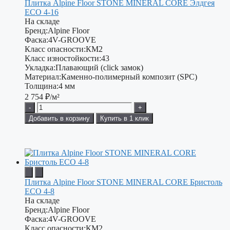
Плитка Alpine Floor STONE MINERAL CORE Элдгея
ЕСО 4-16
На складе
Бренд:
Alpine Floor
Фаска:
4V-GROOVE
Класс опасности:
КМ2
Класс изностойкости:
43
Укладка:
Плавающий (click замок)
Материал:
Каменно-полимерный композит (SPC)
Толщина:
4 мм
2 754
₽/м²
-
+
Добавить в корзину
Купить в 1 клик
Плитка Alpine Floor STONE MINERAL CORE Бристоль
ЕСО 4-8
На складе
Бренд:
Alpine Floor
Фаска:
4V-GROOVE
Класс опасности:
КМ2