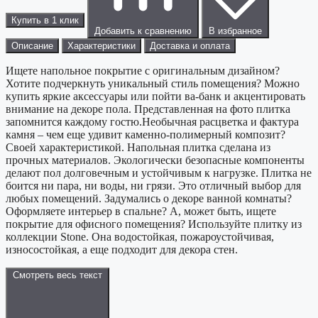
Купить в 1 клик
Добавить к сравнению
В избранное
Описание
Характеристики
Доставка и оплата
Ищете напольное покрытие с оригинальным дизайном?
Хотите подчеркнуть уникальный стиль помещения? Можно
купить яркие аксессуары или пойти ва-банк и акцентировать
внимание на декоре пола. Представленная на фото плитка
запомнится каждому гостю.Необычная расцветка и фактура
камня – чем еще удивит каменно-полимерный композит?
Своей характеристикой. Напольная плитка сделана из
прочных материалов. Экологически безопасные компоненты
делают пол долговечным и устойчивым к нагрузке. Плитка не
боится ни пара, ни воды, ни грязи. Это отличный выбор для
любых помещений. Задумались о декоре ванной комнаты?
Оформляете интерьер в спальне? А, может быть, ищете
покрытие для офисного помещения? Используйте плитку из
коллекции Stone. Она водостойкая, пожароустойчивая,
износостойкая, а еще подходит для декора стен.
Смотреть весь текст