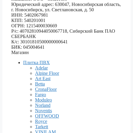
Юридический адрес: 630047, Новосибирская область,
г. Новосибирск, ул. Светлановская, д. 50
ИНН: 5402067981
КПП: 540201001
ОГРН: 1215400030669
Р/с: 40702810944050067718, Сибирский Банк ПАО
СБЕРБАНК
К/с: 30101810500000000641
БИК: 045004641
Магазин
Плитка ПВХ
Adelar
Alpine Floor
Art East
Betta
CronaFloor
Fargo
Moduleo
Norland
Noventis
OFFWOOD
Royce
Tarkett
VINILAM