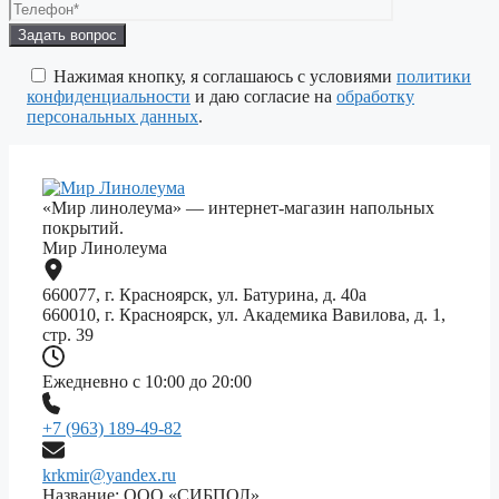
Оставьте
это
поле
Нажимая кнопку, я соглашаюсь с условиями
политики
пустым.
конфиденциальности
и даю согласие на
обработку
персональных данных
.
«Мир линолеума» — интернет-магазин напольных
покрытий.
Мир Линолеума
660077, г. Красноярск, ул. Батурина, д. 40а
660010, г. Красноярск, ул. Академика Вавилова, д. 1,
стр. 39
Ежедневно с 10:00 до 20:00
+7 (963) 189-49-82
krkmir@yandex.ru
Название: ООО «СИБПОЛ»