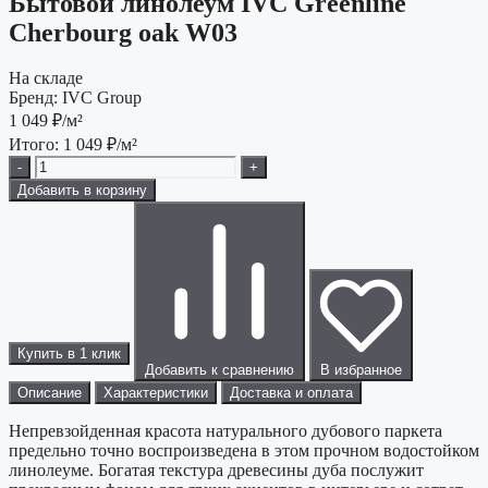
Бытовой линолеум IVC Greenline
Cherbourg oak W03
На складе
Бренд:
IVC Group
1 049
₽/м²
Итого:
1 049
₽/м²
-
+
Добавить в корзину
Купить в 1 клик
Добавить к сравнению
В избранное
Описание
Характеристики
Доставка и оплата
Непревзойденная красота натурального дубового паркета
предельно точно воспроизведена в этом прочном водостойком
линолеуме. Богатая текстура древесины дуба послужит