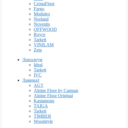
CronaFloor
Fargo
Moduleo
Norland
Noventis
OFFWOOD
Royce
Tarkett
VINILAM
Zeta
Линолеум
Ideal
Tarkett
IVC
Ламинат
AGT
Alpine Floor by Camsan
Alpine Floor Original
Kastamonu
TAIGA
Tarkett
TIMBER
Woodstyle