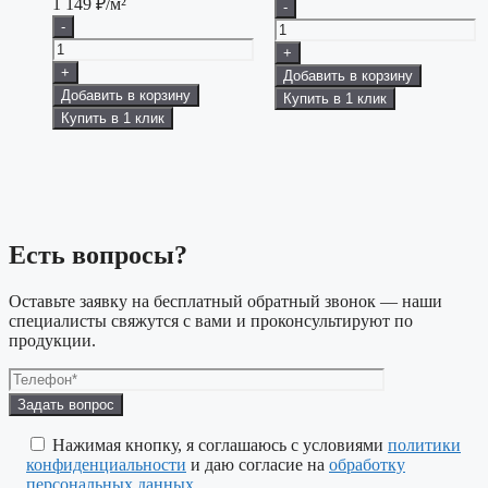
1 149
₽/м²
-
-
+
+
Добавить в корзину
Добавить в корзину
Купить в 1 клик
Купить в 1 клик
Есть вопросы?
Оставьте заявку на бесплатный обратный звонок — наши
специалисты свяжутся с вами и проконсультируют по
продукции.
Оставьте
это
поле
Нажимая кнопку, я соглашаюсь с условиями
политики
пустым.
конфиденциальности
и даю согласие на
обработку
персональных данных
.