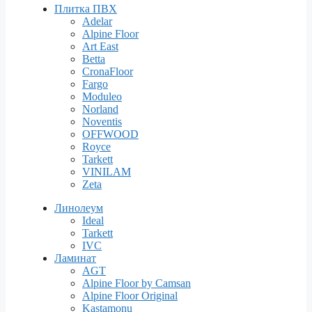
Плитка ПВХ
Adelar
Alpine Floor
Art East
Betta
CronaFloor
Fargo
Moduleo
Norland
Noventis
OFFWOOD
Royce
Tarkett
VINILAM
Zeta
Линолеум
Ideal
Tarkett
IVC
Ламинат
AGT
Alpine Floor by Camsan
Alpine Floor Original
Kastamonu