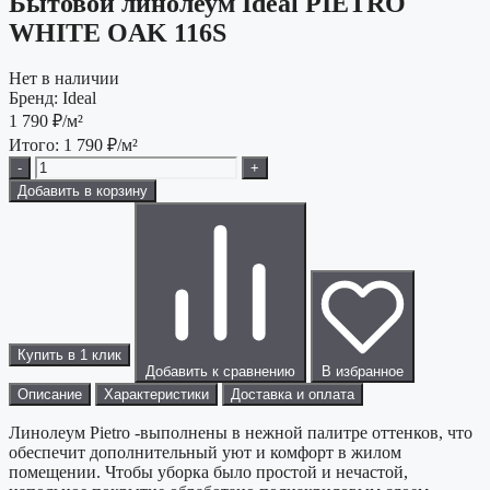
Бытовой линолеум Ideal PIETRO
WHITE OAK 116S
Нет в наличии
Бренд:
Ideal
1 790
₽/м²
Итого:
1 790
₽/м²
-
+
Добавить в корзину
Купить в 1 клик
Добавить к сравнению
В избранное
Описание
Характеристики
Доставка и оплата
Линолеум Pietro -выполнены в нежной палитре оттенков, что
обеспечит дополнительный уют и комфорт в жилом
помещении. Чтобы уборка было простой и нечастой,