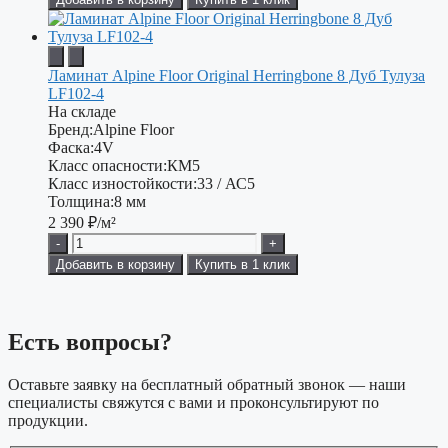
Ламинат Alpine Floor Original Herringbone 8 Дуб Тулуза
LF102-4
На складе
Бренд:
Alpine Floor
Фаска:
4V
Класс опасности:
КМ5
Класс изностойкости:
33 / АС5
Толщина:
8 мм
2 390
₽/м²
-
+
Добавить в корзину
Купить в 1 клик
Есть вопросы?
Оставьте заявку на бесплатный обратный звонок — наши
специалисты свяжутся с вами и проконсультируют по
продукции.