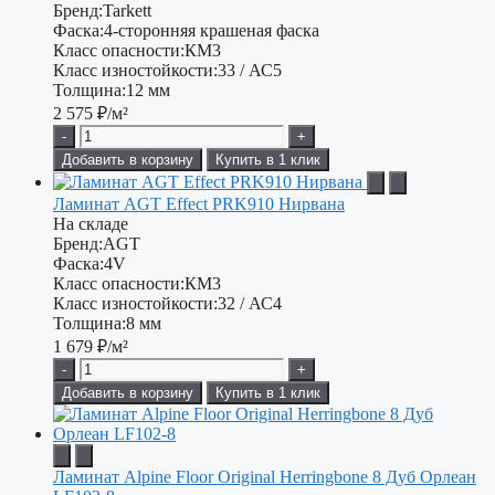
Бренд:
Tarkett
Фаска:
4-сторонняя крашеная фаска
Класс опасности:
КМ3
Класс изностойкости:
33 / АС5
Толщина:
12 мм
2 575
₽/м²
-
+
Добавить в корзину
Купить в 1 клик
Ламинат AGT Effect PRK910 Нирвана
На складе
Бренд:
AGT
Фаска:
4V
Класс опасности:
КМ3
Класс изностойкости:
32 / АС4
Толщина:
8 мм
1 679
₽/м²
-
+
Добавить в корзину
Купить в 1 клик
Ламинат Alpine Floor Original Herringbone 8 Дуб Орлеан