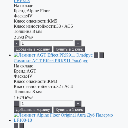
LF102-8
На складе
Бренд:
Alpine Floor
Фаска:
4V
Класс опасности:
КМ5
Класс изностойкости:
33 / АС5
Толщина:
8 мм
2 390
₽/м²
-
+
Добавить в корзину
Купить в 1 клик
Ламинат AGT Effect PRK911 Эльбрус
На складе
Бренд:
AGT
Фаска:
4V
Класс опасности:
КМ3
Класс изностойкости:
32 / АС4
Толщина:
8 мм
1 679
₽/м²
-
+
Добавить в корзину
Купить в 1 клик