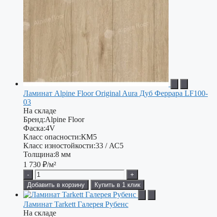
Ламинат Alpine Floor Original Aura Дуб Феррара LF100-
03
На складе
Бренд:
Alpine Floor
Фаска:
4V
Класс опасности:
КМ5
Класс изностойкости:
33 / АС5
Толщина:
8 мм
1 730
₽/м²
-
+
Добавить в корзину
Купить в 1 клик
Ламинат Tarkett Галерея Рубенс
На складе