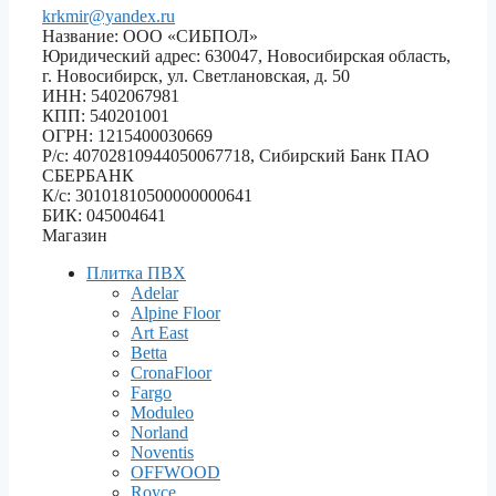
krkmir@yandex.ru
Название: ООО «СИБПОЛ»
Юридический адрес: 630047, Новосибирская область,
г. Новосибирск, ул. Светлановская, д. 50
ИНН: 5402067981
КПП: 540201001
ОГРН: 1215400030669
Р/с: 40702810944050067718, Сибирский Банк ПАО
СБЕРБАНК
К/с: 30101810500000000641
БИК: 045004641
Магазин
Плитка ПВХ
Adelar
Alpine Floor
Art East
Betta
CronaFloor
Fargo
Moduleo
Norland
Noventis
OFFWOOD
Royce