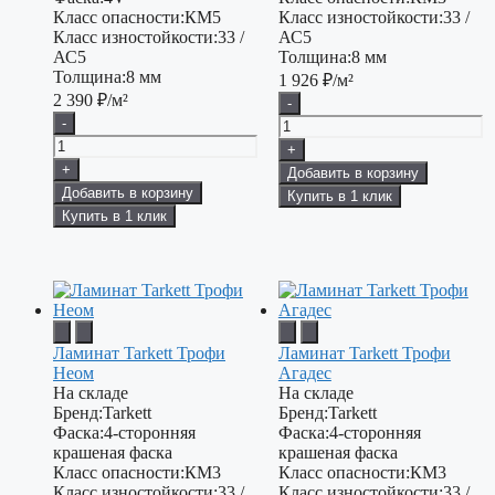
Класс опасности:
КМ5
Класс изностойкости:
33 /
Класс изностойкости:
33 /
АС5
АС5
Толщина:
8 мм
Толщина:
8 мм
1 926
₽/м²
2 390
₽/м²
-
-
+
+
Добавить в корзину
Добавить в корзину
Купить в 1 клик
Купить в 1 клик
Ламинат Tarkett Трофи
Ламинат Tarkett Трофи
Неом
Агадес
На складе
На складе
Бренд:
Tarkett
Бренд:
Tarkett
Фаска:
4-сторонняя
Фаска:
4-сторонняя
крашеная фаска
крашеная фаска
Класс опасности:
КМ3
Класс опасности:
КМ3
Класс изностойкости:
33 /
Класс изностойкости:
33 /