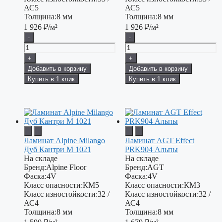
АС5
АС5
Толщина:
8 мм
Толщина:
8 мм
1 926
₽/м²
1 926
₽/м²
-
-
+
+
Добавить в корзину
Добавить в корзину
Купить в 1 клик
Купить в 1 клик
Ламинат Alpine Milango
Ламинат AGT Effect
Дуб Кантри М 1021
PRK904 Альпы
На складе
На складе
Бренд:
Alpine Floor
Бренд:
AGT
Фаска:
4V
Фаска:
4V
Класс опасности:
КМ5
Класс опасности:
КМ3
Класс изностойкости:
32 /
Класс изностойкости:
32 /
АС4
АС4
Толщина:
8 мм
Толщина:
8 мм