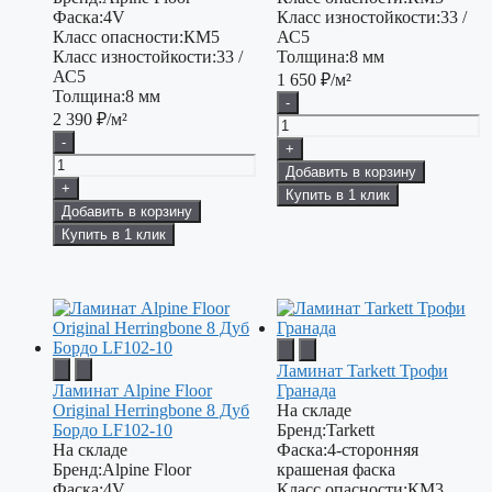
Фаска:
4V
Класс изностойкости:
33 /
Класс опасности:
КМ5
АС5
Класс изностойкости:
33 /
Толщина:
8 мм
АС5
1 650
₽/м²
Толщина:
8 мм
-
2 390
₽/м²
-
+
Добавить в корзину
+
Купить в 1 клик
Добавить в корзину
Купить в 1 клик
Ламинат Tarkett Трофи
Ламинат Alpine Floor
Гранада
Original Herringbone 8 Дуб
На складе
Бордо LF102-10
Бренд:
Tarkett
На складе
Фаска:
4-сторонняя
Бренд:
Alpine Floor
крашеная фаска
Фаска:
4V
Класс опасности:
КМ3