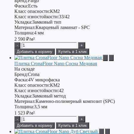
Бренд:
Fargo
Фаска:
Есть
Класс опасности:
КМ2
Класс изностойкости:
33/42
Укладка:
Замковый тип
Материал:
Кварцевый ламинат - SPC
Толщина:
4 мм
2 590
₽/м²
-
+
Добавить в корзину
Купить в 1 клик
Плитка CronaFloor Nano Сосна Медовая
На складе
Бренд:
Crona
Фаска:
4V микрофаска
Класс опасности:
КМ2
Класс изностойкости:
42
Укладка:
Замковый метод
Материал:
Каменно-полимерный композит (SPC)
Толщина:
3,5 мм
1 523
₽/м²
-
+
Добавить в корзину
Купить в 1 клик