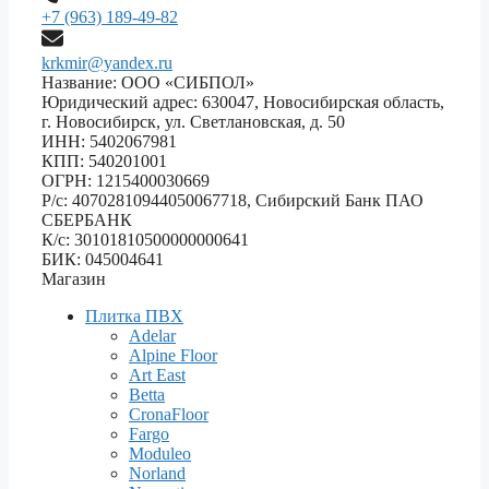
+7 (963) 189-49-82
krkmir@yandex.ru
Название: ООО «СИБПОЛ»
Юридический адрес: 630047, Новосибирская область,
г. Новосибирск, ул. Светлановская, д. 50
ИНН: 5402067981
КПП: 540201001
ОГРН: 1215400030669
Р/с: 40702810944050067718, Сибирский Банк ПАО
СБЕРБАНК
К/с: 30101810500000000641
БИК: 045004641
Магазин
Плитка ПВХ
Adelar
Alpine Floor
Art East
Betta
CronaFloor
Fargo
Moduleo
Norland