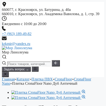
Перейти
к
660077, г. Красноярск, ул. Батурина, д. 40а
содержимому
660010, г. Красноярск, ул. Академика Вавилова, д. 1, стр. 39
Ежедневно с 10:00 до 20:00
+7 (963) 189-49-82
krkmir@yandex.ru
Мир Линолеума
Задать вопрос →
Главная
»
Каталог
»
Плитка ПВХ
»
CronaFloor
»
CronaFloor
Nano
»
Плитка CronaFloor Nano Дуб Античный