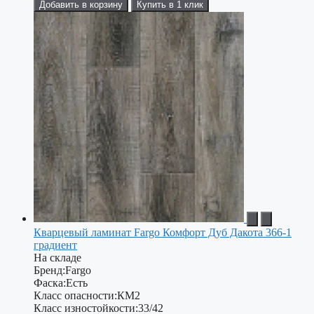
Добавить в корзину
Купить в 1 клик
Кварцевый ламинат Fargo Комфорт Дуб Дакота 366-1
градиент
На складе
Бренд:
Fargo
Фаска:
Есть
Класс опасности:
КМ2
Класс изностойкости:
33/42