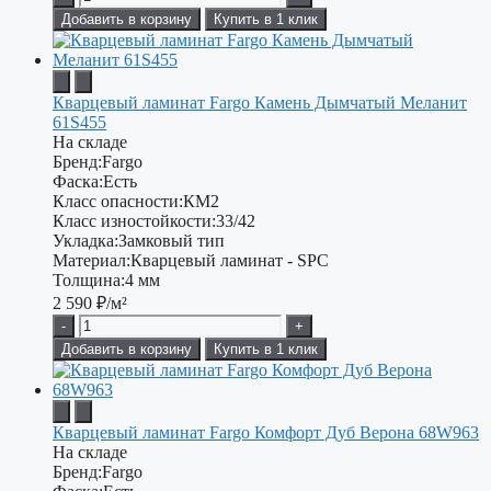
Добавить в корзину
Купить в 1 клик
Кварцевый ламинат Fargo Камень Дымчатый Меланит
61S455
На складе
Бренд:
Fargo
Фаска:
Есть
Класс опасности:
КМ2
Класс изностойкости:
33/42
Укладка:
Замковый тип
Материал:
Кварцевый ламинат - SPC
Толщина:
4 мм
2 590
₽/м²
-
+
Добавить в корзину
Купить в 1 клик
Кварцевый ламинат Fargo Комфорт Дуб Верона 68W963
На складе
Бренд:
Fargo