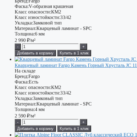
Бренд:
Fargo
Фаска:
V-образная крашеная
Класс опасности:
КМ2
Класс изностойкости:
33/42
Укладка:
Замковой тип
Материал:
Кварцевый ламинат - SPC
Толщина:
6 мм
2 990
₽/м²
-
+
Добавить в корзину
Купить в 1 клик
Кварцевый ламинат Fargo Камень Горный Хрусталь JC 1
На складе
Бренд:
Fargo
Фаска:
Есть
Класс опасности:
КМ2
Класс изностойкости:
33/42
Укладка:
Замковый тип
Материал:
Кварцевый ламинат - SPC
Толщина:
4 мм
2 590
₽/м²
-
+
Добавить в корзину
Купить в 1 клик