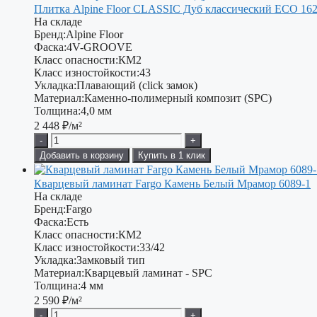
Плитка Alpine Floor CLASSIC Дуб классический ЕСО 162
На складе
Бренд:
Alpine Floor
Фаска:
4V-GROOVE
Класс опасности:
КМ2
Класс изностойкости:
43
Укладка:
Плавающий (click замок)
Материал:
Каменно-полимерный композит (SPC)
Толщина:
4,0 мм
2 448
₽/м²
-
+
Добавить в корзину
Купить в 1 клик
Кварцевый ламинат Fargo Камень Белый Мрамор 6089-1
На складе
Бренд:
Fargo
Фаска:
Есть
Класс опасности:
КМ2
Класс изностойкости:
33/42
Укладка:
Замковый тип
Материал:
Кварцевый ламинат - SPC
Толщина:
4 мм
2 590
₽/м²
-
+