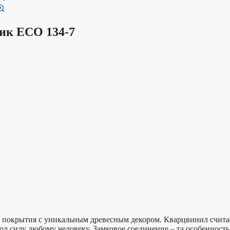
ик ЕСО 134-7
покрытия с уникальным древесным декором. Кварцвинил считает
д силу любому человеку. Замковое соединение – та особенность