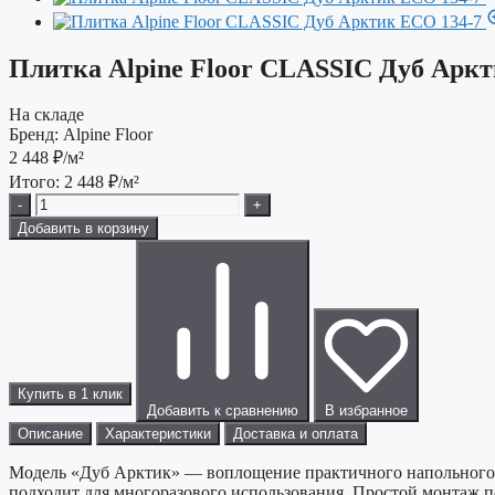
Плитка Alpine Floor CLASSIC Дуб Аркт
На складе
Бренд:
Alpine Floor
2 448
₽/м²
Итого:
2 448
₽/м²
-
+
Добавить в корзину
Купить в 1 клик
Добавить к сравнению
В избранное
Описание
Характеристики
Доставка и оплата
Модель «Дуб Арктик» — воплощение практичного напольного 
подходит для многоразового использования. Простой монтаж по