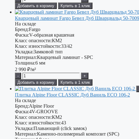
Добавить в корзину
Купить в 1 клик
Кварцевый ламинат Fargo Бевел Дуб Шварцвальд 50-7009
На складе
Бренд:
Fargo
Фаска:
V-образная крашеная
Класс опасности:
КМ2
Класс изностойкости:
33/42
Укладка:
Замковой тип
Материал:
Кварцевый ламинат - SPC
Толщина:
6 мм
2 990
₽/м²
-
+
Добавить в корзину
Купить в 1 клик
Плитка Alpine Floor CLASSIC Дуб Ваниль ECO 106-2
На складе
Бренд:
Alpine Floor
Фаска:
4V-GROOVE
Класс опасности:
КМ2
Класс изностойкости:
43
Укладка:
Плавающий (click замок)
Материал:
Каменно-полимерный композит (SPC)