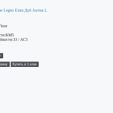
ne Legno Extra Дуб Антик L
Floor
ти:
КМ5
ойкости:
33 / АС5
м
+
рзину
Купить в 1 клик