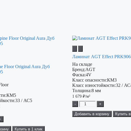
Ламинат AGT Effect PRK90
На складе
e Floor Original Aura Дуб
Бренд:
AGT
05
Фаска:
4V
Класс опасности:
КМ3
Floor
Класс изностойкости:
32 / АС
Толщина:
8 мм
ти:
КМ5
1 679
₽/м²
ойкости:
33 / АС5
-
+
м
Добавить в корзину
Купить в
+
рзину
Купить в 1 клик