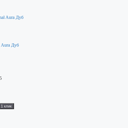
l Aura Дуб
5
 1 клик