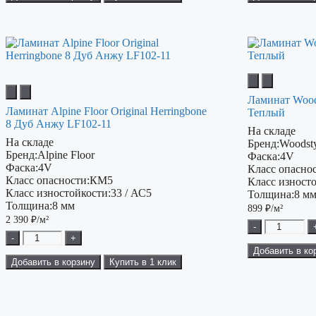
Ламинат Wood
Ламинат Alpine Floor Original Herringbone
Теплый
8 Дуб Анжу LF102-11
На складе
На складе
Бренд:
Woodst
Бренд:
Alpine Floor
Фаска:
4V
Фаска:
4V
Класс опаснос
Класс опасности:
КМ5
Класс изност
Класс изностойкости:
33 / АС5
Толщина:
8 м
Толщина:
8 мм
899
₽/м²
2 390
₽/м²
-
-
+
Добавить в ко
Добавить в корзину
Купить в 1 клик