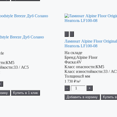
style Breeze Дуб Солано
Ламинат Alpine Floor Origina
Неаполь LF100-08
На складе
yle
Бренд:
Alpine Floor
Фаска:
4V
ти:
КМ5
Класс опасности:
КМ5
ойкости:
33 / АС5
Класс изностойкости:
33 / АС
м
Толщина:
8 мм
1 730
₽/м²
+
-
+
рзину
Купить в 1 клик
Добавить в корзину
Купить в