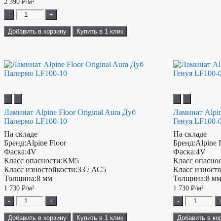
2 390
₽/м²
-
+
Добавить в корзину
Купить в 1 клик
Ламинат Alpine Floor Original Aura Дуб
Ламинат Alpin
Палермо LF100-10
Генуя LF100-
На складе
На складе
Бренд:
Alpine Floor
Бренд:
Alpine 
Фаска:
4V
Фаска:
4V
Класс опасности:
КМ5
Класс опаснос
Класс изностойкости:
33 / АС5
Класс изност
Толщина:
8 мм
Толщина:
8 м
1 730
₽/м²
1 730
₽/м²
-
+
-
Добавить в корзину
Купить в 1 клик
Добавить в ко