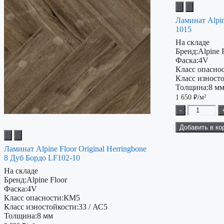
Ламинат Alpi
1015
На складе
Бренд:
Alpine 
Фаска:
4V
Класс опаснос
Класс изност
Толщина:
8 м
1 650
₽/м²
-
Добавить в ко
Ламинат Alpine Floor Original Herringbone
8 Дуб Бордо LF102-10
На складе
Бренд:
Alpine Floor
Фаска:
4V
Класс опасности:
КМ5
Класс изностойкости:
33 / АС5
Толщина:
8 мм