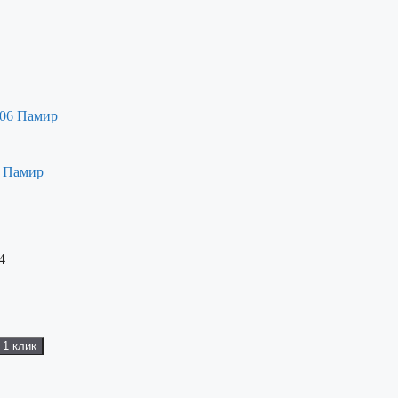
6 Памир
4
 1 клик