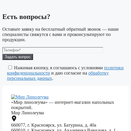
Есть вопросы?
Оставьте заявку на бесплатный обратный звонок — наши
специалисты свяжутся с вами и проконсультируют по
продукции.
Оставьте
это
поле
Нажимая кнопку, я соглашаюсь с условиями
политики
пустым.
конфиденциальности
и даю согласие на
обработку
персональных данных
.
«Мир линолеума» — интернет-магазин напольных
покрытий.
Мир Линолеума
660077, г. Красноярск, ул. Батурина, д. 40а
660010, г. Красноярск, ул. Академика Вавилова, д. 1,