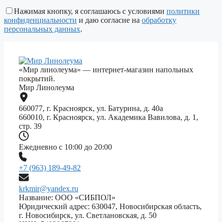
это
поле
Нажимая кнопку, я соглашаюсь с условиями
политики
пустым.
конфиденциальности
и даю согласие на
обработку
персональных данных
.
«Мир линолеума» — интернет-магазин напольных
покрытий.
Мир Линолеума
660077, г. Красноярск, ул. Батурина, д. 40а
660010, г. Красноярск, ул. Академика Вавилова, д. 1,
стр. 39
Ежедневно с 10:00 до 20:00
+7 (963) 189-49-82
krkmir@yandex.ru
Название: ООО «СИБПОЛ»
Юридический адрес: 630047, Новосибирская область,
г. Новосибирск, ул. Светлановская, д. 50