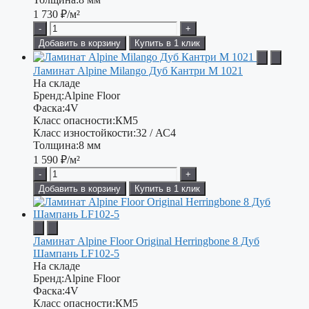
1 730
₽/м²
-
+
Добавить в корзину
Купить в 1 клик
Ламинат Alpine Milango Дуб Кантри М 1021
На складе
Бренд:
Alpine Floor
Фаска:
4V
Класс опасности:
КМ5
Класс изностойкости:
32 / АС4
Толщина:
8 мм
1 590
₽/м²
-
+
Добавить в корзину
Купить в 1 клик
Ламинат Alpine Floor Original Herringbone 8 Дуб
Шампань LF102-5
На складе
Бренд:
Alpine Floor
Фаска:
4V
Класс опасности:
КМ5