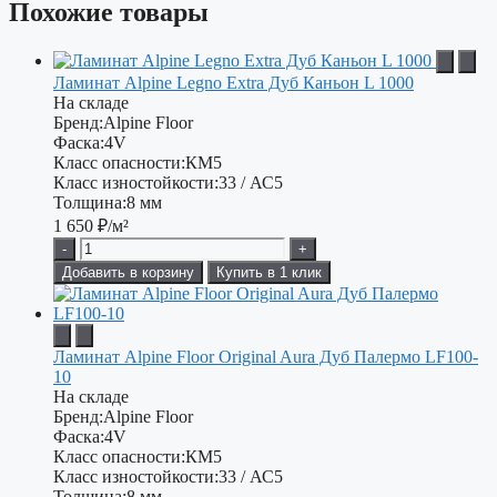
Похожие товары
Ламинат Alpine Legno Extra Дуб Каньон L 1000
На складе
Бренд:
Alpine Floor
Фаска:
4V
Класс опасности:
КМ5
Класс изностойкости:
33 / АС5
Толщина:
8 мм
1 650
₽/м²
-
+
Добавить в корзину
Купить в 1 клик
Ламинат Alpine Floor Original Aura Дуб Палермо LF100-
10
На складе
Бренд:
Alpine Floor
Фаска:
4V
Класс опасности:
КМ5
Класс изностойкости:
33 / АС5
Толщина:
8 мм