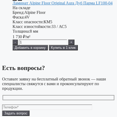
Ламинат Alpine Floor Original Aura Дуб Парма LF100-04
На складе
Бренд:
Alpine Floor
Фаска:
4V
Класс опасности:
КМ5
Класс изностойкости:
33 / АС5
Толщина:
8 мм
1 730
₽/м²
-
+
Добавить в корзину
Купить в 1 клик
Есть вопросы?
Оставьте заявку на бесплатный обратный звонок — наши
специалисты свяжутся с вами и проконсультируют по
продукции.
Оставьте