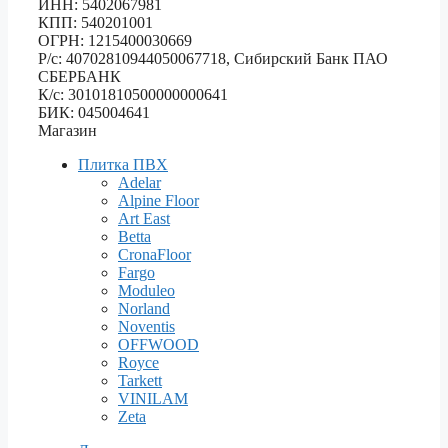
ИНН: 5402067981
КПП: 540201001
ОГРН: 1215400030669
Р/с: 40702810944050067718, Сибирский Банк ПАО
СБЕРБАНК
К/с: 30101810500000000641
БИК: 045004641
Магазин
Плитка ПВХ
Adelar
Alpine Floor
Art East
Betta
CronaFloor
Fargo
Moduleo
Norland
Noventis
OFFWOOD
Royce
Tarkett
VINILAM
Zeta