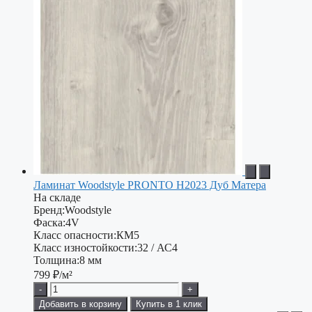
Ламинат Woodstyle PRONTO H2023 Дуб Матера
На складе
Бренд:
Woodstyle
Фаска:
4V
Класс опасности:
КМ5
Класс изностойкости:
32 / АС4
Толщина:
8 мм
799
₽/м²
-
+
Добавить в корзину
Купить в 1 клик