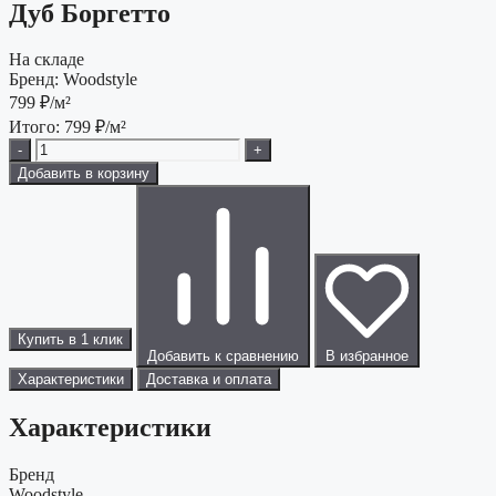
Дуб Боргетто
На складе
Бренд:
Woodstyle
799
₽/м²
Итого:
799
₽/м²
-
+
Добавить в корзину
Купить в 1 клик
Добавить к сравнению
В избранное
Характеристики
Доставка и оплата
Характеристики
Бренд
Woodstyle