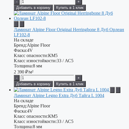
-
+
Добавить в корзину
Купить в 1 клик
Ламинат Alpine Floor Original Herringbone 8 Дуб Орлеан
LF102-8
На складе
Бренд:
Alpine Floor
Фаска:
4V
Класс опасности:
КМ5
Класс изностойкости:
33 / АС5
Толщина:
8 мм
2 390
₽/м²
-
+
Добавить в корзину
Купить в 1 клик
Ламинат Alpine Legno Extra Дуб Тайга L 1004
На складе
Бренд:
Alpine Floor
Фаска:
4V
Класс опасности:
КМ5
Класс изностойкости:
33 / АС5
Толщина:
8 мм