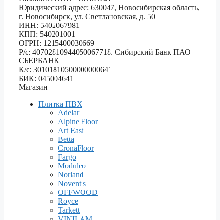
Юридический адрес: 630047, Новосибирская область,
г. Новосибирск, ул. Светлановская, д. 50
ИНН: 5402067981
КПП: 540201001
ОГРН: 1215400030669
Р/с: 40702810944050067718, Сибирский Банк ПАО
СБЕРБАНК
К/с: 30101810500000000641
БИК: 045004641
Магазин
Плитка ПВХ
Adelar
Alpine Floor
Art East
Betta
CronaFloor
Fargo
Moduleo
Norland
Noventis
OFFWOOD
Royce
Tarkett
VINILAM