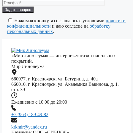
Оставьте
это
поле
Нажимая кнопку, я соглашаюсь с условиями
политики
пустым.
конфиденциальности
и даю согласие на
обработку
персональных данных
.
«Мир линолеума» — интернет-магазин напольных
покрытий.
Мир Линолеума
660077, г. Красноярск, ул. Батурина, д. 40а
660010, г. Красноярск, ул. Академика Вавилова, д. 1,
стр. 39
Ежедневно с 10:00 до 20:00
+7 (963) 189-49-82
krkmir@yandex.ru
Название: ООО «СИБПОЛ»