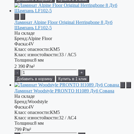
Ламинат Alpine Floor Original Herringbone 8 Дуб
Шампань LF102-5
На складе
Бренд:
Alpine Floor
Фаска:
4V
Класс опасности:
КМ5
Класс изностойкости:
33 / АС5
Толщина:
8 мм
2 390
₽/м²
-
+
Добавить в корзину
Купить в 1 клик
Ламинат Woodstyle PRONTO H1089 Дуб Сована
На складе
Бренд:
Woodstyle
Фаска:
4V
Класс опасности:
КМ5
Класс изностойкости:
32 / АС4
Толщина:
8 мм
799
₽/м²