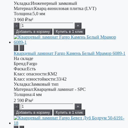
Укладка:
Инженерный замковый
Материал:
Кварц-виниловая плитка (LVT)
Толщина:
5,0 мм
3 960
₽/м²
-
+
Добавить в корзину
Купить в 1 клик
Кварцевый ламинат Fargo Камень Белый Мрамор 6089-1
На складе
Бренд:
Fargo
Фаска:
Есть
Класс опасности:
КМ2
Класс изностойкости:
33/42
Укладка:
Замковый тип
Материал:
Кварцевый ламинат - SPC
Толщина:
4 мм
2 590
₽/м²
-
+
Добавить в корзину
Купить в 1 клик