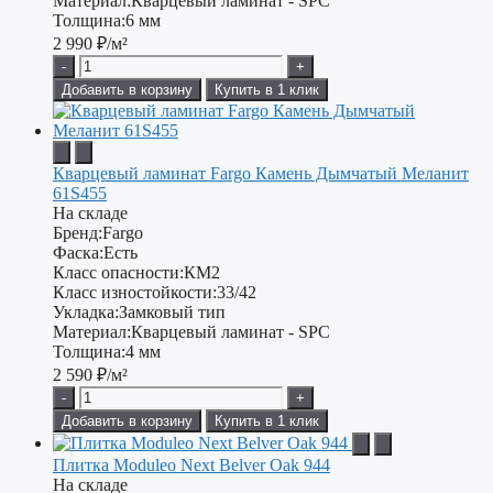
Материал:
Кварцевый ламинат - SPC
Толщина:
6 мм
2 990
₽/м²
-
+
Добавить в корзину
Купить в 1 клик
Кварцевый ламинат Fargo Камень Дымчатый Меланит
61S455
На складе
Бренд:
Fargo
Фаска:
Есть
Класс опасности:
КМ2
Класс изностойкости:
33/42
Укладка:
Замковый тип
Материал:
Кварцевый ламинат - SPC
Толщина:
4 мм
2 590
₽/м²
-
+
Добавить в корзину
Купить в 1 клик
Плитка Moduleo Next Belver Oak 944
На складе