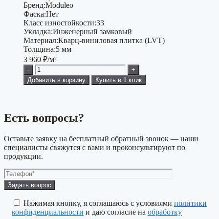
Бренд:
Moduleo
Фаска:
Нет
Класс изностойкости:
33
Укладка:
Инженерный замковый
Материал:
Кварц-виниловая плитка (LVT)
Толщина:
5 мм
3 960
₽/м²
-
+
Добавить в корзину
Купить в 1 клик
Есть вопросы?
Оставьте заявку на бесплатный обратный звонок — наши
специалисты свяжутся с вами и проконсультируют по
продукции.
Оставьте
это
поле
Нажимая кнопку, я соглашаюсь с условиями
политики
пустым.
конфиденциальности
и даю согласие на
обработку