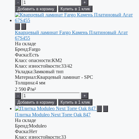
-
+
Добавить в корзину
Купить в 1 клик
Кварцевый ламинат Fargo Камень Платиновый Агат
67S455
На складе
Бренд:
Fargo
Фаска:
Есть
Класс опасности:
КМ2
Класс изностойкости:
33/42
Укладка:
Замковый тип
Материал:
Кварцевый ламинат - SPC
Толщина:
4 мм
2 590
₽/м²
-
+
Добавить в корзину
Купить в 1 клик
Плитка Moduleo Next Torre Oak 847
На складе
Бренд:
Moduleo
Фаска:
Нет
Класс изностойкости:
33