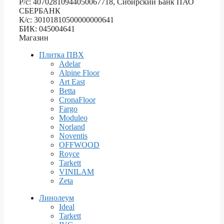
Р/с: 40702810944050067718, Сибирский Банк ПАО
СБЕРБАНК
К/с: 30101810500000000641
БИК: 045004641
Магазин
Плитка ПВХ
Adelar
Alpine Floor
Art East
Betta
CronaFloor
Fargo
Moduleo
Norland
Noventis
OFFWOOD
Royce
Tarkett
VINILAM
Zeta
Линолеум
Ideal
Tarkett