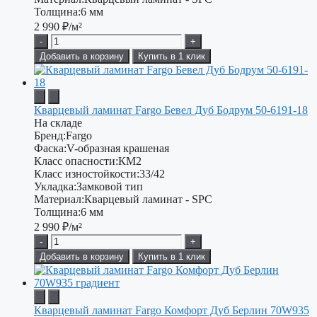
Толщина:
6 мм
2 990
₽/м²
-
+
Добавить в корзину
Купить в 1 клик
Кварцевый ламинат Fargo Бевел Дуб Бодрум 50-6191-18
На складе
Бренд:
Fargo
Фаска:
V-образная крашеная
Класс опасности:
КМ2
Класс изностойкости:
33/42
Укладка:
Замковой тип
Материал:
Кварцевый ламинат - SPC
Толщина:
6 мм
2 990
₽/м²
-
+
Добавить в корзину
Купить в 1 клик
Кварцевый ламинат Fargo Комфорт Дуб Берлин 70W935