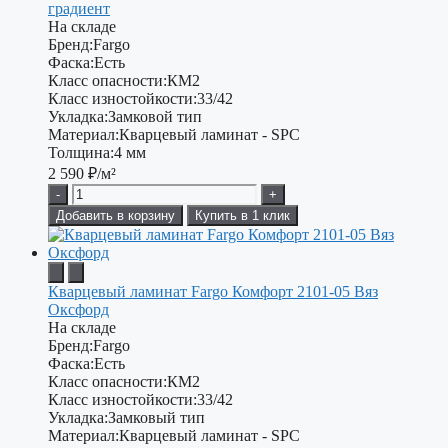
градиент
На складе
Бренд:
Fargo
Фаска:
Есть
Класс опасности:
КМ2
Класс изностойкости:
33/42
Укладка:
Замковой тип
Материал:
Кварцевый ламинат - SPC
Толщина:
4 мм
2 590
₽/м²
-
+
Добавить в корзину
Купить в 1 клик
Кварцевый ламинат Fargo Комфорт 2101-05 Вяз
Оксфорд
На складе
Бренд:
Fargo
Фаска:
Есть
Класс опасности:
КМ2
Класс изностойкости:
33/42
Укладка:
Замковый тип
Материал:
Кварцевый ламинат - SPC