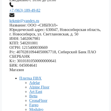
+7 (963) 189-49-82
krkmir@yandex.ru
Название: ООО «СИБПОЛ»
Юридический адрес: 630047, Новосибирская область,
г. Новосибирск, ул. Светлановская, д. 50
ИНН: 5402067981
КПП: 540201001
ОГРН: 1215400030669
Р/с: 40702810944050067718, Сибирский Банк ПАО
СБЕРБАНК
К/с: 30101810500000000641
БИК: 045004641
Магазин
Плитка ПВХ
Adelar
Alpine Floor
Art East
Betta
CronaFloor
Fargo
Moduleo