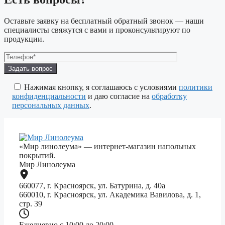
Оставьте заявку на бесплатный обратный звонок — наши
специалисты свяжутся с вами и проконсультируют по
продукции.
Оставьте
это
поле
Нажимая кнопку, я соглашаюсь с условиями
политики
пустым.
конфиденциальности
и даю согласие на
обработку
персональных данных
.
«Мир линолеума» — интернет-магазин напольных
покрытий.
Мир Линолеума
660077, г. Красноярск, ул. Батурина, д. 40а
660010, г. Красноярск, ул. Академика Вавилова, д. 1,
стр. 39
Ежедневно с 10:00 до 20:00