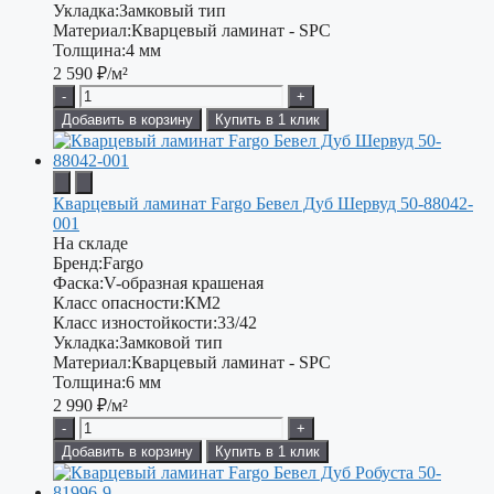
Укладка:
Замковый тип
Материал:
Кварцевый ламинат - SPC
Толщина:
4 мм
2 590
₽/м²
-
+
Добавить в корзину
Купить в 1 клик
Кварцевый ламинат Fargo Бевел Дуб Шервуд 50-88042-
001
На складе
Бренд:
Fargo
Фаска:
V-образная крашеная
Класс опасности:
КМ2
Класс изностойкости:
33/42
Укладка:
Замковой тип
Материал:
Кварцевый ламинат - SPC
Толщина:
6 мм
2 990
₽/м²
-
+
Добавить в корзину
Купить в 1 клик