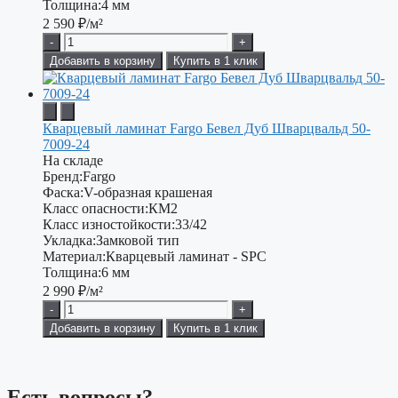
Толщина:
4 мм
2 590
₽/м²
-
+
Добавить в корзину
Купить в 1 клик
Кварцевый ламинат Fargo Бевел Дуб Шварцвальд 50-
7009-24
На складе
Бренд:
Fargo
Фаска:
V-образная крашеная
Класс опасности:
КМ2
Класс изностойкости:
33/42
Укладка:
Замковой тип
Материал:
Кварцевый ламинат - SPC
Толщина:
6 мм
2 990
₽/м²
-
+
Добавить в корзину
Купить в 1 клик
Есть вопросы?