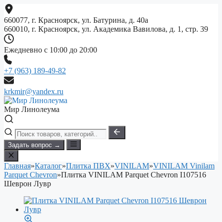
Перейти
к
660077, г. Красноярск, ул. Батурина, д. 40а
содержимому
660010, г. Красноярск, ул. Академика Вавилова, д. 1, стр. 39
Ежедневно с 10:00 до 20:00
+7 (963) 189-49-82
krkmir@yandex.ru
Мир Линолеума
Задать вопрос →
Главная
»
Каталог
»
Плитка ПВХ
»
VINILAM
»
VINILAM Vinilam
Parquet Chevron
»
Плитка VINILAM Parquet Chevron I107516
Шеврон Лувр