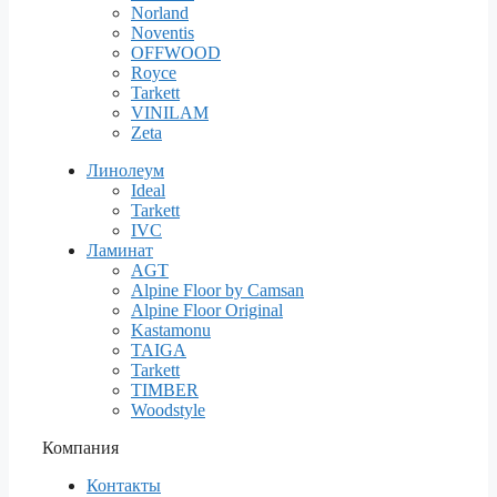
Norland
Noventis
OFFWOOD
Royce
Tarkett
VINILAM
Zeta
Линолеум
Ideal
Tarkett
IVC
Ламинат
AGT
Alpine Floor by Camsan
Alpine Floor Original
Kastamonu
TAIGA
Tarkett
TIMBER
Woodstyle
Компания
Контакты