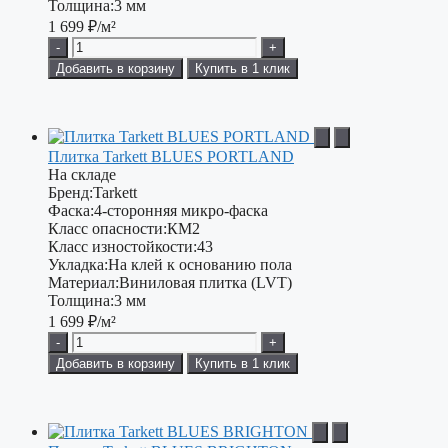
Толщина:
3 мм
1 699
₽/м²
-
+
Добавить в корзину
Купить в 1 клик
Плитка Tarkett BLUES PORTLAND
На складе
Бренд:
Tarkett
Фаска:
4-сторонняя микро-фаска
Класс опасности:
КМ2
Класс изностойкости:
43
Укладка:
На клей к основанию пола
Материал:
Виниловая плитка (LVT)
Толщина:
3 мм
1 699
₽/м²
-
+
Добавить в корзину
Купить в 1 клик