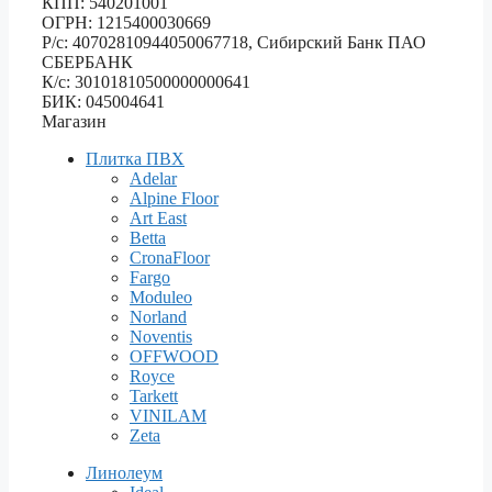
КПП: 540201001
ОГРН: 1215400030669
Р/с: 40702810944050067718, Сибирский Банк ПАО
СБЕРБАНК
К/с: 30101810500000000641
БИК: 045004641
Магазин
Плитка ПВХ
Adelar
Alpine Floor
Art East
Betta
CronaFloor
Fargo
Moduleo
Norland
Noventis
OFFWOOD
Royce
Tarkett
VINILAM
Zeta
Линолеум