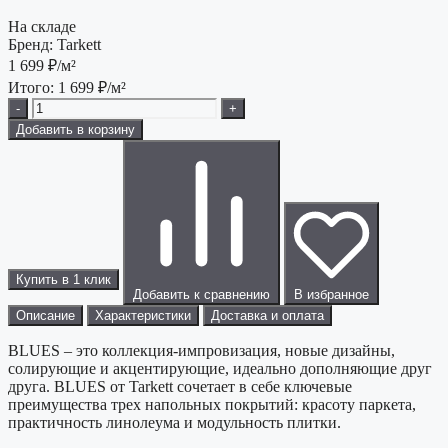
На складе
Бренд:
Tarkett
1 699
₽/м²
Итого:
1 699
₽/м²
-
+
Добавить в корзину
Купить в 1 клик
Добавить к сравнению
В избранное
Описание
Характеристики
Доставка и оплата
BLUES – это коллекция-импровизация, новые дизайны,
солирующие и акцентирующие, идеально дополняющие друг
друга. BLUES от Tarkett сочетает в себе ключевые
преимущества трех напольных покрытий: красоту паркета,
практичность линолеума и модульность плитки.