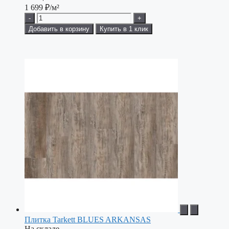
1 699
₽/м²
-
+
Добавить в корзину
Купить в 1 клик
Плитка Tarkett BLUES ARKANSAS
На складе