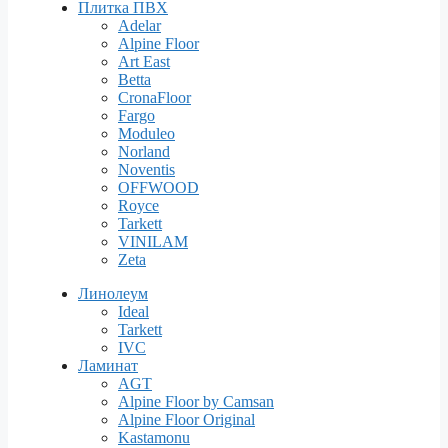
Плитка ПВХ
Adelar
Alpine Floor
Art East
Betta
CronaFloor
Fargo
Moduleo
Norland
Noventis
OFFWOOD
Royce
Tarkett
VINILAM
Zeta
Линолеум
Ideal
Tarkett
IVC
Ламинат
AGT
Alpine Floor by Camsan
Alpine Floor Original
Kastamonu