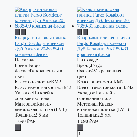
Кварц-виниловая плитка
Кварц-виниловая плитка
Fargo Комфорт клеевой
Fargo Комфорт клеевой
Дуб Аляска 20-6835-09
Дуб Беллини 20-7359-31
крашеная фаска
крашеная фаска
На складе
На складе
Бренд:
Fargo
Бренд:
Fargo
Фаска:
4V крашенная в
Фаска:
4V крашенная в
цвет
цвет
Класс опасности:
КМ2
Класс опасности:
КМ2
Класс изностойкости:
33/42
Класс изностойкости:
33/42
Укладка:
На клей к
Укладка:
На клей к
основанию пола
основанию пола
Материал:
Кварц-
Материал:
Кварц-
виниловая плитка (LVT)
виниловая плитка (LVT)
Толщина:
2,5 мм
Толщина:
2,5 мм
1 690
₽/м²
1 690
₽/м²
-
-