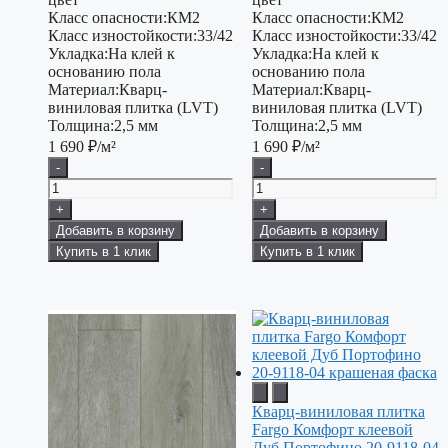
Класс опасности:
КМ2
Класс опасности:
КМ2
Класс изностойкости:
33/42
Класс изностойкости:
33/42
Укладка:
На клей к
Укладка:
На клей к
основанию пола
основанию пола
Материал:
Кварц-
Материал:
Кварц-
виниловая плитка (LVT)
виниловая плитка (LVT)
Толщина:
2,5 мм
Толщина:
2,5 мм
1 690
₽/м²
1 690
₽/м²
-
-
+
+
Добавить в корзину
Добавить в корзину
Купить в 1 клик
Купить в 1 клик
Кварц-виниловая плитка
Fargo Комфорт клеевой
Дуб Портофино 20-9118-04