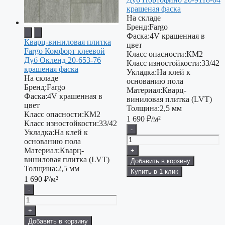
крашеная фаска
На складе
Бренд:
Fargo
Фаска:
4V крашенная в
Кварц-виниловая плитка
цвет
Fargo Комфорт клеевой
Класс опасности:
КМ2
Дуб Окленд 20-653-76
Класс изностойкости:
33/42
крашеная фаска
Укладка:
На клей к
На складе
основанию пола
Бренд:
Fargo
Материал:
Кварц-
Фаска:
4V крашенная в
виниловая плитка (LVT)
цвет
Толщина:
2,5 мм
Класс опасности:
КМ2
1 690
₽/м²
Класс изностойкости:
33/42
-
Укладка:
На клей к
основанию пола
Материал:
Кварц-
+
виниловая плитка (LVT)
Добавить в корзину
Толщина:
2,5 мм
Купить в 1 клик
1 690
₽/м²
-
+
Добавить в корзину