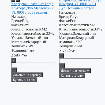
Кварцевый ламинат Fargo
Комфорт VL 88018-001
Комфорт Дуб Мартовский
Дуб Песчаный остров
VL 89015-003 градиент
На складе
На складе
Бренд:
Fargo
Бренд:
Fargo
Фаска:
Есть
Фаска:
Есть
Класс опасности:
КМ2
Класс опасности:
КМ2
Класс изностойкости:
33/42
Класс изностойкости:
33/42
Укладка:
Замковый тип
Укладка:
Замковый тип
Материал:
Кварцевый
Материал:
Кварцевый
ламинат - SPC
ламинат - SPC
Толщина:
4 мм
Толщина:
4 мм
2 590
₽/м²
2 590
₽/м²
-
-
+
+
Добавить в корзину
Добавить в корзину
Купить в 1 клик
Купить в 1 клик