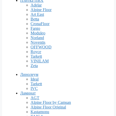
Плитка ПВХ
Adelar
Alpine Floor
Art East
Betta
CronaFloor
Fargo
Moduleo
Norland
Noventis
OFFWOOD
Royce
Tarkett
VINILAM
Zeta
Линолеум
Ideal
Tarkett
IVC
Ламинат
AGT
Alpine Floor by Camsan
Alpine Floor Original
Kastamonu