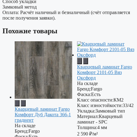
Способ укладки
Замковый метод
Оплата: Расчёт наличный и безналичный (счёт отправляется
после получения заявки).
Похожие товары
Кварцевый ламинат Fargo
Комфорт 2101-05 Вяз
Оксфорд
На складе
Бренд:
Fargo
Фаска:
Есть
Класс опасности:
КМ2
Класс изностойкости:
33/42
Кварцевый ламинат Fargo
Укладка:
Замковый тип
Комфорт Дуб Дакота 366-1
Материал:
Кварцевый
градиент
ламинат - SPC
На складе
Толщина:
4 мм
Бренд:
Fargo
2 590
₽/м²
Фаска:
Есть