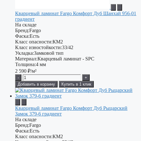
Кварцевый ламинат Fargo Комфорт Дуб Шанхай 956-01
градиент
На складе
Бренд:
Fargo
Фаска:
Есть
Класс опасности:
КМ2
Класс изностойкости:
33/42
Укладка:
Замковой тип
Материал:
Кварцевый ламинат - SPC
Толщина:
4 мм
2 590
₽/м²
-
+
Добавить в корзину
Купить в 1 клик
Кварцевый ламинат Fargo Комфорт Дуб Рыцарский
Замок 379-6 градиент
На складе
Бренд:
Fargo
Фаска:
Есть
Класс опасности:
КМ2