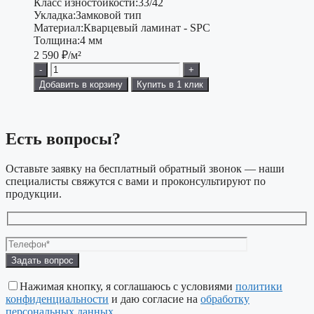
Класс изностойкости:
33/42
Укладка:
Замковой тип
Материал:
Кварцевый ламинат - SPC
Толщина:
4 мм
2 590
₽/м²
-
+
Добавить в корзину
Купить в 1 клик
Есть вопросы?
Оставьте заявку на бесплатный обратный звонок — наши
специалисты свяжутся с вами и проконсультируют по
продукции.
Оставьте
это
поле
Нажимая кнопку, я соглашаюсь с условиями
политики
пустым.
конфиденциальности
и даю согласие на
обработку
персональных данных
.