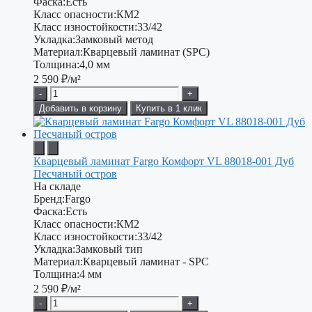
Фаска:
Есть
Класс опасности:
КМ2
Класс изностойкости:
33/42
Укладка:
Замковый метод
Материал:
Кварцевый ламинат (SPC)
Толщина:
4,0 мм
2 590
₽/м²
-
+
Добавить в корзину
Купить в 1 клик
Кварцевый ламинат Fargo Комфорт VL 88018-001 Дуб
Песчаный остров
На складе
Бренд:
Fargo
Фаска:
Есть
Класс опасности:
КМ2
Класс изностойкости:
33/42
Укладка:
Замковый тип
Материал:
Кварцевый ламинат - SPC
Толщина:
4 мм
2 590
₽/м²
-
+