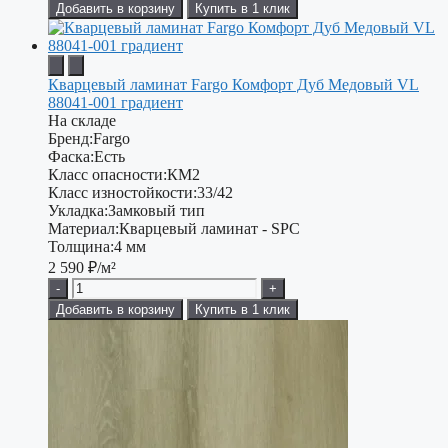
Добавить в корзину
Купить в 1 клик
Кварцевый ламинат Fargo Комфорт Дуб Медовый VL
88041-001 градиент
На складе
Бренд:
Fargo
Фаска:
Есть
Класс опасности:
КМ2
Класс изностойкости:
33/42
Укладка:
Замковый тип
Материал:
Кварцевый ламинат - SPC
Толщина:
4 мм
2 590
₽/м²
-
+
Добавить в корзину
Купить в 1 клик