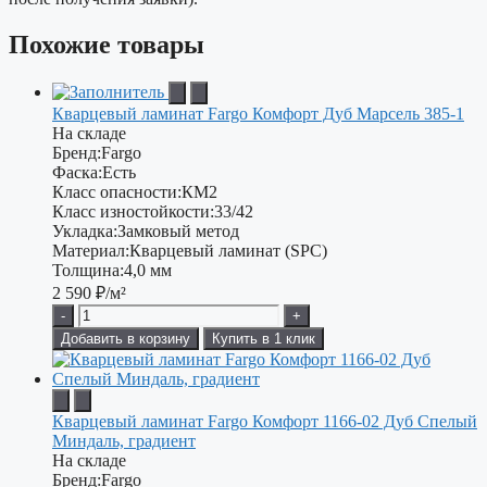
Похожие товары
Кварцевый ламинат Fargo Комфорт Дуб Марсель 385-1
На складе
Бренд:
Fargo
Фаска:
Есть
Класс опасности:
КМ2
Класс изностойкости:
33/42
Укладка:
Замковый метод
Материал:
Кварцевый ламинат (SPC)
Толщина:
4,0 мм
2 590
₽/м²
-
+
Добавить в корзину
Купить в 1 клик
Кварцевый ламинат Fargo Комфорт 1166-02 Дуб Спелый
Миндаль, градиент
На складе
Бренд:
Fargo