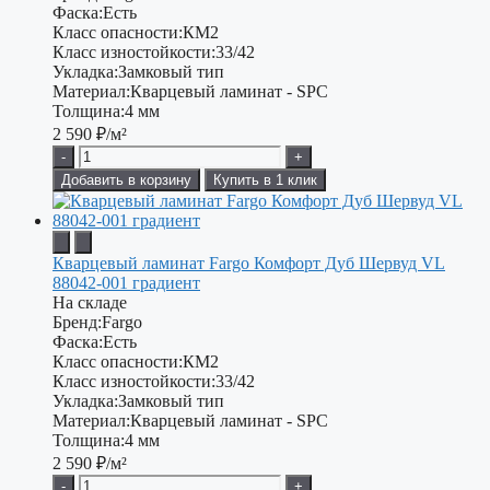
Фаска:
Есть
Класс опасности:
КМ2
Класс изностойкости:
33/42
Укладка:
Замковый тип
Материал:
Кварцевый ламинат - SPC
Толщина:
4 мм
2 590
₽/м²
-
+
Добавить в корзину
Купить в 1 клик
Кварцевый ламинат Fargo Комфорт Дуб Шервуд VL
88042-001 градиент
На складе
Бренд:
Fargo
Фаска:
Есть
Класс опасности:
КМ2
Класс изностойкости:
33/42
Укладка:
Замковый тип
Материал:
Кварцевый ламинат - SPC
Толщина:
4 мм
2 590
₽/м²
-
+