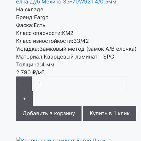
елка Дуб Мехико 33-70W921 4/0.5мм
На складе
Бренд:
Fargo
Фаска:
Есть
Класс опасности:
КМ2
Класс изностойкости:
33/42
Укладка:
Замковый метод (замок А/В елочка)
Материал:
Кварцевый ламинат - SPC
Толщина:
4 мм
2 790
₽/м²
-
+
Добавить в корзину
Купить в 1 клик