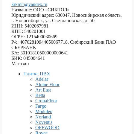
krkmir@yandex.ru
Название: ООО «СИБПОЛ»
Юридический адрес: 630047, Новосибирская область,
г. Новосибирск, ул. Светлановская, д. 50
ИНН: 5402067981
КПП: 540201001
ОГРН: 1215400030669
Р/с: 40702810944050067718, Сибирский Банк ПАО
СБЕРБАНК
К/с: 30101810500000000641
БИК: 045004641
Магазин
Плитка ПВХ
Adelar
Alpine Floor
Art East
Betta
CronaFloor
Fargo
Moduleo
Norland
Noventis
OFFWOOD
Royce