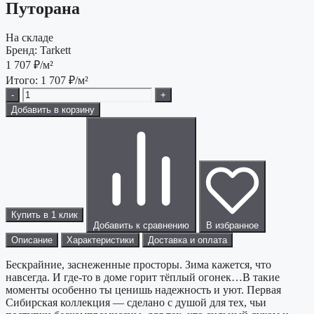
Путорана
На складе
Бренд:
Tarkett
1 707
₽/м²
Итого:
1 707
₽/м²
-
+
Добавить в корзину
Купить в 1 клик
Добавить к сравнению
В избранное
Описание
Характеристики
Доставка и оплата
Бескрайние, заснеженные просторы. Зима кажется, что
навсегда. И где-то в доме горит тёплый огонек…В такие
моменты особенно ты ценишь надежность и уют. Первая
Сибирская коллекция — сделано с душой для тех, чьи