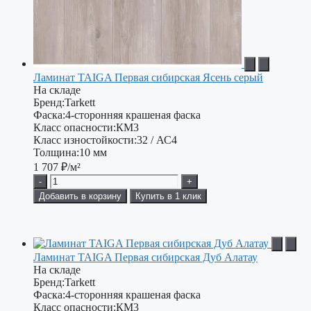
Ламинат TAIGA Первая сибирская Ясень серый
На складе
Бренд:
Tarkett
Фаска:
4-сторонняя крашеная фаска
Класс опасности:
КМ3
Класс изностойкости:
32 / АС4
Толщина:
10 мм
1 707
₽/м²
-
+
Добавить в корзину
Купить в 1 клик
Ламинат TAIGA Первая сибирская Дуб Алатау
На складе
Бренд:
Tarkett
Фаска:
4-сторонняя крашеная фаска
Класс опасности:
КМ3