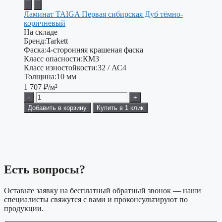
Ламинат TAIGA Первая сибирская Дуб тёмно-
коричневый
На складе
Бренд:
Tarkett
Фаска:
4-сторонняя крашеная фаска
Класс опасности:
КМ3
Класс изностойкости:
32 / АС4
Толщина:
10 мм
1 707
₽/м²
-
+
Добавить в корзину
Купить в 1 клик
Есть вопросы?
Оставьте заявку на бесплатный обратный звонок — наши
специалисты свяжутся с вами и проконсультируют по
продукции.