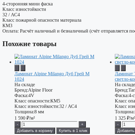
4-сторонняя мини фаска
Класс изностойкости
32 / АС4
Класс пожарной опасности материала
КМ3
Оплата: Расчёт наличный и безналичный (счёт отправляется по
Похожие товары
Ламинат Alpine Milango Дуб Грей М
Ламинат 
1024
светло-к
На складе
На склад
Бренд:
Alpine Floor
Бренд:
Tar
Фаска:
4V
Фаска:
4-
Класс опасности:
КМ5
Класс опа
Класс изностойкости:
32 / АС4
Класс изн
Толщина:
8 мм
Толщина:
1 590
₽/м²
1 325
₽/м
-
+
-
Добавить в корзину
Купить в 1 клик
Добавить