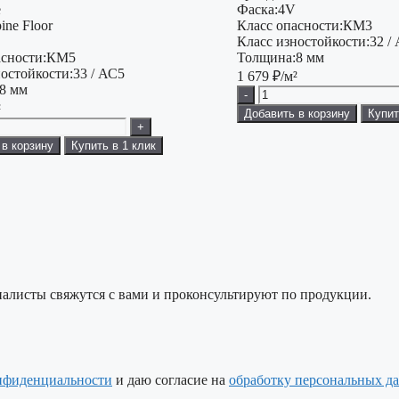
е
Фаска:
4V
ine Floor
Класс опасности:
КМ3
Класс изностойкости:
32 /
сности:
КМ5
Толщина:
8 мм
остойкости:
33 / АС5
1 679
₽/м²
8 мм
-
²
Добавить в корзину
Купит
+
 в корзину
Купить в 1 клик
алисты свяжутся с вами и проконсультируют по продукции.
нфиденциальности
и даю согласие на
обработку персональных д