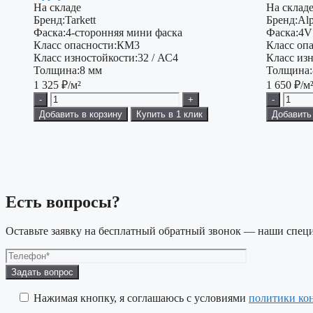
На складе
На склад
Бренд:
Tarkett
Бренд:
Alp
Фаска:
4-сторонняя мини фаска
Фаска:
4V
Класс опасности:
КМ3
Класс опа
Класс изностойкости:
32 / АС4
Класс изн
Толщина:
8 мм
Толщина:
1 325
₽/м²
1 650
₽/м
-
+
-
Добавить в корзину
Купить в 1 клик
Добавить
Есть вопросы?
Оставьте заявку на бесплатный обратный звонок — наши специ
Оставьте
это
поле
Нажимая кнопку, я соглашаюсь с условиями
политики ко
пустым.