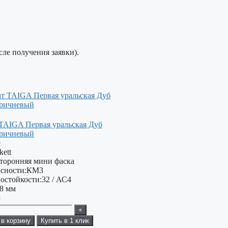
сле получения заявки).
TAIGA Первая уральская Дуб
оричневый
е
kett
сторонняя мини фаска
сности:
КМ3
остойкости:
32 / АС4
8 мм
²
+
 в корзину
Купить в 1 клик