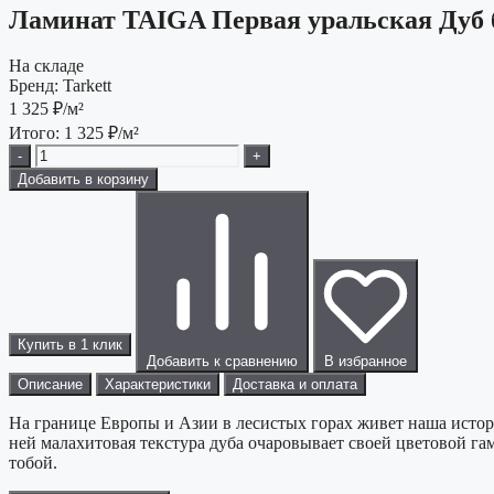
Ламинат TAIGA Первая уральская Дуб
На складе
Бренд:
Tarkett
1 325
₽/м²
Итого:
1 325
₽/м²
-
+
Добавить в корзину
Купить в 1 клик
Добавить к сравнению
В избранное
Описание
Характеристики
Доставка и оплата
На границе Европы и Азии в лесистых горах живет наша история
ней малахитовая текстура дуба очаровывает своей цветовой гам
тобой.