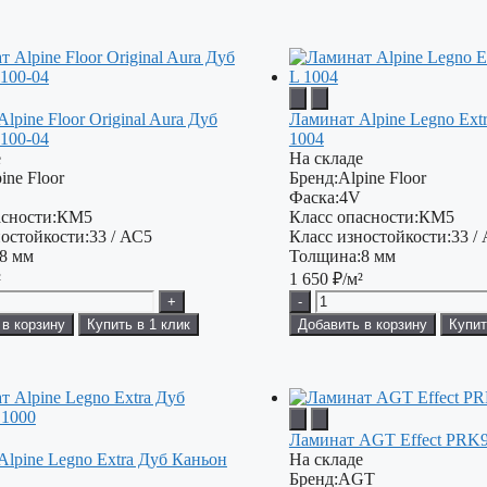
lpine Floor Original Aura Дуб
Ламинат Alpine Legno Ext
100-04
1004
е
На складе
ine Floor
Бренд:
Alpine Floor
Фаска:
4V
сности:
КМ5
Класс опасности:
КМ5
остойкости:
33 / АС5
Класс изностойкости:
33 /
8 мм
Толщина:
8 мм
²
1 650
₽/м²
+
-
 в корзину
Купить в 1 клик
Добавить в корзину
Купит
Ламинат AGT Effect PRK
Alpine Legno Extra Дуб Каньон
На складе
Бренд:
AGT