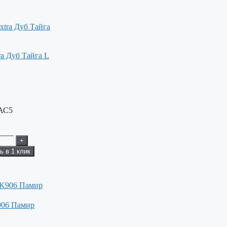
ra Дуб Тайга L
 АС5
+
ь в 1 клик
906 Памир