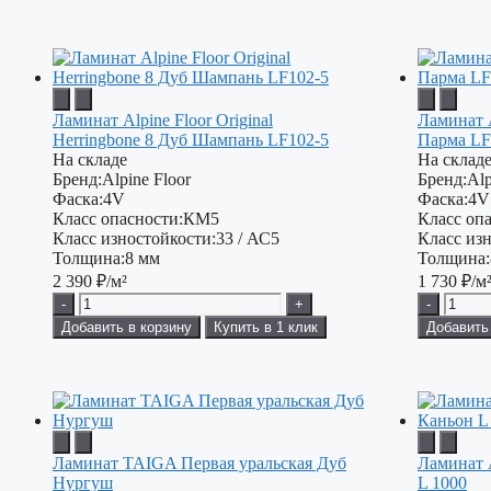
Ламинат Alpine Floor Original
Ламинат A
Herringbone 8 Дуб Шампань LF102-5
Парма LF
На складе
На склад
Бренд:
Alpine Floor
Бренд:
Alp
Фаска:
4V
Фаска:
4V
Класс опасности:
КМ5
Класс опа
Класс изностойкости:
33 / АС5
Класс изн
Толщина:
8 мм
Толщина:
2 390
₽/м²
1 730
₽/м
-
+
-
Добавить в корзину
Купить в 1 клик
Добавить
Ламинат TAIGA Первая уральская Дуб
Ламинат 
Нургуш
L 1000