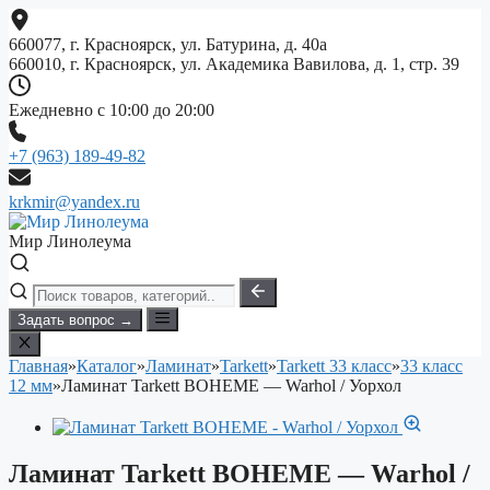
Перейти
к
660077, г. Красноярск, ул. Батурина, д. 40а
содержимому
660010, г. Красноярск, ул. Академика Вавилова, д. 1, стр. 39
Ежедневно с 10:00 до 20:00
+7 (963) 189-49-82
krkmir@yandex.ru
Мир Линолеума
Задать вопрос →
Главная
»
Каталог
»
Ламинат
»
Tarkett
»
Tarkett 33 класс
»
33 класс
12 мм
»
Ламинат Tarkett BOHEME — Warhol / Уорхол
Ламинат Tarkett BOHEME — Warhol /