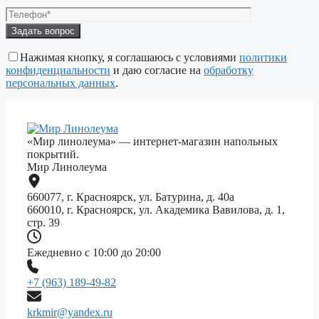
Оставьте
это
поле
Нажимая кнопку, я соглашаюсь с условиями
политики
пустым.
конфиденциальности
и даю согласие на
обработку
персональных данных
.
«Мир линолеума» — интернет-магазин напольных
покрытий.
Мир Линолеума
660077, г. Красноярск, ул. Батурина, д. 40а
660010, г. Красноярск, ул. Академика Вавилова, д. 1,
стр. 39
Ежедневно с 10:00 до 20:00
+7 (963) 189-49-82
krkmir@yandex.ru