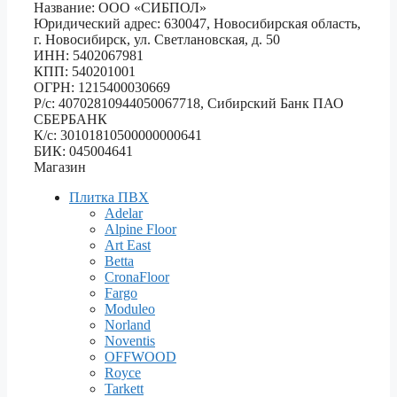
Название: ООО «СИБПОЛ»
Юридический адрес: 630047, Новосибирская область,
г. Новосибирск, ул. Светлановская, д. 50
ИНН: 5402067981
КПП: 540201001
ОГРН: 1215400030669
Р/с: 40702810944050067718, Сибирский Банк ПАО
СБЕРБАНК
К/с: 30101810500000000641
БИК: 045004641
Магазин
Плитка ПВХ
Adelar
Alpine Floor
Art East
Betta
CronaFloor
Fargo
Moduleo
Norland
Noventis
OFFWOOD
Royce
Tarkett