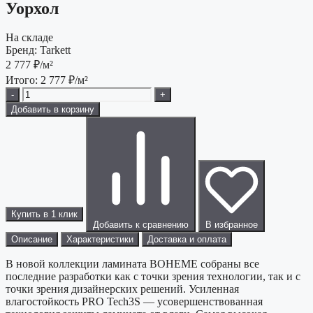
Уорхол
На складе
Бренд:
Tarkett
2 777
₽/м²
Итого:
2 777
₽/м²
-
+
Добавить в корзину
Купить в 1 клик
Добавить к сравнению
В избранное
Описание
Характеристики
Доставка и оплата
В новой коллекции ламината BOHEME собраны все
последние разработки как с точки зрения технологии, так и с
точки зрения дизайнерских решений. Усиленная
влагостойкость PRO Tech3S — усовершенствованная