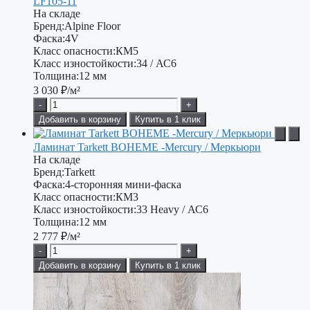
LF105-11
На складе
Бренд:
Alpine Floor
Фаска:
4V
Класс опасности:
КМ5
Класс изностойкости:
34 / АС6
Толщина:
12 мм
3 030
₽/м²
-
+
Добавить в корзину
Купить в 1 клик
Ламинат Tarkett BOHEME -Mercury / Меркьюри
На складе
Бренд:
Tarkett
Фаска:
4-сторонняя мини-фаска
Класс опасности:
КМ3
Класс изностойкости:
33 Heavy / АС6
Толщина:
12 мм
2 777
₽/м²
-
+
Добавить в корзину
Купить в 1 клик