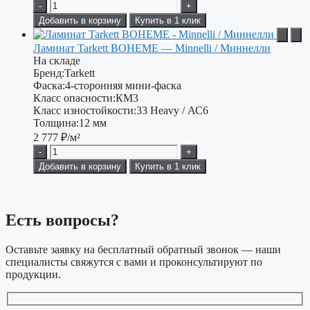
-
+
Добавить в корзину
Купить в 1 клик
Ламинат Tarkett BOHEME — Minnelli / Миннелли
На складе
Бренд:
Tarkett
Фаска:
4-сторонняя мини-фаска
Класс опасности:
КМ3
Класс изностойкости:
33 Heavy / АС6
Толщина:
12 мм
2 777
₽/м²
-
+
Добавить в корзину
Купить в 1 клик
Есть вопросы?
Оставьте заявку на бесплатный обратный звонок — наши
специалисты свяжутся с вами и проконсультируют по
продукции.