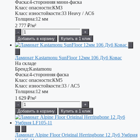
Фаска:
4-сторонняя мини-фаска
Класс опасности:
КМ3
Класс изностойкости:
33 Heavy / АС6
Толщина:
12 мм
2 777
₽/м²
-
+
Добавить в корзину
Купить в 1 клик
Ламинат Kastamonu SunFloor 12мм 106 Дуб Ковас
На складе
Бренд:
Kastamonu
Фаска:
4-сторонняя фаска
Класс опасности:
КМ5
Класс изностойкости:
33 / АС5
Толщина:
12 мм
1 629
₽/м²
-
+
Добавить в корзину
Купить в 1 клик
Ламинат Alpine Floor Original Herringbone 12 Дуб Умбрия