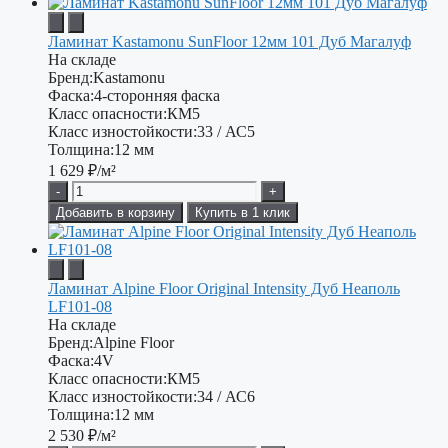
Ламинат Kastamonu SunFloor 12мм 101 Дуб Магалуф
На складе
Бренд:
Kastamonu
Фаска:
4-сторонняя фаска
Класс опасности:
КМ5
Класс изностойкости:
33 / АС5
Толщина:
12 мм
1 629
₽/м²
-
+
Добавить в корзину
Купить в 1 клик
Ламинат Alpine Floor Original Intensity Дуб Неаполь
LF101-08
На складе
Бренд:
Alpine Floor
Фаска:
4V
Класс опасности:
КМ5
Класс изностойкости:
34 / АС6
Толщина:
12 мм
2 530
₽/м²