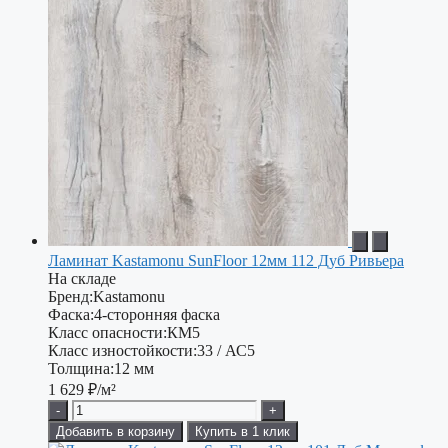
Ламинат Kastamonu SunFloor 12мм 112 Дуб Ривьера
На складе
Бренд:
Kastamonu
Фаска:
4-сторонняя фаска
Класс опасности:
КМ5
Класс изностойкости:
33 / АС5
Толщина:
12 мм
1 629
₽/м²
-
+
Добавить в корзину
Купить в 1 клик