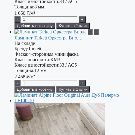
Класс изностойкости:
33 / АС5
Толщина:
8 мм
1 650
₽/м²
-
+
Добавить в корзину
Купить в 1 клик
Ламинат Tarkett Оркестра Виола
На складе
Бренд:
Tarkett
Фаска:
4-сторонняя мини фаска
Класс опасности:
КМ3
Класс изностойкости:
33 / АС5
Толщина:
12 мм
2 458
₽/м²
-
+
Добавить в корзину
Купить в 1 клик