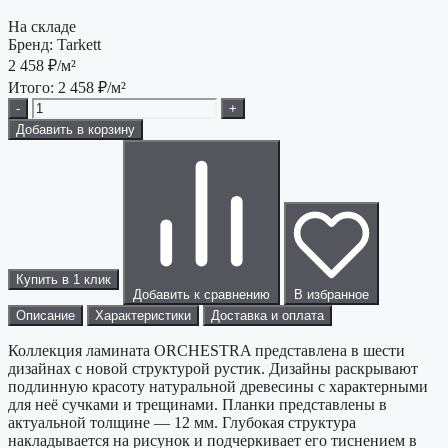
На складе
Бренд:
Tarkett
2 458
₽/м²
Итого:
2 458
₽/м²
-
+
Добавить в корзину
Купить в 1 клик
Добавить к сравнению
В избранное
Описание
Характеристики
Доставка и оплата
Коллекция ламината ORCHESTRA представлена в шести
дизайнах с новой структурой рустик. Дизайны раскрывают
подлинную красоту натуральной древесины с характерными
для неё сучками и трещинами. Планки представлены в
актуальной толщине — 12 мм. Глубокая структура
накладывается на рисунок и подчеркивает его тиснением в