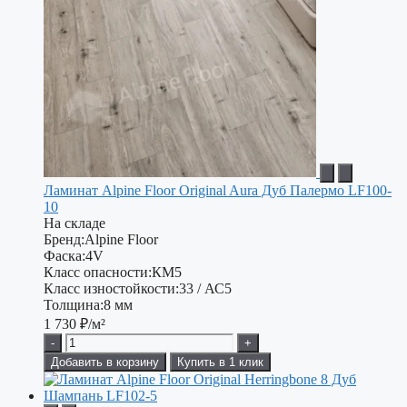
Ламинат Alpine Floor Original Aura Дуб Палермо LF100-
10
На складе
Бренд:
Alpine Floor
Фаска:
4V
Класс опасности:
КМ5
Класс изностойкости:
33 / АС5
Толщина:
8 мм
1 730
₽/м²
-
+
Добавить в корзину
Купить в 1 клик