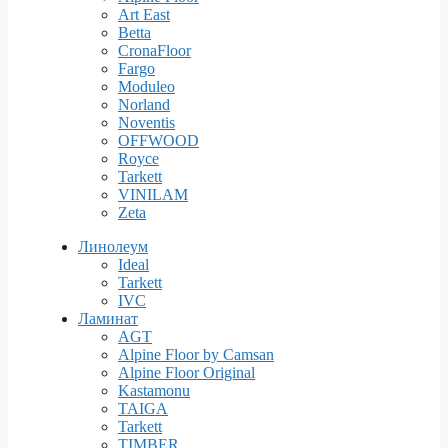
Art East
Betta
CronaFloor
Fargo
Moduleo
Norland
Noventis
OFFWOOD
Royce
Tarkett
VINILAM
Zeta
Линолеум
Ideal
Tarkett
IVC
Ламинат
AGT
Alpine Floor by Camsan
Alpine Floor Original
Kastamonu
TAIGA
Tarkett
TIMBER