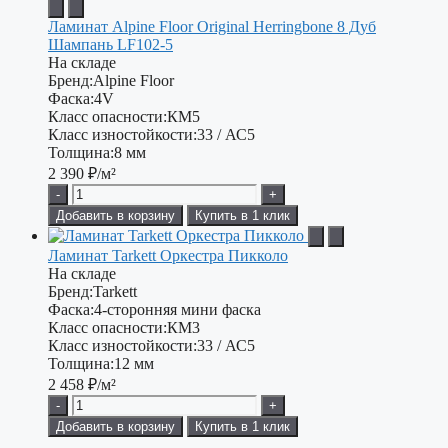
Ламинат Alpine Floor Original Herringbone 8 Дуб
Шампань LF102-5
На складе
Бренд:
Alpine Floor
Фаска:
4V
Класс опасности:
КМ5
Класс изностойкости:
33 / АС5
Толщина:
8 мм
2 390
₽/м²
-
+
Добавить в корзину
Купить в 1 клик
Ламинат Tarkett Оркестра Пикколо
На складе
Бренд:
Tarkett
Фаска:
4-сторонняя мини фаска
Класс опасности:
КМ3
Класс изностойкости:
33 / АС5
Толщина:
12 мм
2 458
₽/м²
-
+
Добавить в корзину
Купить в 1 клик