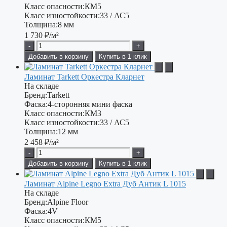
Класс опасности:
КМ5
Класс изностойкости:
33 / АС5
Толщина:
8 мм
1 730
₽/м²
-
+
Добавить в корзину
Купить в 1 клик
Ламинат Tarkett Оркестра Кларнет
На складе
Бренд:
Tarkett
Фаска:
4-сторонняя мини фаска
Класс опасности:
КМ3
Класс изностойкости:
33 / АС5
Толщина:
12 мм
2 458
₽/м²
-
+
Добавить в корзину
Купить в 1 клик
Ламинат Alpine Legno Extra Дуб Антик L 1015
На складе
Бренд:
Alpine Floor
Фаска:
4V
Класс опасности:
КМ5