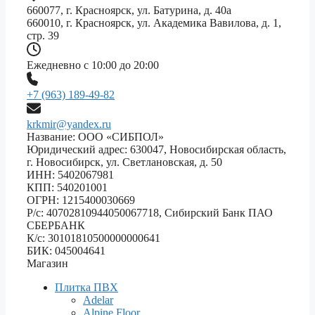
660077, г. Красноярск, ул. Батурина, д. 40а
660010, г. Красноярск, ул. Академика Вавилова, д. 1,
стр. 39
Ежедневно с 10:00 до 20:00
+7 (963) 189-49-82
krkmir@yandex.ru
Название: ООО «СИБПОЛ»
Юридический адрес: 630047, Новосибирская область,
г. Новосибирск, ул. Светлановская, д. 50
ИНН: 5402067981
КПП: 540201001
ОГРН: 1215400030669
Р/с: 40702810944050067718, Сибирский Банк ПАО
СБЕРБАНК
К/с: 30101810500000000641
БИК: 045004641
Магазин
Плитка ПВХ
Adelar
Alpine Floor