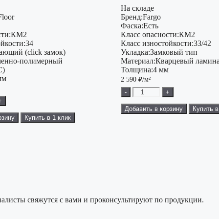
На складе
Floor
Бренд:
Fargo
Фаска:
Есть
ти:
КМ2
Класс опасности:
КМ2
ойкости:
34
Класс изностойкости:
33/42
ающий (click замок)
Укладка:
Замковый тип
енно-полимерный
Материал:
Кварцевый ламина
C)
Толщина:
4 мм
мм
2 590
₽/м²
-
+
+
Добавить в корзину
Купить в
рзину
Купить в 1 клик
алисты свяжутся с вами и проконсультируют по продукции.