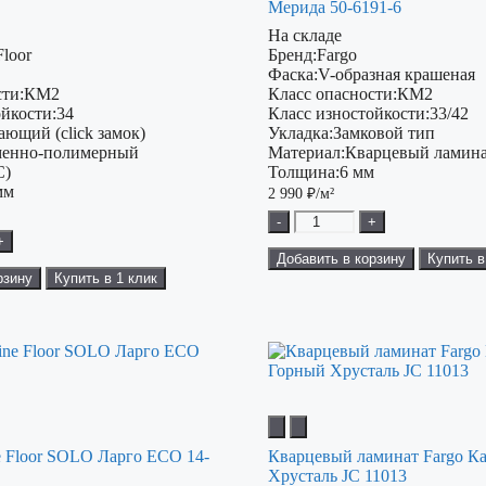
Мерида 50-6191-6
На складе
Floor
Бренд:
Fargo
Фаска:
V-образная крашеная
ти:
КМ2
Класс опасности:
КМ2
ойкости:
34
Класс изностойкости:
33/42
ающий (click замок)
Укладка:
Замковой тип
енно-полимерный
Материал:
Кварцевый ламина
C)
Толщина:
6 мм
мм
2 990
₽/м²
-
+
+
Добавить в корзину
Купить в
рзину
Купить в 1 клик
e Floor SOLO Ларго ЕСО 14-
Кварцевый ламинат Fargo К
Хрусталь JC 11013