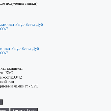
сле получения заявки).
минат Fargo Бевел Дуб
009-7
зная крашеная
ти:
КМ2
ойкости:
33/42
овой тип
рцевый ламинат - SPC
м
+
рзину
Купить в 1 клик