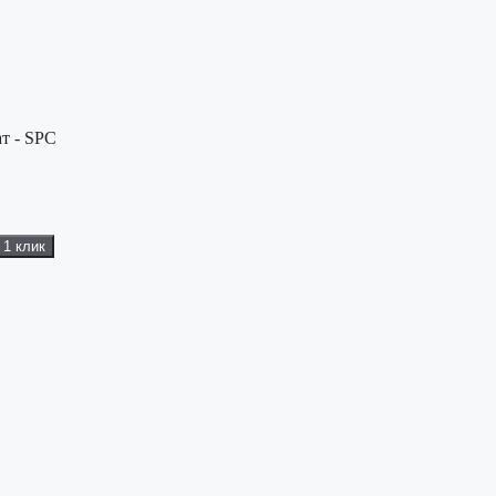
т - SPC
 1 клик