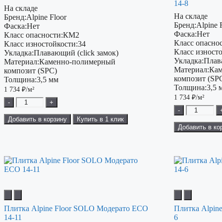
14-8
На складе
На складе
Бренд:
Alpine Floor
Бренд:
Alpine 
Фаска:
Нет
Фаска:
Нет
Класс опасности:
КМ2
Класс опаснос
Класс изностойкости:
34
Класс изност
Укладка:
Плавающий (click замок)
Укладка:
Плав
Материал:
Каменно-полимерный
Материал:
Кам
композит (SPC)
композит (SP
Толщина:
3,5 мм
Толщина:
3,5 
1 734
₽/м²
1 734
₽/м²
-
+
-
Добавить в корзину
Купить в 1 клик
Добавить в ко
Плитка Alpine Floor SOLO Модерато ЕСО
Плитка Alpin
14-11
6