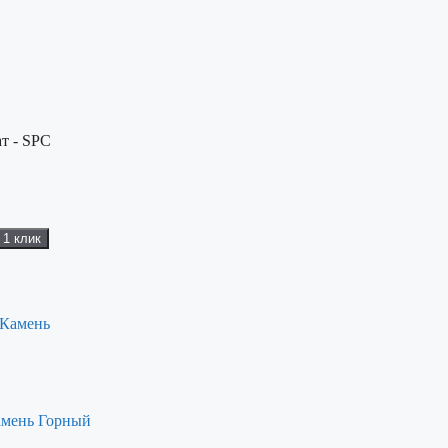
т - SPC
 1 клик
амень Горный