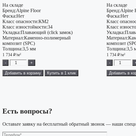
На складе
На складе
Бренд:
Alpine Floor
Бренд:
Alpine 
Фаска:
Нет
Фаска:
Нет
Класс опасности:
КМ2
Класс опаснос
Класс изностойкости:
34
Класс изност
Укладка:
Плавающий (click замок)
Укладка:
Плав
Материал:
Каменно-полимерный
Материал:
Кам
композит (SPC)
композит (SP
Толщина:
3,5 мм
Толщина:
3,5 
1 734
₽/м²
1 734
₽/м²
-
+
-
Добавить в корзину
Купить в 1 клик
Добавить в ко
Есть вопросы?
Оставьте заявку на бесплатный обратный звонок — наши специ