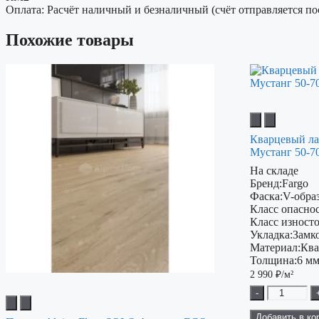
Оплата: Расчёт наличный и безналичный (счёт отправляется по
Похожие товары
Кварцевый ла
Мустанг 50-7
На складе
Бренд:
Fargo
Фаска:
V-обра
Класс опаснос
Класс изност
Укладка:
Замк
Материал:
Ква
Толщина:
6 м
2 990
₽/м²
-
Добавить в ко