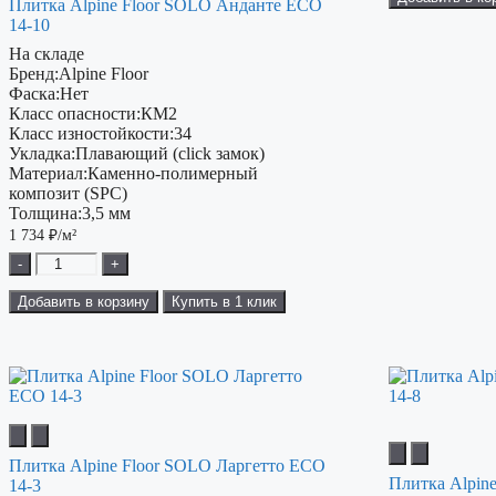
Плитка Alpine Floor SOLO Анданте ЕСО
14-10
На складе
Бренд:
Alpine Floor
Фаска:
Нет
Класс опасности:
КМ2
Класс изностойкости:
34
Укладка:
Плавающий (click замок)
Материал:
Каменно-полимерный
композит (SPC)
Толщина:
3,5 мм
1 734
₽/м²
-
+
Добавить в корзину
Купить в 1 клик
Плитка Alpine Floor SOLO Ларгетто ЕСО
Плитка Alpin
14-3