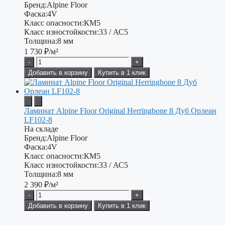
Бренд:
Alpine Floor
Фаска:
4V
Класс опасности:
КМ5
Класс изностойкости:
33 / АС5
Толщина:
8 мм
1 730
₽/м²
-
+
Добавить в корзину
Купить в 1 клик
Ламинат Alpine Floor Original Herringbone 8 Дуб Орлеан
LF102-8
На складе
Бренд:
Alpine Floor
Фаска:
4V
Класс опасности:
КМ5
Класс изностойкости:
33 / АС5
Толщина:
8 мм
2 390
₽/м²
-
+
Добавить в корзину
Купить в 1 клик