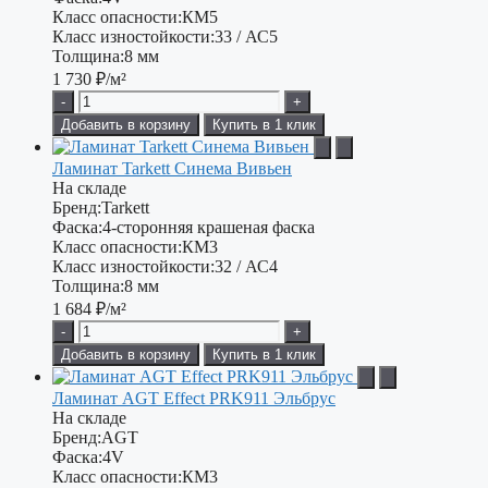
Класс опасности:
КМ5
Класс изностойкости:
33 / АС5
Толщина:
8 мм
1 730
₽/м²
-
+
Добавить в корзину
Купить в 1 клик
Ламинат Tarkett Синема Вивьен
На складе
Бренд:
Tarkett
Фаска:
4-сторонняя крашеная фаска
Класс опасности:
КМ3
Класс изностойкости:
32 / АС4
Толщина:
8 мм
1 684
₽/м²
-
+
Добавить в корзину
Купить в 1 клик
Ламинат AGT Effect PRK911 Эльбрус
На складе
Бренд:
AGT
Фаска:
4V
Класс опасности:
КМ3