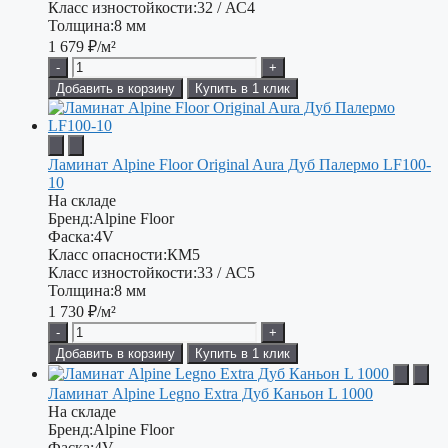
Класс изностойкости:
32 / АС4
Толщина:
8 мм
1 679
₽/м²
-
+
Добавить в корзину
Купить в 1 клик
Ламинат Alpine Floor Original Aura Дуб Палермо LF100-
10
На складе
Бренд:
Alpine Floor
Фаска:
4V
Класс опасности:
КМ5
Класс изностойкости:
33 / АС5
Толщина:
8 мм
1 730
₽/м²
-
+
Добавить в корзину
Купить в 1 клик
Ламинат Alpine Legno Extra Дуб Каньон L 1000
На складе
Бренд:
Alpine Floor
Фаска:
4V