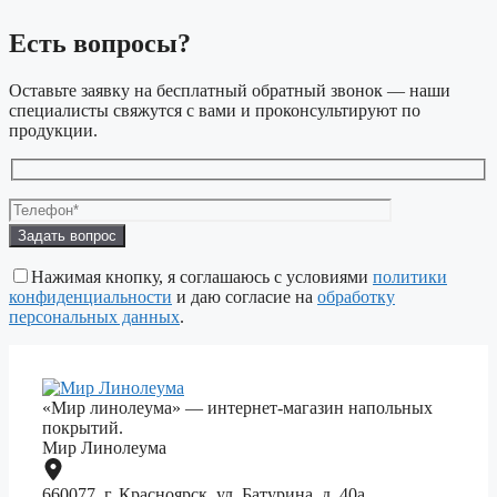
Есть вопросы?
Оставьте заявку на бесплатный обратный звонок — наши
специалисты свяжутся с вами и проконсультируют по
продукции.
Оставьте
это
поле
Нажимая кнопку, я соглашаюсь с условиями
политики
пустым.
конфиденциальности
и даю согласие на
обработку
персональных данных
.
«Мир линолеума» — интернет-магазин напольных
покрытий.
Мир Линолеума
660077, г. Красноярск, ул. Батурина, д. 40а