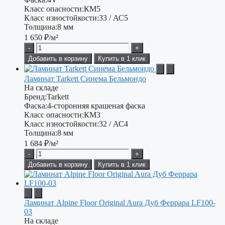
Класс опасности:
КМ5
Класс изностойкости:
33 / АС5
Толщина:
8 мм
1 650
₽/м²
-
+
Добавить в корзину
Купить в 1 клик
Ламинат Tarkett Синема Бельмондо
На складе
Бренд:
Tarkett
Фаска:
4-сторонняя крашеная фаска
Класс опасности:
КМ3
Класс изностойкости:
32 / АС4
Толщина:
8 мм
1 684
₽/м²
-
+
Добавить в корзину
Купить в 1 клик
Ламинат Alpine Floor Original Aura Дуб Феррара LF100-
03
На складе