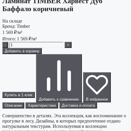
Ламинат TIMBER Харвест Дуб
Баффало коричневый
На складе
Бренд:
Timber
1 569
₽/м²
Итого:
1 569
₽/м²
-
+
Добавить в корзину
Купить в 1 клик
Добавить к сравнению
В избранное
Описание
Характеристики
Доставка и оплата
Совершенство в деталях. Эта коллекция, как воспоминание о
прогулке в лесу. Дизайны, в которых предпочтение отдано
натуральным текстурам. Используемая в коллекции