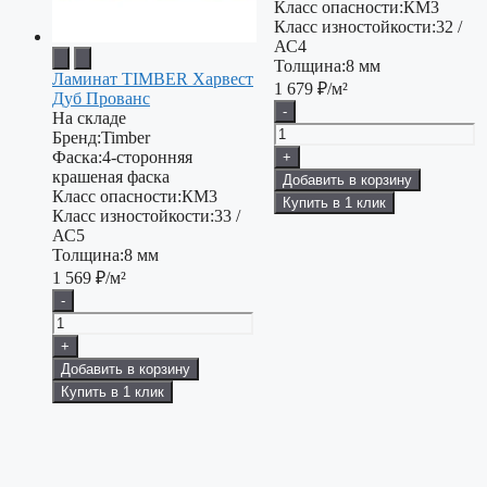
Класс опасности:
КМ3
Класс изностойкости:
32 /
АС4
Толщина:
8 мм
Ламинат TIMBER Харвест
1 679
₽/м²
Дуб Прованс
-
На складе
Бренд:
Timber
Фаска:
4-сторонняя
+
крашеная фаска
Добавить в корзину
Класс опасности:
КМ3
Купить в 1 клик
Класс изностойкости:
33 /
АС5
Толщина:
8 мм
1 569
₽/м²
-
+
Добавить в корзину
Купить в 1 клик