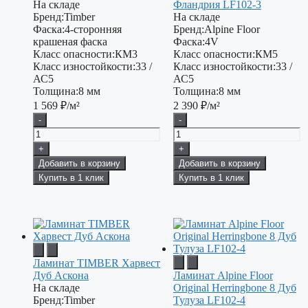
На складе
Фландрия LF102-3
Бренд:
Timber
На складе
Фаска:
4-сторонняя
Бренд:
Alpine Floor
крашеная фаска
Фаска:
4V
Класс опасности:
КМ3
Класс опасности:
КМ5
Класс изностойкости:
33 /
Класс изностойкости:
33 /
АС5
АС5
Толщина:
8 мм
Толщина:
8 мм
1 569
₽/м²
2 390
₽/м²
-
-
+
+
Добавить в корзину
Добавить в корзину
Купить в 1 клик
Купить в 1 клик
Ламинат TIMBER Харвест
Дуб Аскона
Ламинат Alpine Floor
На складе
Original Herringbone 8 Дуб
Бренд:
Timber
Тулуза LF102-4