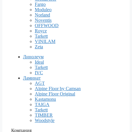
Fargo
Moduleo
Norland
Noventis
OFFWOOD
Royce
Tarkett
VINILAM
Zeta
Линолеум
Ideal
Tarkett
IVC
Ламинат
AGT
Alpine Floor by Camsan
Alpine Floor Original
Kastamonu
TAIGA
Tarkett
TIMBER
Woodstyle
Компания