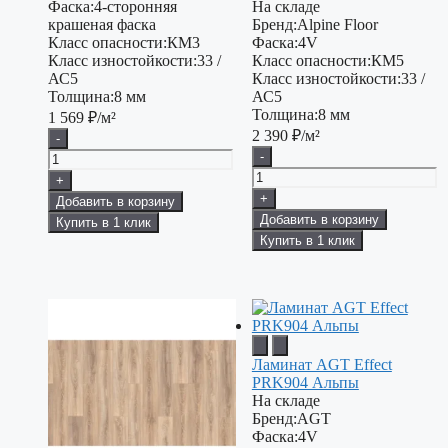
Фаска:
4-сторонняя
На складе
крашеная фаска
Бренд:
Alpine Floor
Класс опасности:
КМ3
Фаска:
4V
Класс изностойкости:
33 /
Класс опасности:
КМ5
АС5
Класс изностойкости:
33 /
Толщина:
8 мм
АС5
Толщина:
8 мм
1 569
₽/м²
2 390
₽/м²
-
-
+
+
Добавить в корзину
Добавить в корзину
Купить в 1 клик
Купить в 1 клик
Ламинат AGT Effect
PRK904 Альпы
На складе
Бренд:
AGT
Фаска:
4V