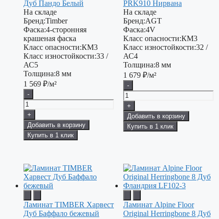
Дуб Пандо Белый
PRK910 Нирвана
На складе
На складе
Бренд:
Timber
Бренд:
AGT
Фаска:
4-сторонняя
Фаска:
4V
крашеная фаска
Класс опасности:
КМ3
Класс опасности:
КМ3
Класс изностойкости:
32 /
Класс изностойкости:
33 /
АС4
АС5
Толщина:
8 мм
Толщина:
8 мм
1 679
₽/м²
1 569
₽/м²
-
-
+
+
Добавить в корзину
Добавить в корзину
Купить в 1 клик
Купить в 1 клик
Ламинат TIMBER Харвест
Ламинат Alpine Floor
Дуб Баффало бежевый
Original Herringbone 8 Дуб