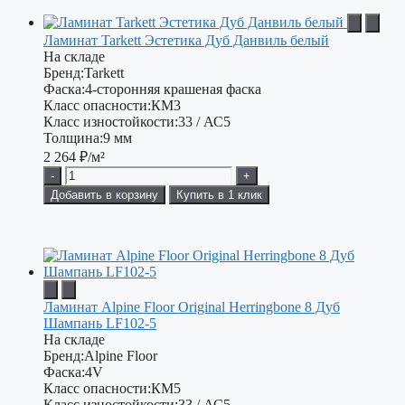
Ламинат Tarkett Эстетика Дуб Данвиль белый
На складе
Бренд:
Tarkett
Фаска:
4-сторонняя крашеная фаска
Класс опасности:
КМ3
Класс изностойкости:
33 / АС5
Толщина:
9 мм
2 264
₽/м²
-
+
Добавить в корзину
Купить в 1 клик
Ламинат Alpine Floor Original Herringbone 8 Дуб
Шампань LF102-5
На складе
Бренд:
Alpine Floor
Фаска:
4V
Класс опасности:
КМ5
Класс изностойкости:
33 / АС5