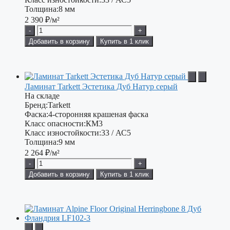
Толщина:
8 мм
2 390
₽/м²
-
+
Добавить в корзину
Купить в 1 клик
Ламинат Tarkett Эстетика Дуб Натур серый
На складе
Бренд:
Tarkett
Фаска:
4-сторонняя крашеная фаска
Класс опасности:
КМ3
Класс изностойкости:
33 / АС5
Толщина:
9 мм
2 264
₽/м²
-
+
Добавить в корзину
Купить в 1 клик