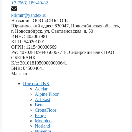
+7 (963) 189-49-82
krkmir@yandex.ru
Название: ООО «СИБПОЛ»
Юридический адрес: 630047, Новосибирская область,
г. Новосибирск, ул. Светлановская, д. 50
ИНН: 5402067981
КПП: 540201001
ОГРН: 1215400030669
Р/с: 40702810944050067718, Сибирский Банк ПАО
СБЕРБАНК
К/с: 30101810500000000641
БИК: 045004641
Магазин
Плитка ПВХ
Adelar
Alpine Floor
Art East
Betta
CronaFloor
Fargo
Moduleo
Norland
Noventis