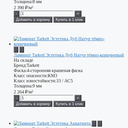
Толщина:
8 мм
2 390
₽/м²
-
+
Добавить в корзину
Купить в 1 клик
Ламинат Tarkett Эстетика Дуб Натур тёмно-коричневый
На складе
Бренд:
Tarkett
Фаска:
4-сторонняя крашеная фаска
Класс опасности:
КМ3
Класс изностойкости:
33 / АС5
Толщина:
9 мм
2 264
₽/м²
-
+
Добавить в корзину
Купить в 1 клик