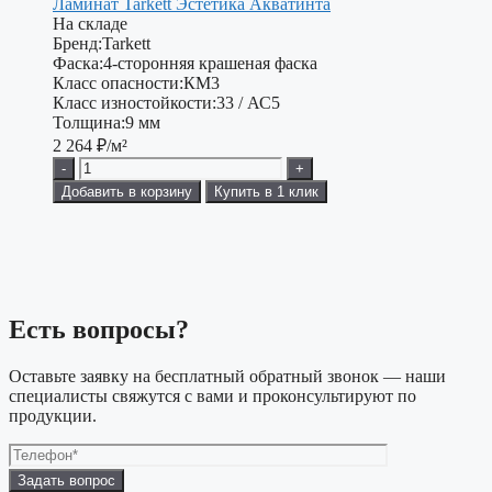
Ламинат Tarkett Эстетика Акватинта
На складе
Бренд:
Tarkett
Фаска:
4-сторонняя крашеная фаска
Класс опасности:
КМ3
Класс изностойкости:
33 / АС5
Толщина:
9 мм
2 264
₽/м²
-
+
Добавить в корзину
Купить в 1 клик
Есть вопросы?
Оставьте заявку на бесплатный обратный звонок — наши
специалисты свяжутся с вами и проконсультируют по
продукции.
Оставьте