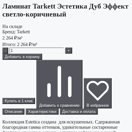
Ламинат Tarkett Эстетика Дуб Эффект
светло-коричневый
На складе
Бренд:
Tarkett
2 264
₽/м²
Итого:
2 264
₽/м²
-
+
Добавить в корзину
Купить в 1 клик
Добавить к сравнению
В избранное
Описание
Характеристики
Доставка и оплата
Коллекция Estetica создана для искушенных. Сдержанная
благородная гамма оттенков, удивительные состаренные