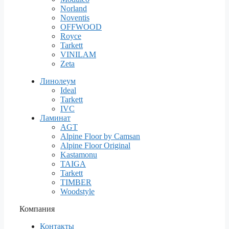
Norland
Noventis
OFFWOOD
Royce
Tarkett
VINILAM
Zeta
Линолеум
Ideal
Tarkett
IVC
Ламинат
AGT
Alpine Floor by Camsan
Alpine Floor Original
Kastamonu
TAIGA
Tarkett
TIMBER
Woodstyle
Компания
Контакты