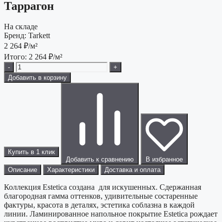
Таррагон
На складе
Бренд:
Tarkett
2 264
₽/м²
Итого:
2 264
₽/м²
-
+
Добавить в корзину
Купить в 1 клик
Добавить к сравнению
В избранное
Описание
Характеристики
Доставка и оплата
Коллекция Estetica создана для искушенных. Сдержанная
благородная гамма оттенков, удивительные состаренные
фактуры, красота в деталях, эстетика соблазна в каждой
линии. Ламинированное напольное покрытие Estetica рождает