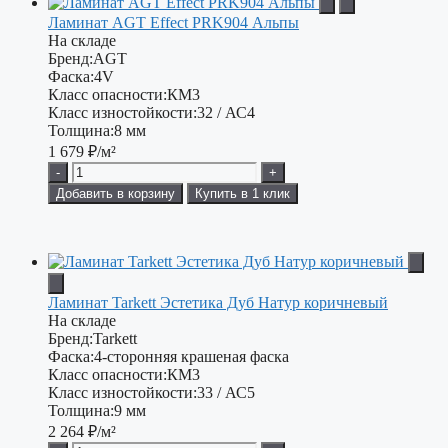
Ламинат AGT Effect PRK904 Альпы
На складе
Бренд:
AGT
Фаска:
4V
Класс опасности:
КМ3
Класс изностойкости:
32 / АС4
Толщина:
8 мм
1 679
₽/м²
-
+
Добавить в корзину
Купить в 1 клик
Ламинат Tarkett Эстетика Дуб Натур коричневый
На складе
Бренд:
Tarkett
Фаска:
4-сторонняя крашеная фаска
Класс опасности:
КМ3
Класс изностойкости:
33 / АС5
Толщина:
9 мм
2 264
₽/м²