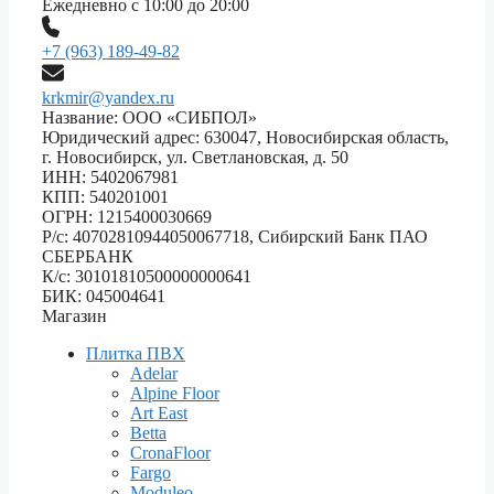
Ежедневно с 10:00 до 20:00
+7 (963) 189-49-82
krkmir@yandex.ru
Название: ООО «СИБПОЛ»
Юридический адрес: 630047, Новосибирская область,
г. Новосибирск, ул. Светлановская, д. 50
ИНН: 5402067981
КПП: 540201001
ОГРН: 1215400030669
Р/с: 40702810944050067718, Сибирский Банк ПАО
СБЕРБАНК
К/с: 30101810500000000641
БИК: 045004641
Магазин
Плитка ПВХ
Adelar
Alpine Floor
Art East
Betta
CronaFloor
Fargo
Moduleo