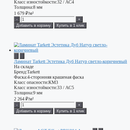
Класс изностойкости:
32 / АС4
Толщина:
8 мм
1 679
₽/м²
-
+
Добавить в корзину
Купить в 1 клик
Ламинат Tarkett Эстетика Дуб Натур светло-коричневый
На складе
Бренд:
Tarkett
Фаска:
4-сторонняя крашеная фаска
Класс опасности:
КМ3
Класс изностойкости:
33 / АС5
Толщина:
9 мм
2 264
₽/м²
-
+
Добавить в корзину
Купить в 1 клик