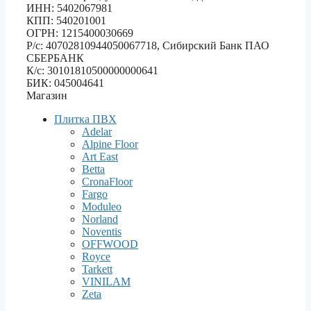
ИНН: 5402067981
КПП: 540201001
ОГРН: 1215400030669
Р/с: 40702810944050067718, Сибирский Банк ПАО
СБЕРБАНК
К/с: 30101810500000000641
БИК: 045004641
Магазин
Плитка ПВХ
Adelar
Alpine Floor
Art East
Betta
CronaFloor
Fargo
Moduleo
Norland
Noventis
OFFWOOD
Royce
Tarkett
VINILAM
Zeta