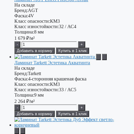
На складе
Бренд:
AGT
Фаска:
4V
Класс опасности:
КМ3
Класс изностойкости:
32 / АС4
Толщина:
8 мм
1 679
₽/м²
-
+
Добавить в корзину
Купить в 1 клик
Ламинат Tarkett Эстетика Акватинта
На складе
Бренд:
Tarkett
Фаска:
4-сторонняя крашеная фаска
Класс опасности:
КМ3
Класс изностойкости:
33 / АС5
Толщина:
9 мм
2 264
₽/м²
-
+
Добавить в корзину
Купить в 1 клик