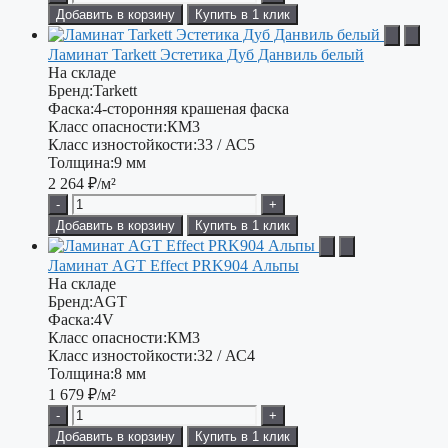
Добавить в корзину
Купить в 1 клик
Ламинат Tarkett Эстетика Дуб Данвиль белый
На складе
Бренд:
Tarkett
Фаска:
4-сторонняя крашеная фаска
Класс опасности:
КМ3
Класс изностойкости:
33 / АС5
Толщина:
9 мм
2 264
₽/м²
-
+
Добавить в корзину
Купить в 1 клик
Ламинат AGT Effect PRK904 Альпы
На складе
Бренд:
AGT
Фаска:
4V
Класс опасности:
КМ3
Класс изностойкости:
32 / АС4
Толщина:
8 мм
1 679
₽/м²
-
+
Добавить в корзину
Купить в 1 клик