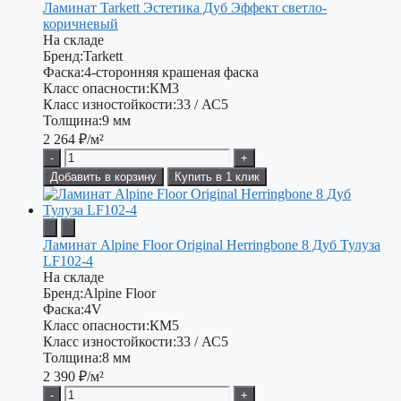
Ламинат Tarkett Эстетика Дуб Эффект светло-
коричневый
На складе
Бренд:
Tarkett
Фаска:
4-сторонняя крашеная фаска
Класс опасности:
КМ3
Класс изностойкости:
33 / АС5
Толщина:
9 мм
2 264
₽/м²
-
+
Добавить в корзину
Купить в 1 клик
Ламинат Alpine Floor Original Herringbone 8 Дуб Тулуза
LF102-4
На складе
Бренд:
Alpine Floor
Фаска:
4V
Класс опасности:
КМ5
Класс изностойкости:
33 / АС5
Толщина:
8 мм
2 390
₽/м²
-
+