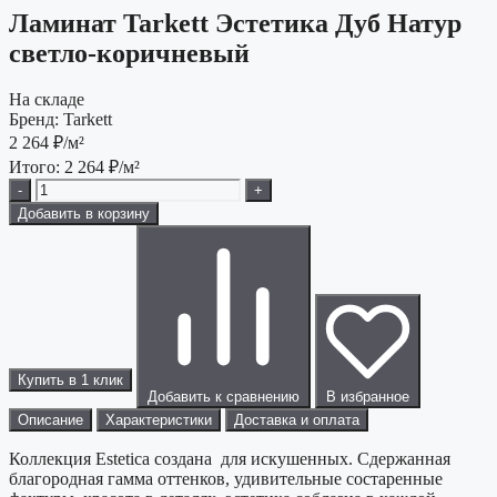
Ламинат Tarkett Эстетика Дуб Натур
светло-коричневый
На складе
Бренд:
Tarkett
2 264
₽/м²
Итого:
2 264
₽/м²
-
+
Добавить в корзину
Купить в 1 клик
Добавить к сравнению
В избранное
Описание
Характеристики
Доставка и оплата
Коллекция Estetica создана для искушенных. Сдержанная
благородная гамма оттенков, удивительные состаренные